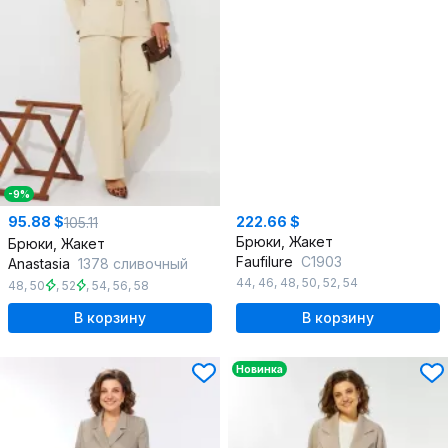
-9%
95.88 $
222.66 $
105.11
Брюки, Жакет
Брюки, Жакет
Faufilure
С1903
Anastasia
1378 сливочный
44
,
46
,
48
,
50
,
52
,
54
48
,
50
,
52
,
54
,
56
,
58
В корзину
В корзину
Новинка