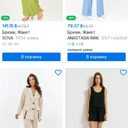
-5%
-10%
141.15 $
79.37 $
147.87
88.01
Брюки, Жакет
Брюки, Жакет
SOVA
11334 олива
ANASTASIA MAK
1257 голубой
52
,
58
,
60
52
,
54
последний размер
В корзину
В корзину