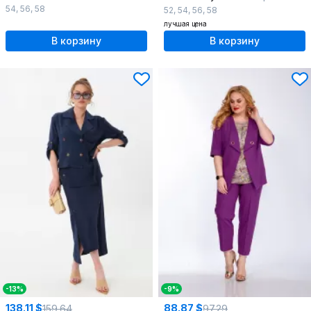
54
,
56
,
58
52
,
54
,
56
,
58
лучшая цена
В корзину
В корзину
-13%
-9%
138.11 $
88.87 $
159.64
97.29