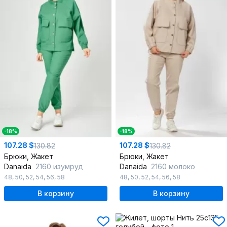
-18%
-18%
107.28 $
107.28 $
130.82
130.82
Брюки, Жакет
Брюки, Жакет
Danaida
2160 изумруд
Danaida
2160 молоко
48
,
50
,
52
,
54
,
56
,
58
48
,
50
,
52
,
54
,
56
,
58
В корзину
В корзину