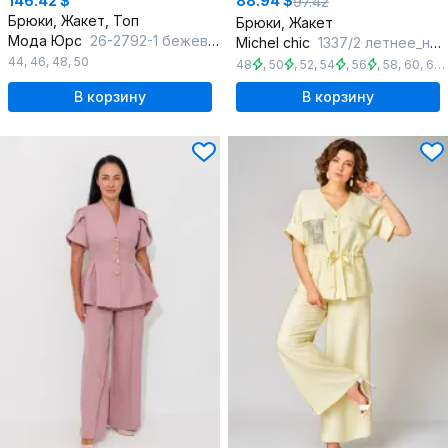
146.42 $
88.94 $
97.42
Брюки, Жакет, Топ
Брюки, Жакет
Мода Юрс
26-2792-1 бежевый
Michel chic
1337/2 летнее_небо
44
,
46
,
48
,
50
48
,
50
,
52
,
54
,
56
,
58
,
60
,
62
В корзину
В корзину