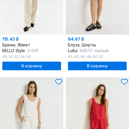
115.43 $
84.67 $
Брюки, Жакет
Блуза, Шорты
BELLO Style
3-005
Luitui
R4072 черный
48
,
50
,
52
,
54
,
56
42
,
44
,
46
,
48
,
50
,
52
В корзину
В корзину