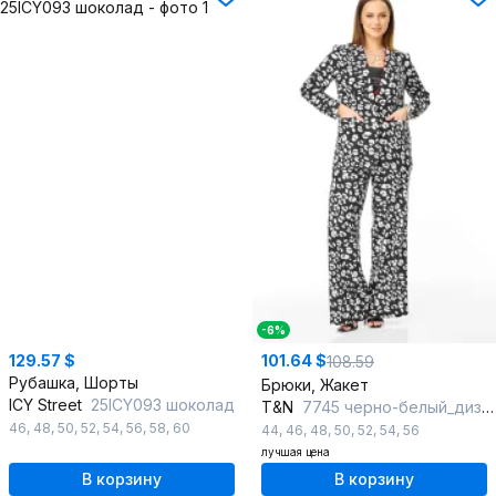
-6%
129.57 $
101.64 $
108.59
Рубашка, Шорты
Брюки, Жакет
ICY Street
25ICY093 шоколад
T&N
7745 черно-белый_дизайн
46
,
48
,
50
,
52
,
54
,
56
,
58
,
60
44
,
46
,
48
,
50
,
52
,
54
,
56
лучшая цена
В корзину
В корзину