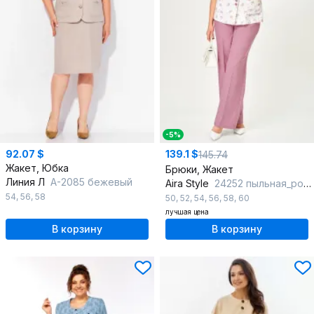
-5%
92.07 $
139.1 $
145.74
Жакет, Юбка
Брюки, Жакет
Линия Л
А-2085 бежевый
Aira Style
24252 пыльная_роза+ белый
54
,
56
,
58
50
,
52
,
54
,
56
,
58
,
60
лучшая цена
В корзину
В корзину