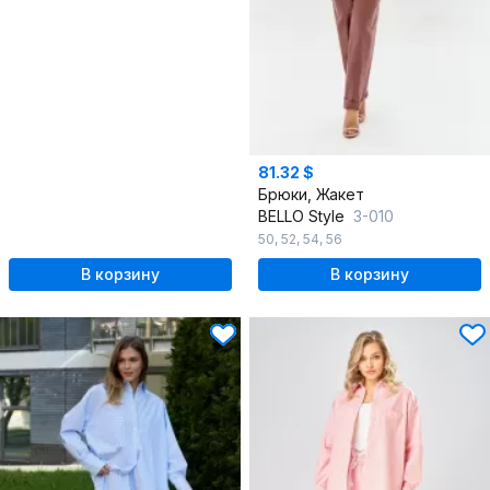
81.32 $
Брюки, Жакет
BELLO Style
3-010
50
,
52
,
54
,
56
В корзину
В корзину