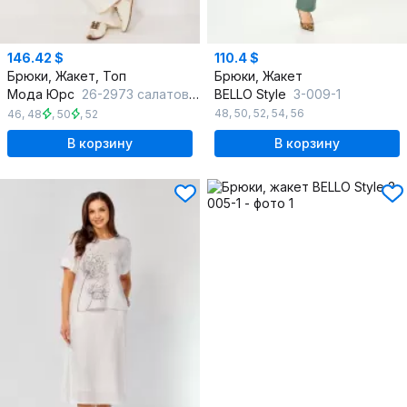
146.42 $
110.4 $
Брюки, Жакет, Топ
Брюки, Жакет
Мода Юрс
26-2973 салатовый_молочный
BELLO Style
3-009-1
48
,
50
,
52
,
54
,
56
46
,
48
,
50
,
52
В корзину
В корзину