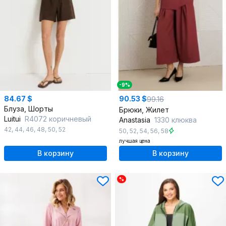
-9%
84.67 $
90.53 $
99.16
Блуза, Шорты
Брюки, Жилет
Luitui
R4072 коричневый
Anastasia
1330 клюква
42
,
44
,
46
,
48
,
50
,
52
50
,
52
,
54
,
56
,
58
лучшая цена
В корзину
В корзину
%