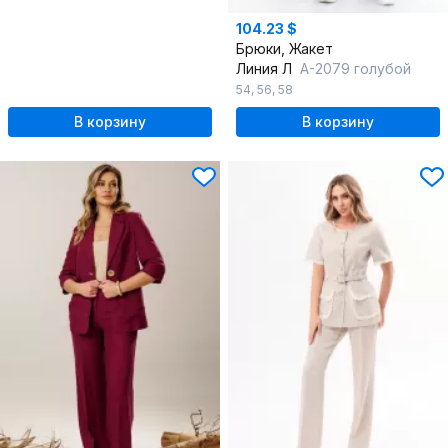
104.23 $
Брюки, Жакет
Линия Л
А-2079 голубой
54
,
56
,
58
В корзину
В корзину