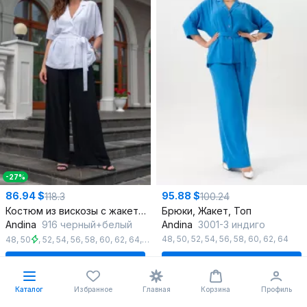
-27%
86.94 $
95.88 $
118.3
100.24
Костюм из вискозы с жакетом-кимано и свободными брюками
Брюки, Жакет, Топ
Andina
916 черный+белый
Andina
3001-3 индиго
48
,
50
,
52
,
54
,
56
,
58
,
60
,
62
,
64
48
,
50
,
52
,
54
,
56
,
58
,
60
,
62
,
64
,
66
В корзину
В корзину
Каталог
Избранное
Главная
Корзина
Профиль
%