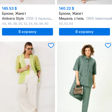
145.53 $
140.22 $
Брюки, Жакет
Брюки, Жакет
Ambera Style
2156-3 пыльная роза
Мишель стиль
1369 лимонный
44
,
46
,
48
,
50
,
52
,
54
,
56
,
58
,
60
50
,
52
,
54
В корзину
В корзину