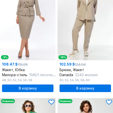
-9%
-18%
108.47 $
102.59 $
119.06
124.94
Жакет, Юбка
Брюки, Жакет
Милора-стиль
1146/1 песочная_елочка
Danaida
2240 молоко
48
,
50
,
52
,
54
,
56
,
58
50
,
52
,
54
,
56
,
58
,
60
В корзину
В корзину
Новинка
Новинка