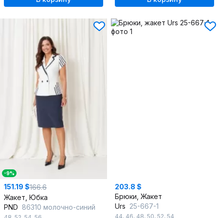
-9%
151.19 $
203.8 $
166.6
Брюки, Жакет
Жакет, Юбка
Urs
25-667-1
PND
86310 молочно-синий
44
,
46
,
48
,
50
,
52
,
54
48
,
52
,
54
,
56