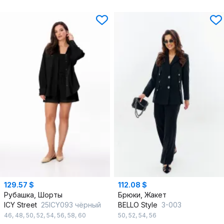
129.57 $
112.08 $
Рубашка, Шорты
Брюки, Жакет
ICY Street
25ICY093 чёрный
BELLO Style
3-003
46
,
48
,
50
,
52
,
54
,
56
,
58
,
60
50
,
52
,
54
,
56