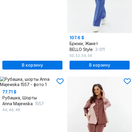
107.6 $
Брюки, Жакет
BELLO Style
3-011
50
,
52
,
54
,
56
В корзину
В корзину
77.71 $
Рубашка, Шорты
Anna Majewska
1557
44
,
46
,
48