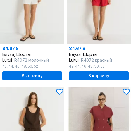
84.67 $
84.67 $
Блуза, Шорты
Блуза, Шорты
Luitui
R4072 молочный
Luitui
R4072 красный
42
,
44
,
46
,
48
,
50
,
52
42
,
44
,
46
,
48
,
50
,
52
В корзину
В корзину