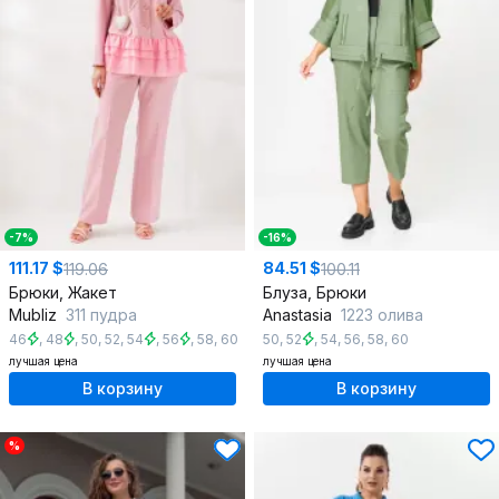
-7%
-16%
111.17 $
84.51 $
119.06
100.11
Брюки, Жакет
Блуза, Брюки
Mubliz
311 пудра
Anastasia
1223 олива
46
,
48
,
50
,
52
,
54
,
56
,
58
,
60
50
,
52
,
54
,
56
,
58
,
60
лучшая цена
лучшая цена
В корзину
В корзину
%