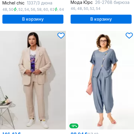
Мода Юрс
26-2768 бирюза
Michel chic
1337/3 дюна
46
,
48
,
50
,
52
,
54
48
,
50
,
52
,
54
,
56
,
58
,
60
,
62
,
64
В корзину
В корзину
-9%