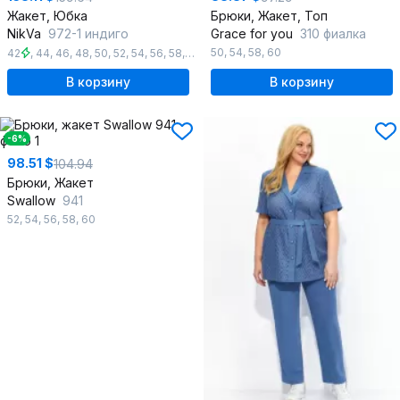
Жакет, Юбка
Брюки, Жакет, Топ
NikVa
972-1 индиго
Grace for you
310 фиалка
50
,
54
,
58
,
60
42
,
44
,
46
,
48
,
50
,
52
,
54
,
56
,
58
,
60
В корзину
В корзину
-6%
98.51 $
104.94
Брюки, Жакет
Swallow
941
52
,
54
,
56
,
58
,
60