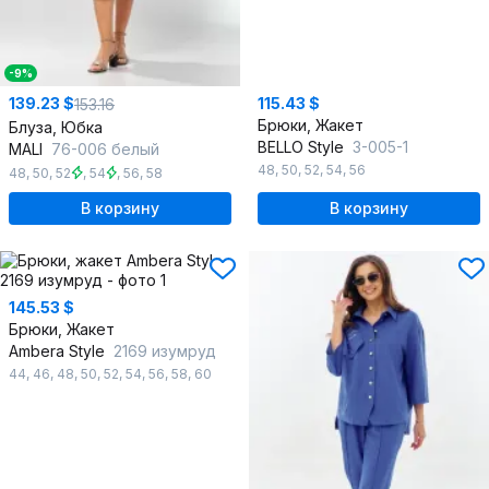
-9%
139.23 $
115.43 $
153.16
Брюки, Жакет
Блуза, Юбка
BELLO Style
3-005-1
MALI
76-006 белый
48
,
50
,
52
,
54
,
56
48
,
50
,
52
,
54
,
56
,
58
В корзину
В корзину
145.53 $
Брюки, Жакет
Ambera Style
2169 изумруд
44
,
46
,
48
,
50
,
52
,
54
,
56
,
58
,
60