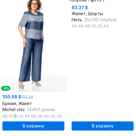
83.37 $
Жилет, Шорты
Нить
25с135 голубой
44
,
46
,
48
,
50
,
52
,
54
-9%
100.58 $
110.34
Брюки, Жакет
Michel chic
1449/1 деним
48
,
50
,
52
,
54
,
56
,
58
,
60
,
62
,
64
В корзину
В корзину