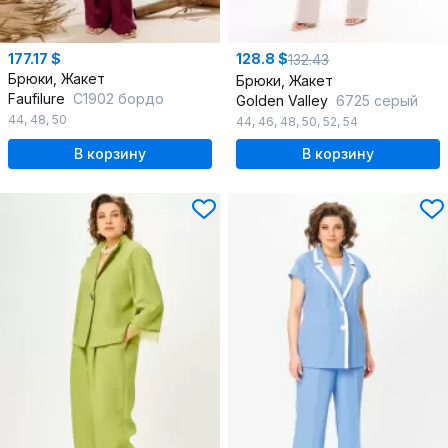
177.17 $
128.8 $
132.43
Брюки, Жакет
Брюки, Жакет
Faufilure
C1902 бордо
Golden Valley
6725 серый
44
,
48
,
50
44
,
46
,
48
,
50
,
52
,
54
В корзину
В корзину