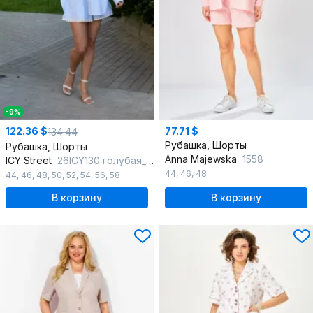
-9%
122.36 $
77.71 $
134.44
Рубашка, Шорты
Рубашка, Шорты
Anna Majewska
1558
ICY Street
26ICY130 голубая_полоска
44
,
46
,
48
44
,
46
,
48
,
50
,
52
,
54
,
56
,
58
В корзину
В корзину