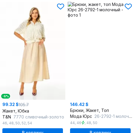
-6%
99.32 $
146.42 $
105.7
Брюки, Жакет, Топ
Жакет, Юбка
Мода Юрс
26-2792-1 молочный
T&N
7770 сливочный-золото
44
,
46
,
48
,
50
46
,
48
,
50
,
52
,
54
В корзину
В корзину