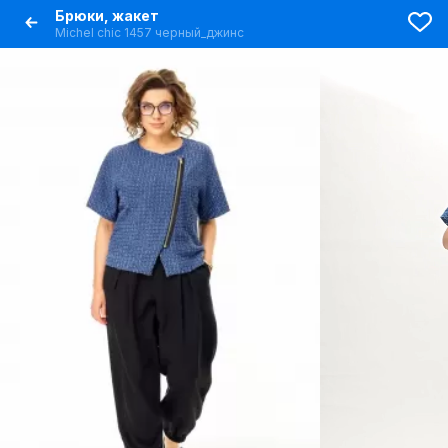
Брюки, жакет
Michel chic 1457 черный_джинс