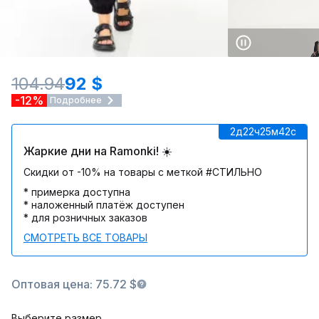
104.94
92 $
-12%
Подробнее
2д
22ч
25м
42c
Жаркие дни на Ramonki! ☀️
Скидки от -10% на товары с меткой #СТИЛЬНО
* примерка доступна
* наложенный платёж доступен
* для розничных заказов
СМОТРЕТЬ ВСЕ ТОВАРЫ
Оптовая цена: 75.72 $
Выберите размер