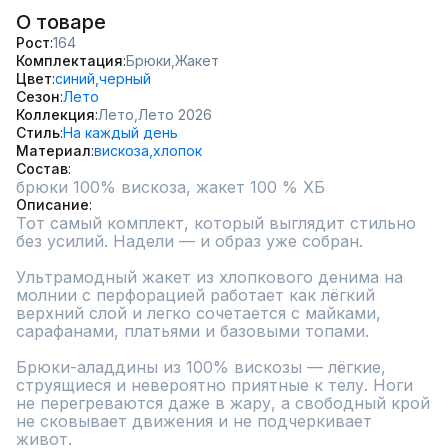
О товаре
Рост
164
Комплектация
Брюки,
Жакет
Цвет
синий,
черный
Сезон
Лето
Коллекция
Лето,
Лето 2026
Стиль
На каждый день
Материал
вискоза,
хлопок
Состав
брюки 100% вискоза, жакет 100 % ХБ
Описание
Тот самый комплект, который выглядит стильно 
без усилий. Надели — и образ уже собран.

Ультрамодный жакет из хлопкового денима на 
молнии с перфорацией работает как лёгкий 
верхний слой и легко сочетается с майками, 
сарафанами, платьями и базовыми топами.

Брюки-аладдины из 100% вискозы — лёгкие, 
струящиеся и невероятно приятные к телу. Ноги 
не перегреваются даже в жару, а свободный крой 
не сковывает движения и не подчеркивает 
живот.
