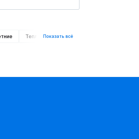
етние
Теплые
Легкие
Деловой стиль
Показать всё