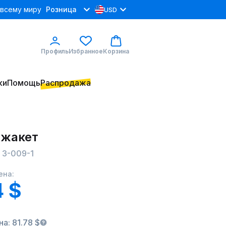
 всему миру
Розница
USD
Профиль
Избранное
Корзина
ки
Помощь
Распродажа
 жакет
 3-009-1
ена:
4 $
а: 81.78 $