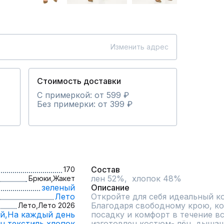
Изменить адрес
Стоимость доставки
С примеркой: от 599 ₽
Без примерки: от 399 ₽
Состав
170
лен 52%,  хлопок 48%
Брюки,
Жакет
зеленый
Описание
Лето
Откройте для себя идеальный ко
Благодаря свободному крою, ко
Лето,
Лето 2026
й,
На каждый день
посадку и комфорт в течение все
н,
текстиль,
хлопок
изготовлен костюм- лён, дышащи