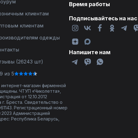
оурум
Время работы
озничным клиентам
Подписывайтесь на нас
птовым клиентам
роизводителям одежды
онтакты
Напишите нам
тзывы (26243 шт)
9 из 5
 - интернет-магазин фирменной
щищены. ЧТУП «Чиколетта»,
страция от 12.10.2012
 г. Бреста. Свидетельство о
61143. Регистрационный номер
9.2023 Администрацией
дрес: Республика Беларусь,