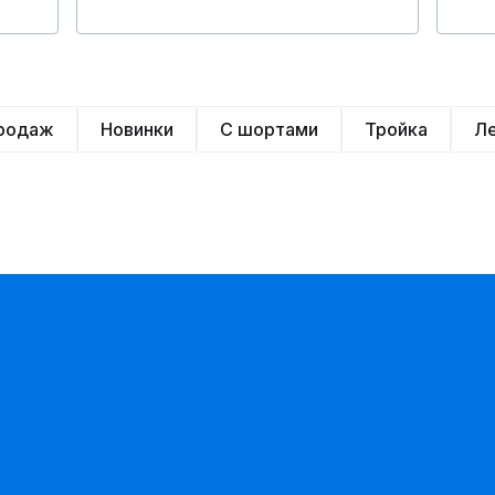
продаж
Новинки
С шортами
Тройка
Л