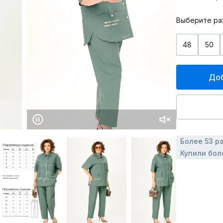
Выберите ра
48
50
Доб
Более 53 р
Купили бол