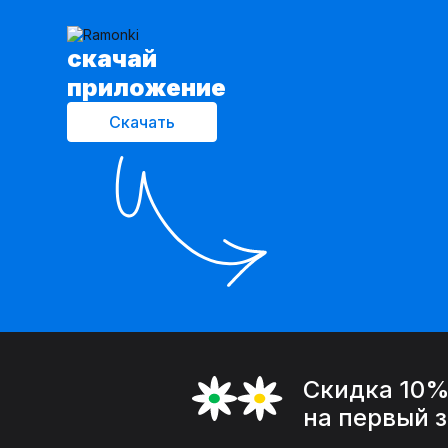
cкачай
приложение
Скачать
Скидка 10
на первый 