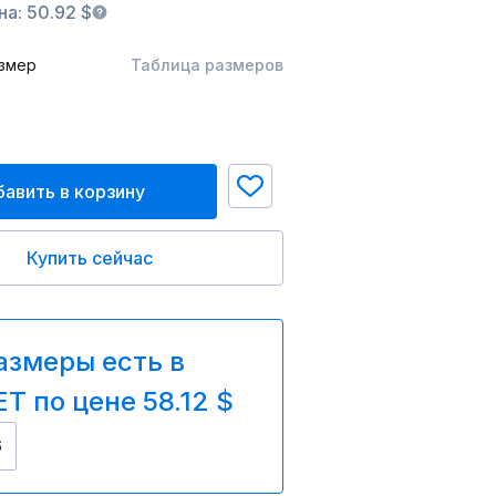
а: 50.92 $
змер
Таблица размеров
авить в корзину
Купить сейчас
азмеры есть в
T по цене 58.12 $
6