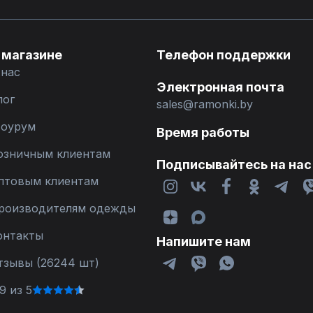
 магазине
Телефон поддержки
 нас
Электронная почта
лог
sales@ramonki.by
оурум
Время работы
озничным клиентам
Подписывайтесь на нас
птовым клиентам
роизводителям одежды
онтакты
Напишите нам
тзывы (26244 шт)
9 из 5