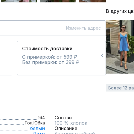
В других ц
Изменить адрес
Стоимость доставки
С примеркой: от 599 ₽
Без примерки: от 399 ₽
Более 12 р
Состав
164
100 % хлопок
Топ,
Юбка
белый
Описание
Лето
Костюм с юбкой  .
