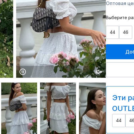
Оптовая цен
Выберите ра
44
46
Доб
Эти р
OUTLE
44
4