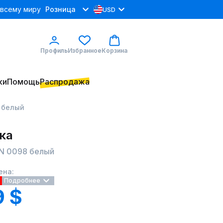
 всему миру
Розница
USD
Профиль
Избранное
Корзина
ки
Помощь
Распродажа
 белый
ка
 0098 белый
ена:
Подробнее
9 $