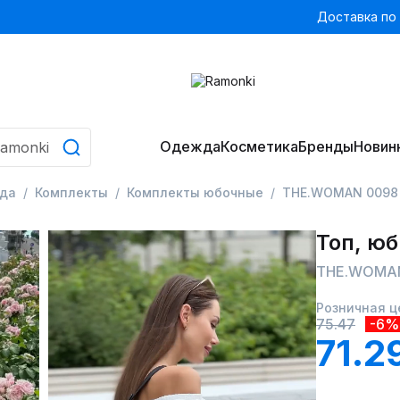
Доставка по
Одежда
Косметика
Бренды
Новин
да
Комплекты
Комплекты юбочные
THE.WOMAN 0098
Топ, юб
THE.WOMAN
Розничная ц
75.47
-6%
71.2