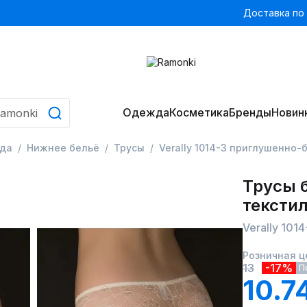
Доставка по
Одежда
Косметика
Бренды
Новин
да
Нижнее бельё
Трусы
Verally 1014-3 приглушенно-
Трусы 
тексти
Verally 10
Розничная ц
13
-17%
П
10.7