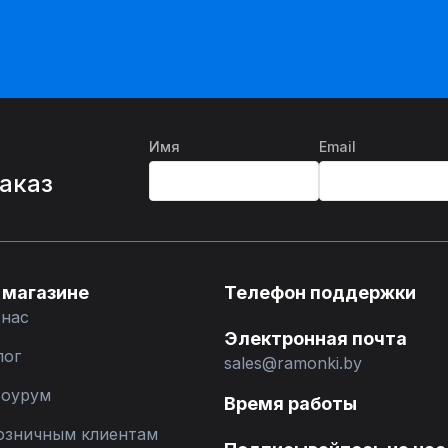
Имя
Email
%
заказ
 магазине
Телефон поддержки
 нас
Электронная почта
лог
sales@ramonki.by
оурум
Время работы
озничным клиентам