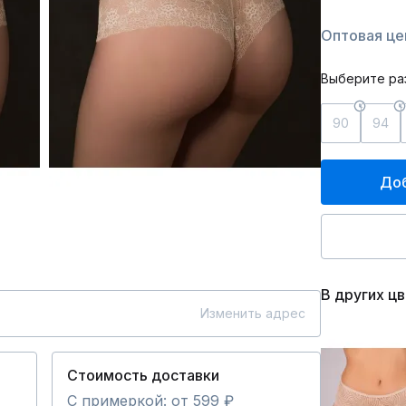
Оптовая цен
Выберите ра
90
94
Доб
В других ц
Изменить адрес
Стоимость доставки
С примеркой: от 599 ₽