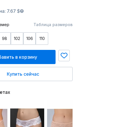
а: 7.67 $
змер
Таблица размеров
98
102
106
110
авить в корзину
Купить сейчас
ветах