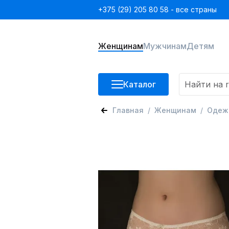
+375 (29) 205 80 58 - все страны
Женщинам
Мужчинам
Детям
Каталог
Главная
Женщинам
Одеж