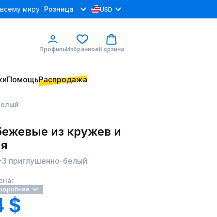
 всему миру
Розница
USD
Профиль
Избранное
Корзина
ки
Помощь
Распродажа
белый
бежевые из кружев и
ля
14-3 приглушенно-белый
ена:
одробнее
4 $