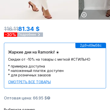
116.11
81.34 $
-30%
Подробнее
2д
6ч
49м
58c
Жаркие дни на Ramonki! ☀️
Скидки от -10% на товары с меткой #СТИЛЬНО
* примерка доступна
* наложенный платёж доступен
* для розничных заказов
СМОТРЕТЬ ВСЕ ТОВАРЫ
Оптовая цена: 66.95 $
Выберите размер