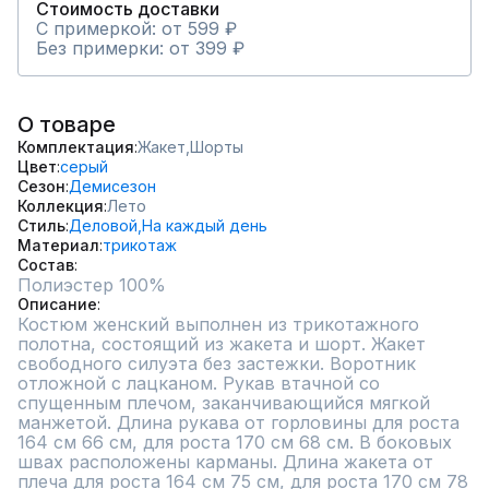
Стоимость доставки
С примеркой: от 599 ₽
Без примерки: от 399 ₽
О товаре
Комплектация
Жакет,
Шорты
Цвет
серый
Сезон
Демисезон
Коллекция
Лето
Стиль
Деловой,
На каждый день
Материал
трикотаж
Состав
Полиэстер 100%
Описание
Костюм женский выполнен из трикотажного 
полотна, состоящий из жакета и шорт. Жакет 
свободного силуэта без застежки. Воротник 
отложной с лацканом. Рукав втачной со 
спущенным плечом, заканчивающийся мягкой 
манжетой. Длина рукава от горловины для роста 
164 см 66 см, для роста 170 см 68 см. В боковых 
швах расположены карманы. Длина жакета от 
плеча для роста 164 см 75 см, для роста 170 см 78 