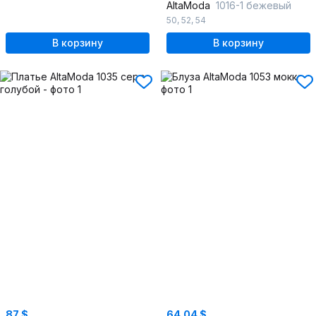
AltaModa
1016-1 бежевый
50
,
52
,
54
В корзину
В корзину
87 $
64.04 $