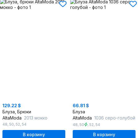
129.22 $
66.81 $
Блуза, Брюки
Блуза
AltaModa
2013 мокко
AltaModa
1036 серо-голубой
48
,
50
,
52
,
54
48
,
50
,
52
,
54
В корзину
В корзину