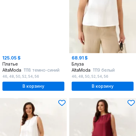
125.05 $
68.91 $
Платье
Блуза
AltaModa
1118 темно-синий
AltaModa
1119 белый
46
,
48
,
50
,
52
,
54
,
56
46
,
48
,
50
,
52
,
54
,
56
В корзину
В корзину