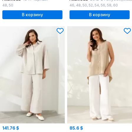
48
,
50
46
,
48
,
50
,
52
,
54
,
56
,
58
,
60
В корзину
В корзину
141.76 $
85.6 $