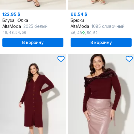
122.95 $
99.54 $
Блуза, Юбка
Брюки
AltaModa
2025 белый
AltaModa
1085 сливочный
46
,
48
,
54
,
56
46
,
48
,
50
,
52
В корзину
В корзину