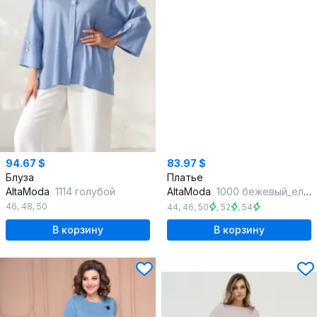
94.67 $
83.97 $
Блуза
Платье
AltaModa
1114 голубой
AltaModa
1000 бежевый_елочка
46
,
48
,
50
44
,
46
,
50
,
52
,
54
В корзину
В корзину