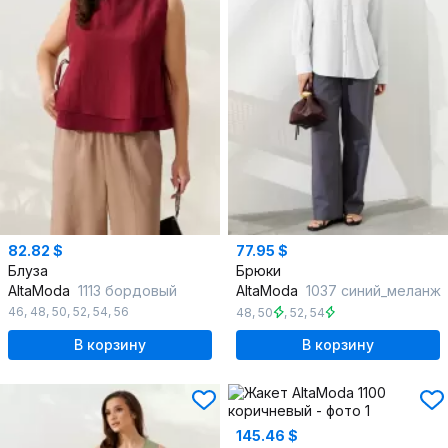
82.82 $
77.95 $
Блуза
Брюки
AltaModa
1113 бордовый
AltaModa
1037 синий_меланж
46
,
48
,
50
,
52
,
54
,
56
48
,
50
,
52
,
54
В корзину
В корзину
145.46 $