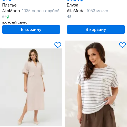
Платье
Блуза
AltaModa
1035 серо-голубой
AltaModa
1053 мокко
48
52
последний размер
В корзину
В корзину