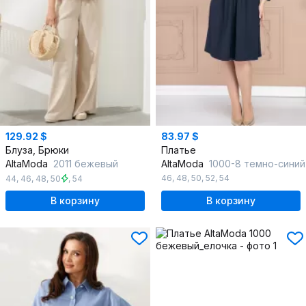
129.92 $
83.97 $
Блуза, Брюки
Платье
AltaModa
2011 бежевый
AltaModa
1000-8 темно-синий
46
,
48
,
50
,
52
,
54
44
,
46
,
48
,
50
,
54
В корзину
В корзину