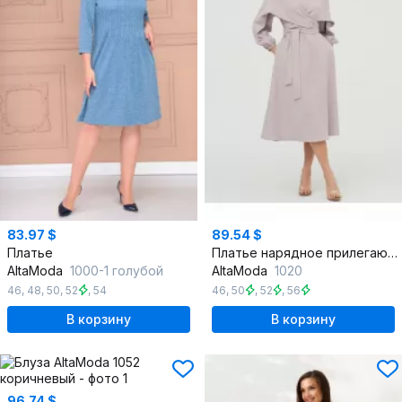
83.97 $
89.54 $
Платье
Платье нарядное прилегающего силуэта с поясом и расширенными рукавами
AltaModa
1000-1 голубой
AltaModa
1020
46
,
48
,
50
,
52
,
54
46
,
50
,
52
,
56
В корзину
В корзину
96.74 $