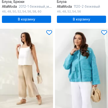
Блуза, Брюки
Блуза
AltaModa
2012-1 бежевый_меланж
AltaModa
1120-2 бежевый
46
,
48
,
50
,
52
,
54
,
56
,
58
,
60
46
,
48
,
52
,
54
,
56
В корзину
В корзину