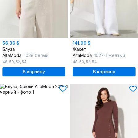
56.36 $
141.99 $
Блуза
Жакет
AltaModa
1038 белый
AltaModa
1027-1 желтый
48
,
50
,
52
,
54
48
,
50
,
52
,
54
В корзину
В корзину