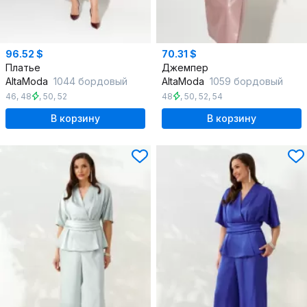
96.52 $
70.31 $
Платье
Джемпер
AltaModa
1044 бордовый
AltaModa
1059 бордовый
46
,
48
,
50
,
52
48
,
50
,
52
,
54
В корзину
В корзину