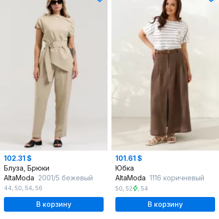
102.31 $
101.61 $
Блуза, Брюки
Юбка
AltaModa
2001/5 бежевый
AltaModa
1116 коричневый
44
,
50
,
54
,
56
50
,
52
,
54
В корзину
В корзину