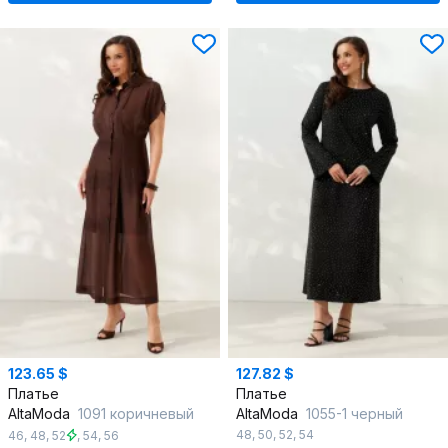
123.65 $
127.82 $
Платье
Платье
AltaModa
1091 коричневый
AltaModa
1055-1 черный
48
,
50
,
52
,
54
46
,
48
,
52
,
54
,
56