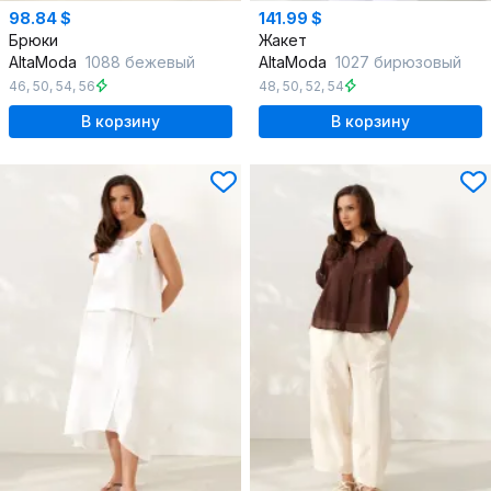
98.84 $
141.99 $
Брюки
Жакет
AltaModa
1088 бежевый
AltaModa
1027 бирюзовый
46
,
50
,
54
,
56
48
,
50
,
52
,
54
В корзину
В корзину