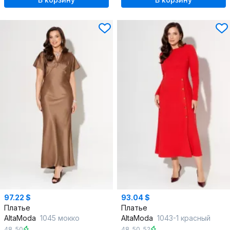
97.22 $
93.04 $
Платье
Платье
AltaModa
1045 мокко
AltaModa
1043-1 красный
48
,
50
48
,
50
,
52