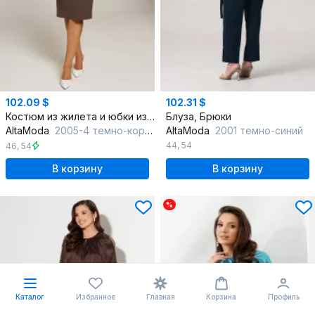
102.09 $
102.31 $
Костюм из жилета и юбки из искусственной замши, классика
Блуза, Брюки
AltaModa
2005-4 темно-коричневый
AltaModa
2001 темно-синий
44
,
54
46
,
54
В корзину
В корзину
%
Каталог
Избранное
Главная
Корзина
Профиль