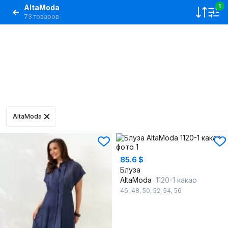
AltaModa
1
73 товаров
AltaModa
85.6 $
Блуза
AltaModa
1120-1 какао
46
,
48
,
50
,
52
,
54
,
56