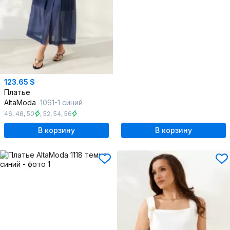
123.65 $
Платье
AltaModa
1091-1 синий
46
,
48
,
50
,
52
,
54
,
56
В корзину
В корзину