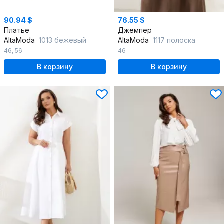
90.94 $
76.55 $
Платье
Джемпер
AltaModa
1013 бежевый
AltaModa
1117 полоска
46
,
56
46
В корзину
В корзину