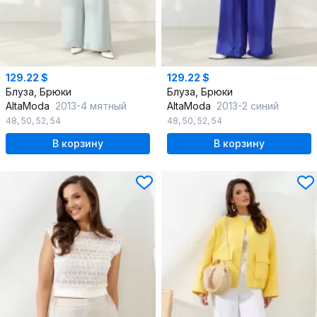
129.22 $
129.22 $
Блуза, Брюки
Блуза, Брюки
AltaModa
2013-4 мятный
AltaModa
2013-2 синий
48
,
50
,
52
,
54
48
,
50
,
52
,
54
В корзину
В корзину