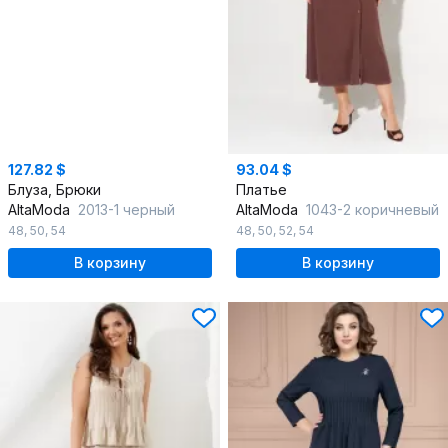
127.82 $
93.04 $
Блуза, Брюки
Платье
AltaModa
2013-1 черный
AltaModa
1043-2 коричневый
48
,
50
,
54
48
,
50
,
52
,
54
В корзину
В корзину