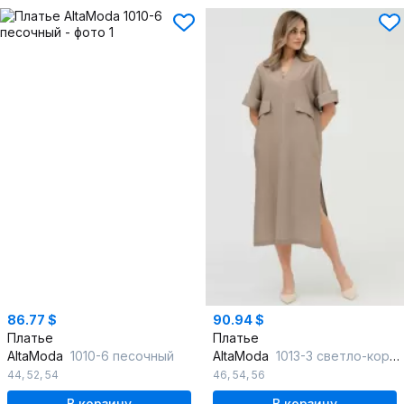
86.77 $
90.94 $
Платье
Платье
AltaModa
1010-6 песочный
AltaModa
1013-3 светло-коричневый
44
,
52
,
54
46
,
54
,
56
В корзину
В корзину