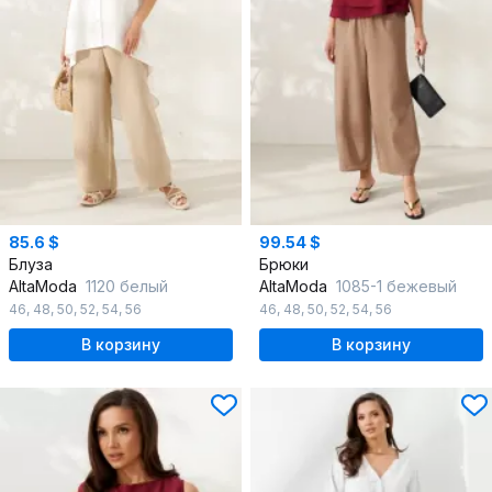
85.6 $
99.54 $
Блуза
Брюки
AltaModa
1120 белый
AltaModa
1085-1 бежевый
46
,
48
,
50
,
52
,
54
,
56
46
,
48
,
50
,
52
,
54
,
56
В корзину
В корзину