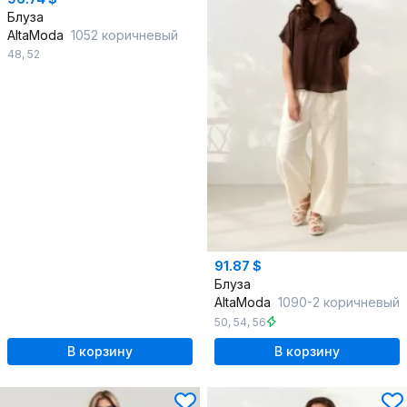
Блуза
AltaModa
1052 коричневый
48
,
52
91.87 $
Блуза
AltaModa
1090-2 коричневый
50
,
54
,
56
В корзину
В корзину