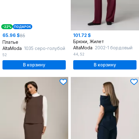
-22%
ПОДАРОК
65.96 $
101.72 $
85
Брюки, Жилет
Платье
AltaModa
2002-1 бордовый
AltaModa
1035 серо-голубой
44
,
52
52
В корзину
В корзину