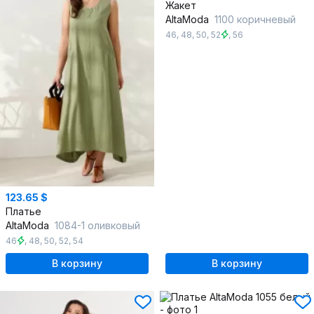
Жакет
AltaModa
1100 коричневый
46
,
48
,
50
,
52
,
56
123.65 $
Платье
AltaModa
1084-1 оливковый
46
,
48
,
50
,
52
,
54
В корзину
В корзину