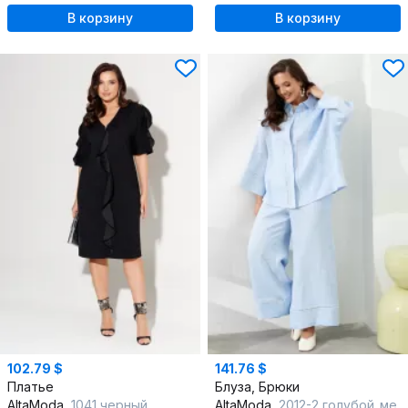
В корзину
В корзину
102.79 $
141.76 $
Платье
Блуза, Брюки
AltaModa
1041 черный
AltaModa
2012-2 голубой_меланж