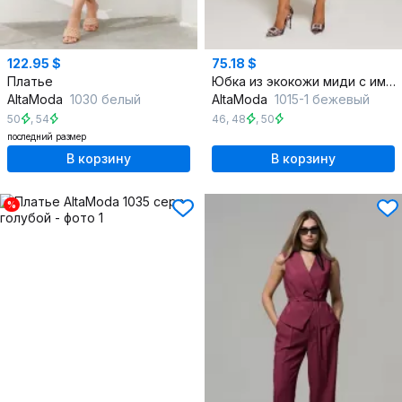
122.95 $
75.18 $
Платье
Юбка из экокожи миди с имитацией запаха и поясом
AltaModa
1030 белый
AltaModa
1015-1 бежевый
50
,
54
46
,
48
,
50
последний размер
В корзину
В корзину
%