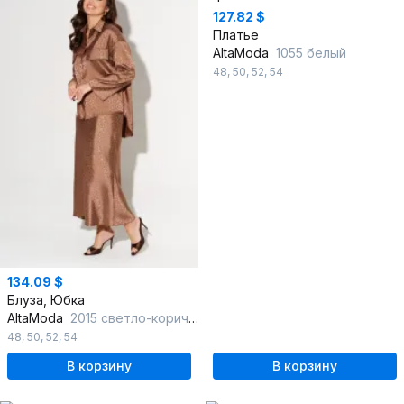
127.82 $
Платье
AltaModa
1055 белый
48
,
50
,
52
,
54
134.09 $
Блуза, Юбка
AltaModa
2015 светло-коричневый
48
,
50
,
52
,
54
В корзину
В корзину