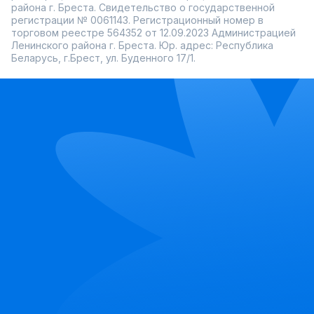
района г. Бреста. Свидетельство о государственной
регистрации № 0061143. Регистрационный номер в
торговом реестре 564352 от 12.09.2023 Администрацией
Ленинского района г. Бреста. Юр. адрес: Республика
Беларусь, г.Брест, ул. Буденного 17/1.