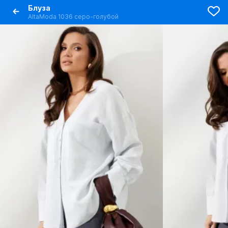
Блуза
AltaModa 1036 серо-голубой