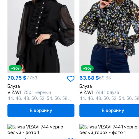
-9%
-9%
70.75 $
63.88 $
77.53
69.88
Блуза
Блуза
VIZAVI
750.1 черный
VIZAVI
744.1 блуза
,
,
,
,
,
,
,
,
,
,
,
,
,
,
,
44
46
48
50
52
54
56
58
60
44
46
48
50
52
54
56
5
В корзину
В корзину