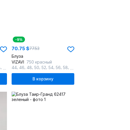
-9%
70.75 $
77.53
Блуза
VIZAVI
750 красный
,
,
,
,
,
,
,
,
,
8
60
44
46
48
50
52
54
56
58
60
В корзину