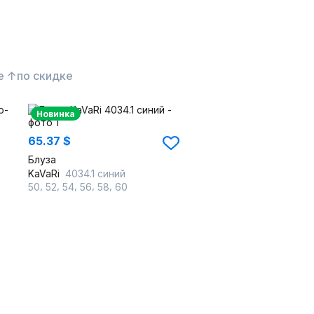
е ↑
по скидке
Новинка
65.37 $
Блуза
KaVaRi
4034.1 синий
,
,
,
,
,
50
52
54
56
58
60