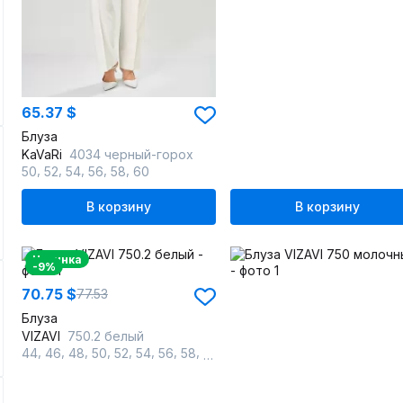
65.37 $
Блуза
KaVaRi
4034 черный-горох
,
,
,
,
,
50
52
54
56
58
60
В корзину
В корзину
Новинка
-9%
70.75 $
77.53
Блуза
VIZAVI
750.2 белый
,
,
,
,
,
,
,
,
44
46
48
50
52
54
56
58
60