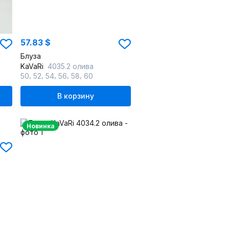
57.83 $
Блуза
KaVaRi
4035.2 олива
,
,
,
,
,
50
52
54
56
58
60
В корзину
Новинка