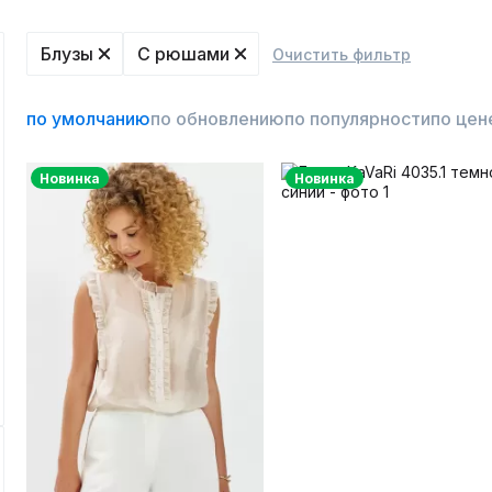
Блузы
С рюшами
Очистить фильтр
по умолчанию
по обновлению
по популярности
по цен
Новинка
Новинка