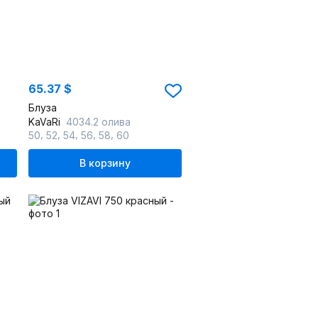
65.37 $
Блуза
KaVaRi
4034.2 олива
,
,
,
,
,
50
52
54
56
58
60
В корзину