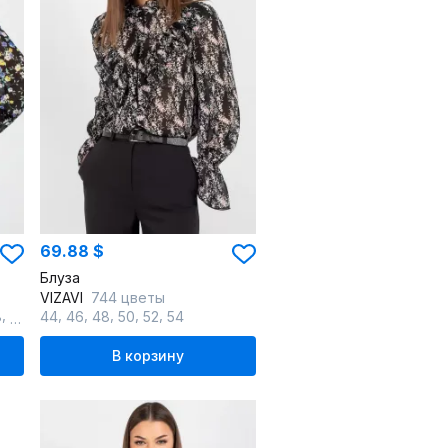
69.88 $
Блуза
VIZAVI
744 цветы
,
,
,
,
,
,
8
60
44
46
48
50
52
54
В корзину