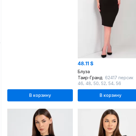
48.11 $
Блуза
Таир-Гранд
62417 персик
,
,
,
,
,
46
48
50
52
54
56
В корзину
В корзину