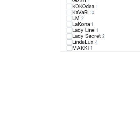
Gizart
1
KOKOdea
1
KaVaRi
10
LM
2
LaKona
1
Lady Line
1
Lady Secret
2
LindaLux
4
MAKKI
1
Marshop
1
Matini
1
Mixan
1
N.O.W.
1
Nelva
1
NikVa
3
Nova Line
1
PND
1
PUR PUR
2
SILVERSPICE
2
Shymoda
1
Swallow
13
T&N
1
VIPPRIMO
2
VIZAVI
37