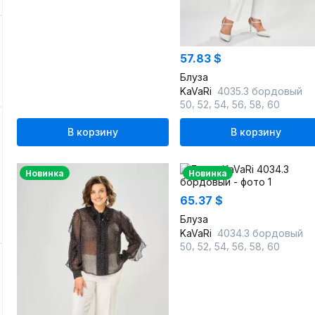
57.83 $
Блуза
KaVaRi
4035.3 бордовый
,
,
,
,
,
50
52
54
56
58
60
В корзину
В корзину
Новинка
Новинка
65.37 $
Блуза
KaVaRi
4034.3 бордовый
,
,
,
,
,
50
52
54
56
58
60