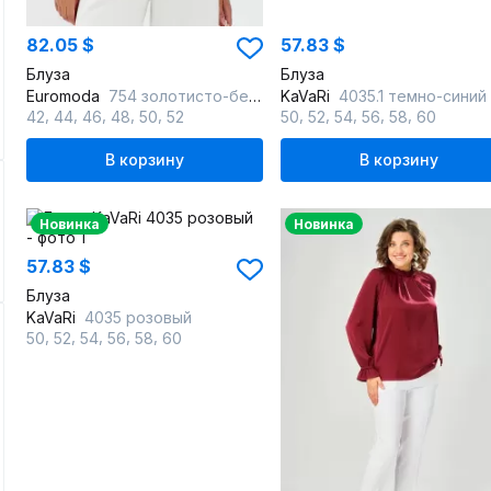
82.05 $
57.83 $
Блуза
Блуза
Euromoda
754 золотисто-бежевый
KaVaRi
4035.1 темно-синий
,
,
,
,
,
,
,
,
,
,
42
44
46
48
50
52
50
52
54
56
58
60
В корзину
В корзину
Новинка
Новинка
57.83 $
Блуза
KaVaRi
4035 розовый
,
,
,
,
,
50
52
54
56
58
60