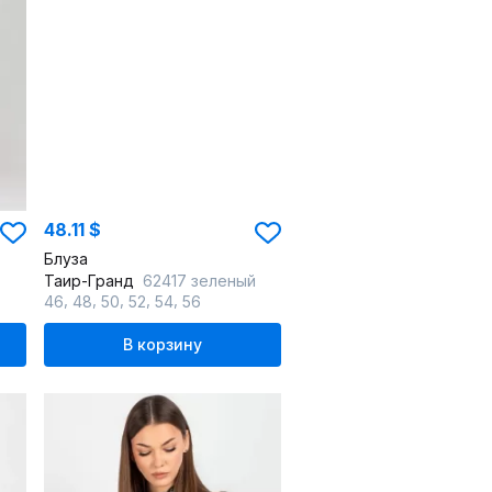
48.11 $
Блуза
Таир-Гранд
62417 зеленый
,
,
,
,
,
46
48
50
52
54
56
В корзину