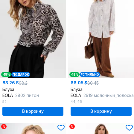
-15%
ПОДАРОК
-18%
#СТИЛЬНО
83.26 $
66.05 $
98.2
80.45
Блуза
Блуза
EOLA
2802 питон
EOLA
2919 молочный_полоска
52
44
,
46
В корзину
В корзину
%
%