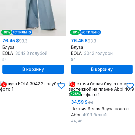
-18%
#СТИЛЬНО
-18%
#СТИЛЬНО
76.45 $
76.45 $
93.3
93.3
Блуза
Блуза
EOLA
3042.3 голубой
EOLA
3042 голубой
54
54
В корзину
В корзину
%
%
-28%
34.59 $
48
Летняя белая блуза поло с застежкой на планке
Abbi
4019 белый
44
,
46