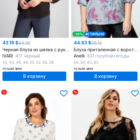
-35%
#СТИЛЬНО
43.19 $
44.63 $
44.38
68.14
Черная блуза из шелка с рукавами 3/4 и застежкой на пуговицы
Блуза приталенная с воротом и асимметричным низом
IVARI
417 черный
Anelli
831 голубой+ягоды
42
,
44
,
46
,
48
,
50
,
52
,
56
,
58
56
,
58
,
60
,
62
лучшая цена
лучшая цена
В корзину
В корзину
%
%