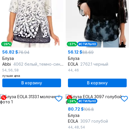
-26%
-37%
#СТИЛЬНО
56.82 $
56.12 $
76.94
88.69
Блуза
Блуза
Abbi
4062 белый_темно-синий
EOLA
2762.1 черный
54
,
56
,
58
44
,
46
лучшая цена
В корзину
В корзину
%
%
-24%
#СТИЛЬНО
80.72 $
106.8
Блуза
EOLA
3097 голубой
44
,
48
,
54