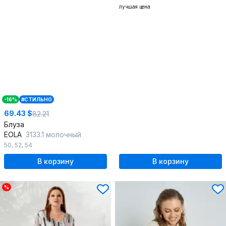
лучшая цена
-16%
#СТИЛЬНО
69.43 $
82.21
Блуза
EOLA
3133.1 молочный
50
,
52
,
54
В корзину
В корзину
%