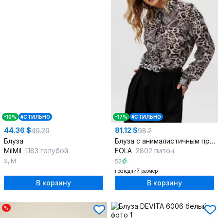
-10%
#СТИЛЬНО
-17%
#СТИЛЬНО
44.36 $
81.12 $
49.29
98.2
Блуза
Блуза с анималистичным принтом из шифона
MilMil
1183 голубой
EOLA
2802 питон
S
,
M
52
последний размер
В корзину
В корзину
%