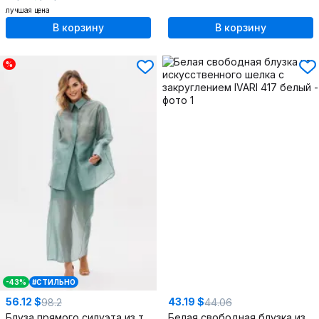
лучшая цена
В корзину
В корзину
%
-43%
#СТИЛЬНО
56.12 $
43.19 $
98.2
44.06
Блуза прямого силуэта из текстиля с люверсами и тесьмой
Белая свободная блузка из искусственного шелка с закруглением