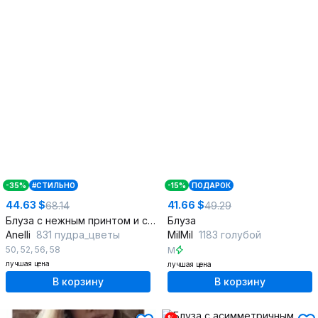
-35%
#СТИЛЬНО
-15%
ПОДАРОК
44.63 $
41.66 $
68.14
49.29
Блуза с нежным принтом и сборками из хлопка
Блуза
Anelli
831 пудра_цветы
MilMil
1183 голубой
50
,
52
,
56
,
58
M
лучшая цена
лучшая цена
В корзину
В корзину