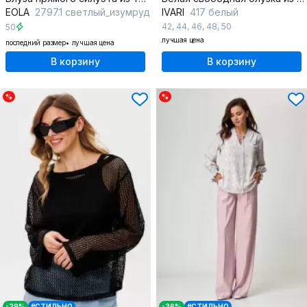
EOLA
2797.1 светлый_изумруд
IVARI
417 белый
42
,
44
,
46
,
48
,
50
50
лучшая цена
последний размер
лучшая цена
В корзину
В корзину
%
%
-29%
#СТИЛЬНО
-36%
#СТИЛЬНО