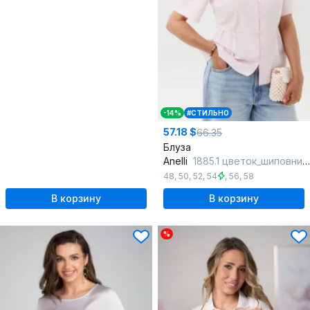
-14%
#СТИЛЬНО
57.18 $
66.35
Блуза
Anelli
1885.1 цветок_шиповника
48
,
50
,
52
,
54
,
56
,
58
В корзину
В корзину
%