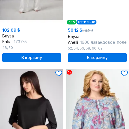
-15%
#СТИЛЬНО
102.09 $
50.12 $
59.29
Блуза
Блуза
Erika
1737-5
Anelli
1606 лавандовое_поле
48
,
50
52
,
54
,
56
,
58
,
60
,
62
В корзину
В корзину
%