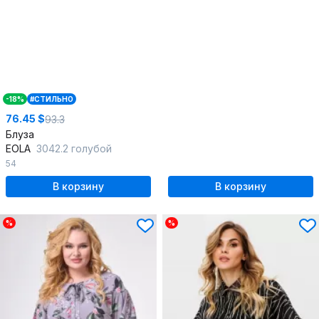
-18%
#СТИЛЬНО
76.45 $
93.3
Блуза
EOLA
3042.2 голубой
54
В корзину
В корзину
%
%