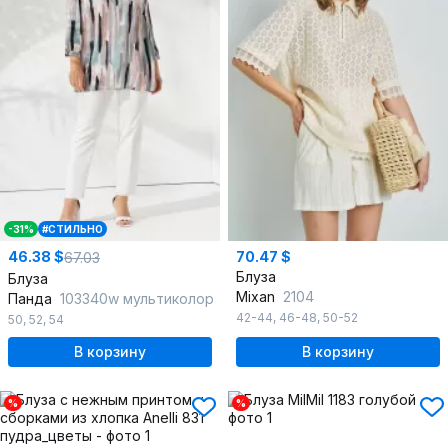
-31%
#СТИЛЬНО
46.38 $
70.47 $
67.03
Блуза
Блуза
Mixan
2104
Панда
103340w мультиколор
42-44
,
46-48
,
50-52
50
,
52
,
54
В корзину
В корзину
%
%