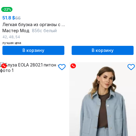
-22%
51.8 $
66
Легкая блузка из органзы с асимметричным низом
Мастер Мод
856с белый
42
,
48
,
54
лучшая цена
В корзину
В корзину
%
%