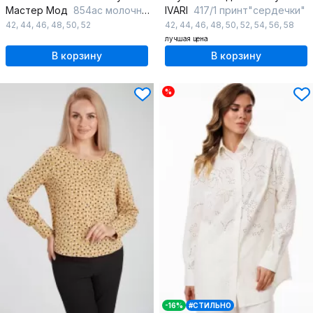
Мастер Мод
854ас молочный
IVARI
417/1 принт"сердечки"
42
,
44
,
46
,
48
,
50
,
52
42
,
44
,
46
,
48
,
50
,
52
,
54
,
56
,
58
лучшая цена
В корзину
В корзину
%
-16%
#СТИЛЬНО