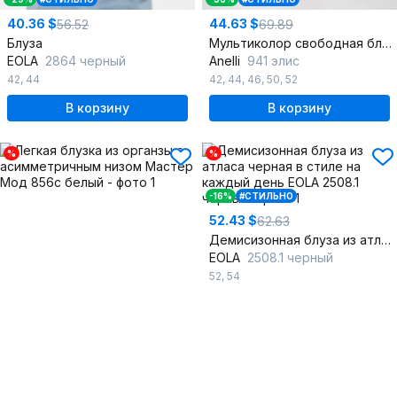
40.36 $
44.63 $
56.52
69.89
Блуза
Мультиколор свободная блуза с шнуровкой и разрезами
EOLA
2864 черный
Anelli
941 элис
42
,
44
42
,
44
,
46
,
50
,
52
В корзину
В корзину
%
%
-16%
#СТИЛЬНО
52.43 $
62.63
Демисизонная блуза из атласа черная в стиле на каждый день
EOLA
2508.1 черный
52
,
54