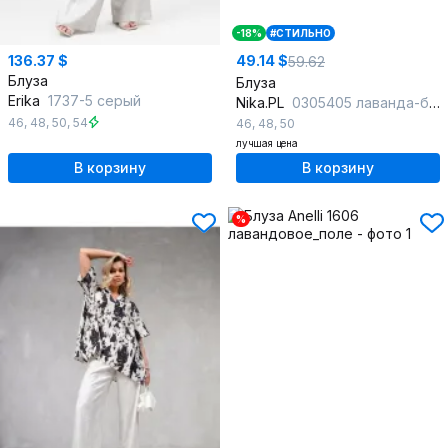
-18%
#СТИЛЬНО
136.37 $
49.14 $
59.62
Блуза
Блуза
Erika
1737-5 серый
Nika.PL
0305405 лаванда-беж
46
,
48
,
50
,
54
46
,
48
,
50
лучшая цена
В корзину
В корзину
%