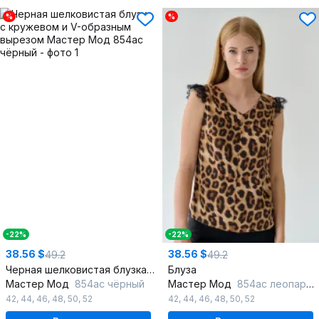
%
%
-22%
-22%
38.56 $
38.56 $
49.2
49.2
Черная шелковистая блузка с кружевом и V-образным вырезом
Блуза
Мастер Мод
854ас чёрный
Мастер Мод
854ас леопард_рыжий
42
,
44
,
46
,
48
,
50
,
52
42
,
44
,
46
,
48
,
50
,
52