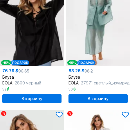
-15%
ПОДАРОК
-15%
ПОДАРОК
76.79 $
83.26 $
90.65
98.2
Блуза
Блуза
EOLA
2800 черный
EOLA
2797.1 светлый_изумруд
52
50
В корзину
В корзину
%
%