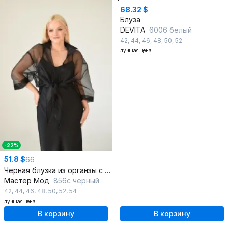
68.32 $
Блуза
DEVITA
6006 белый
42
,
44
,
46
,
48
,
50
,
52
лучшая цена
-22%
51.8 $
66
Черная блузка из органзы с открытым рукавом и разрезами
Мастер Мод
856с черный
42
,
44
,
46
,
48
,
50
,
52
,
54
лучшая цена
В корзину
В корзину