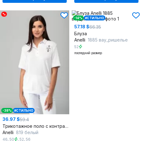
%
-14%
#СТИЛЬНО
57.18 $
66.35
Блуза
Anelli
1885 вау_ришелье
52
последний размер
-38%
#СТИЛЬНО
36.97 $
59.4
Трикотажное поло с контрастными планками и воротником
Anelli
819 белый
46
,
50
,
52
,
56