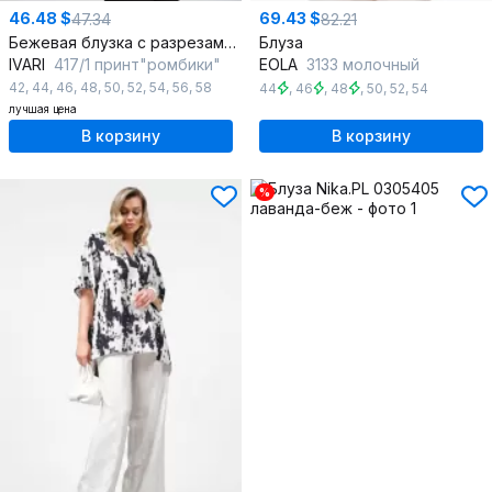
46.48 $
69.43 $
47.34
82.21
Бежевая блузка с разрезами и складками из легкой ткани
Блуза
IVARI
417/1 принт"ромбики"
EOLA
3133 молочный
42
,
44
,
46
,
48
,
50
,
52
,
54
,
56
,
58
44
,
46
,
48
,
50
,
52
,
54
лучшая цена
В корзину
В корзину
%