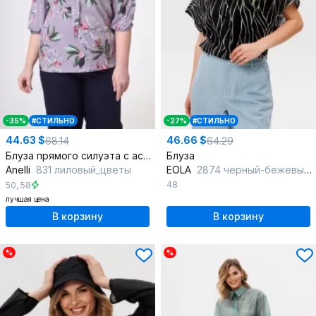
-35%
#СТИЛЬНО
-27%
#СТИЛЬНО
44.63 $
46.66 $
68.14
64.29
Блуза прямого силуэта с асимметричным низом из текстиля
Блуза
Anelli
831 лиловый_цветы
EOLA
2874 черный-бежевый-принт
48
50
,
58
лучшая цена
В корзину
В корзину
%
%