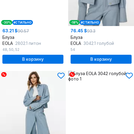
-30%
#СТИЛЬНО
-18%
#СТИЛЬНО
63.21 $
76.45 $
90.57
93.3
Блуза
Блуза
EOLA
2802.1 питон
EOLA
3042.1 голубой
48
,
50
,
52
54
В корзину
В корзину
%
%