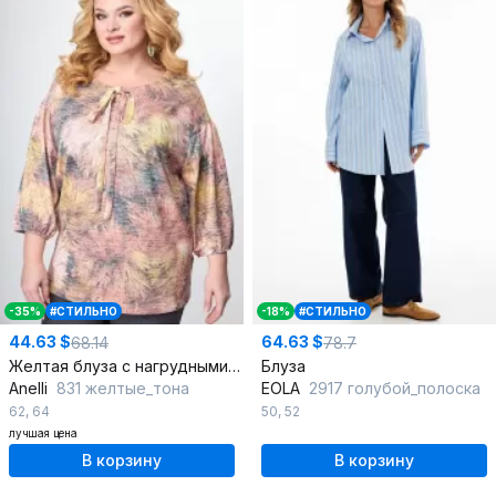
-35%
#СТИЛЬНО
-18%
#СТИЛЬНО
44.63 $
64.63 $
68.14
78.7
Желтая блуза с нагрудными вытачками и асимметричным низом
Блуза
Anelli
831 желтые_тона
EOLA
2917 голубой_полоска
62
,
64
50
,
52
лучшая цена
В корзину
В корзину