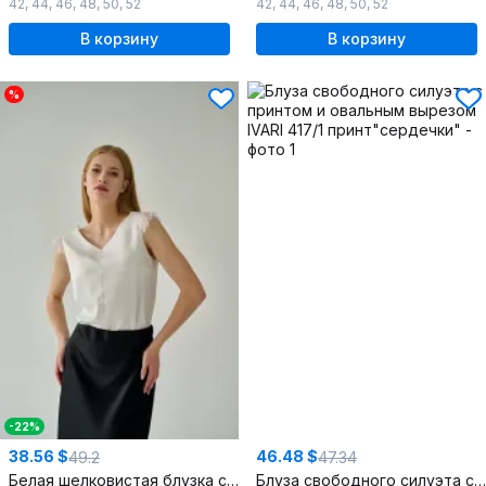
42
,
44
,
46
,
48
,
50
,
52
42
,
44
,
46
,
48
,
50
,
52
В корзину
В корзину
%
-22%
38.56 $
46.48 $
49.2
47.34
Белая шелковистая блузка с кружевом и комфортным прямым кроем
Блуза свободного силуэта с принтом и овальным вырезом