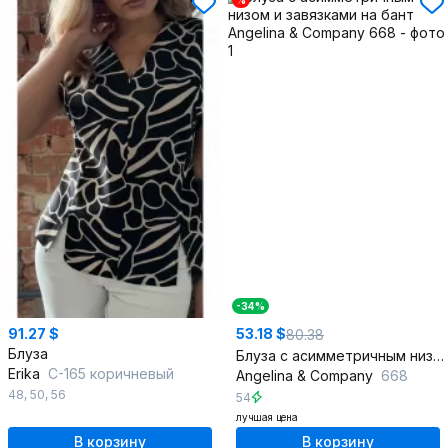
%
-34%
91.27 $
53.18 $
80.38
Блуза
Блуза с асимметричным низом и завязками на бант
Erika
С-165 коричневый
Angelina & Сompany
668
48
,
50
,
56
54
лучшая цена
В корзину
В корзину