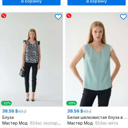
В корзину
В корзину
%
%
-22%
-22%
38.56 $
38.56 $
49.2
49.2
Блуза
Белая шелковистая блуза в бельевом стиле с кружевными деталями
Мастер Мод
854ас леопард серый
Мастер Мод
854ас мята