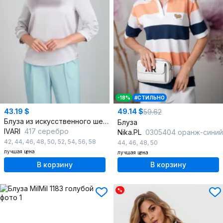
-18%
#СТИЛЬНО
43.19 $
49.14 $
59.62
Блуза из искусственного шелка с закругленным низом и рукавом 3/4
Блуза
IVARI
417 серебро
Nika.PL
0305404 оранж-синий
42
,
44
,
46
,
48
,
50
,
52
,
54
,
56
,
58
44
,
46
,
48
,
50
лучшая цена
лучшая цена
В корзину
В корзину
%