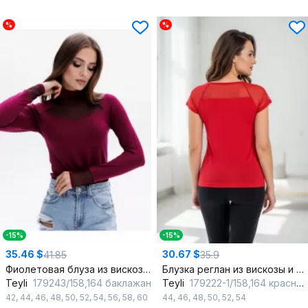
%
%
-15%
-15%
35.46 $
30.67 $
41.85
35.9
Фиолетовая блуза из вискозы с полупрозрачными манжетами
Блузка реглан из вискозы и трикотажа красная для демисезона
Teyli
179243/158,164 баклажан
Teyli
179222-1/158,164 красный
42
,
44
,
46
,
48
,
50
,
52
,
54
,
56
,
58
,
60
44
,
46
,
48
,
50
,
52
,
54