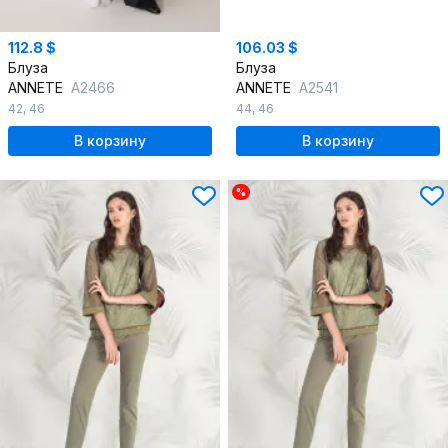
112.8 $
106.03 $
Блуза
Блуза
ANNETE
A2466
ANNETE
A2541
42
,
46
44
,
46
В корзину
В корзину
%