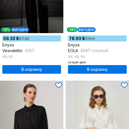
-12%
ВЫГОДНО
-26%
ВЫГОДНО
59.33 $
67.42
78.93 $
106.8
Блуза
Блуза
Vesnaletto
4357
EOLA
3097 голубой
48
,
50
44
,
48
,
54
лучшая цена
В корзину
В корзину