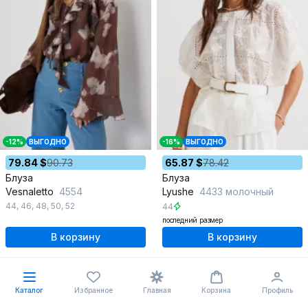
-12%
ВЫГОДНО
-16%
ВЫГОДНО
79.84 $
90.73
65.87 $
78.42
Блуза
Блуза
Vesnaletto
4554
Lyushe
4433 молочный
44
,
46
,
48
,
50
,
52
44
последний размер
В корзину
В корзину
Каталог
Избранное
Главная
Корзина
Профиль