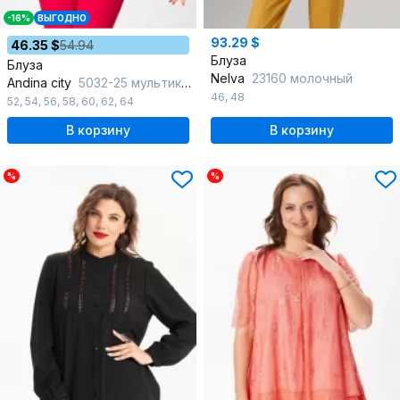
-16%
ВЫГОДНО
93.29 $
46.35 $
54.94
Блуза
Блуза
Nelva
23160 молочный
Andina city
5032-25 мультиколор
46
,
48
52
,
54
,
56
,
58
,
60
,
62
,
64
В корзину
В корзину
%
%