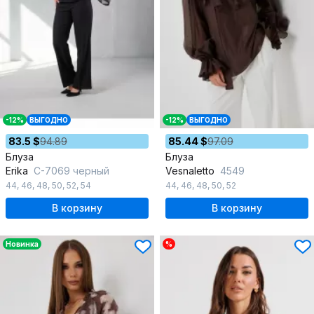
-12%
ВЫГОДНО
-12%
ВЫГОДНО
83.5 $
94.89
85.44 $
97.09
Блуза
Блуза
Erika
С-7069 черный
Vesnaletto
4549
44
,
46
,
48
,
50
,
52
,
54
44
,
46
,
48
,
50
,
52
В корзину
В корзину
Новинка
%