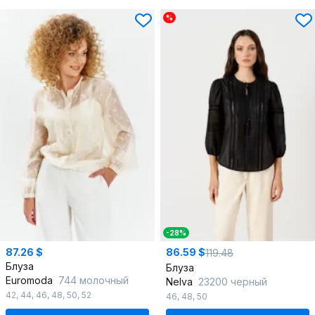
%
-28%
87.26 $
86.59 $
119.48
Блуза
Блуза
Euromoda
744 молочный
Nelva
23200 черный
42
,
44
,
46
,
48
,
50
,
52
46
,
48
,
50