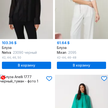
103.36 $
61.64 $
Блуза
Блуза
Nelva
23090 черный
Mixan
2095
42
,
44
,
46
,
50
42-44
,
46-48
В корзину
В корзину
%