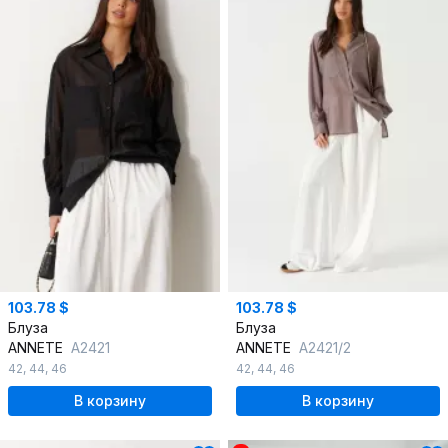
103.78 $
103.78 $
Блуза
Блуза
ANNETE
A2421
ANNETE
A2421/2
42
,
44
,
46
42
,
44
,
46
В корзину
В корзину