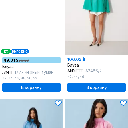
-17%
ВЫГОДНО
106.03 $
49.01 $
59.29
Блуза
Блуза
ANNETE
A2486/2
Anelli
1777 черный_туман
42
,
44
,
46
42
,
44
,
46
,
48
,
50
,
52
В корзину
В корзину