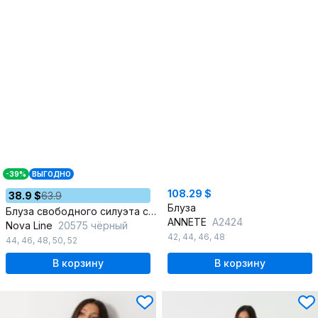
-39%
ВЫГОДНО
108.29 $
38.9 $
63.9
Блуза
Блуза свободного силуэта с разрезом и сборкой
ANNETE
A2424
Nova Line
20575 чёрный
42
,
44
,
46
,
48
44
,
46
,
48
,
50
,
52
В корзину
В корзину