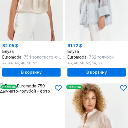
82.05 $
91.72 $
Блуза
Блуза
Euromoda
754 золотисто-бежевый
Euromoda
762 голубой
42
,
44
,
46
,
48
,
50
,
52
46
,
48
,
50
,
52
,
54
,
56
В корзину
В корзину
Новинка
Новинка