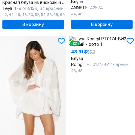
Блуза
Красная блуза из вискозы и трикотажа с воротником-стойкой
ANNETE
A2574
Teyli
179243/158,164 красный
44
,
46
42
,
44
,
46
,
48
,
50
,
52
,
54
,
56
,
58
,
60
В корзину
В корзину
-12%
48.91 $
55.3
Блуза
Romgil
РТ0174-ВИ2 черный
46
,
48