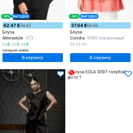
-16%
ВЫГОДНО
-36%
ВЫГОДНО
62.47 $
74.37
37.64 $
58.93
Блуза
Блуза
Almirastyle
473
Condra
10190 коралловый
50
,
52
,
54
54
,
56
,
58
последний размер
В корзину
В корзину
%