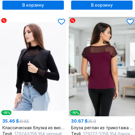
В корзину
В корзину
%
%
-15%
-15%
35.46 $
30.67 $
41.85
35.9
Классическая блузка из вискозы с полупрозрачными манжетами
Блуза реглан из трикотажа с полупрозрачными деталями
Teyli
179243/158,164 черный
Teyli
179222-1/158,164 баклажан