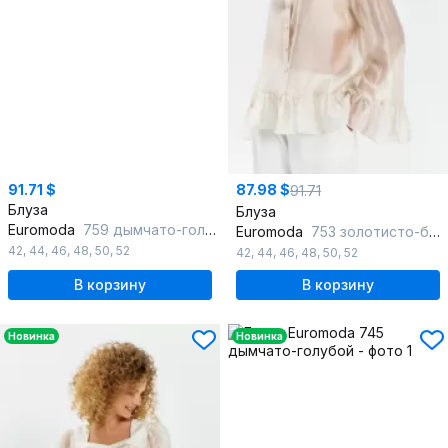
91.71 $
87.98 $
91.71
Блуза
Блуза
Euromoda
759 дымчато-голубой
Euromoda
753 золотисто-бежевый
42
,
44
,
46
,
48
,
50
,
52
42
,
44
,
46
,
48
,
50
,
52
В корзину
В корзину
Новинка
Новинка