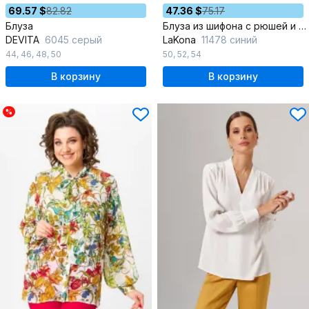
69.57 $
82.82
47.36 $
75.17
Блуза
Блуза из шифона с рюшей и сборками
DEVITA
6045 серый
LaKona
11478 синий
44
,
46
,
48
,
50
50
,
52
,
54
В корзину
В корзину
%