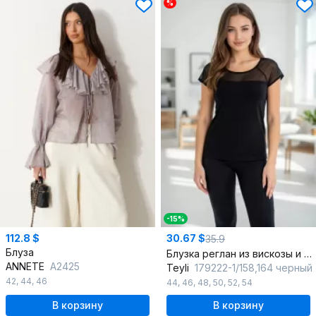
%
-15%
112.8 $
30.67 $
35.9
Блуза
Блузка реглан из вискозы и трикотажа черная для демисезона
ANNETE
A2425
Teyli
179222-1/158,164 черный
42
,
44
,
46
44
,
46
,
48
,
50
,
52
,
54
В корзину
В корзину