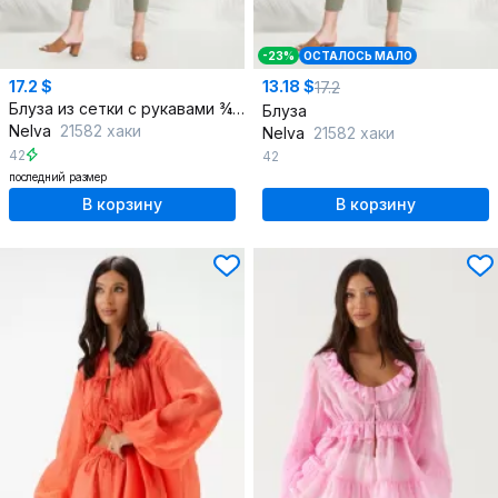
-23%
ОСТАЛОСЬ МАЛО
17.2 $
13.18 $
17.2
Блуза из сетки с рукавами ¾ для повседневного стиля
Блуза
Nelva
21582 хаки
Nelva
21582 хаки
42
42
последний размер
В корзину
В корзину