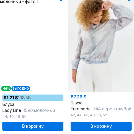
-16%
ВЫГОДНО
87.26 $
91.21 $
108.58
Блуза
Блуза
Euromoda
744 серо-голубой
Lady Line
1596 молочный
42
,
44
,
46
,
48
,
50
,
52
44
,
46
,
48
,
50
В корзину
В корзину