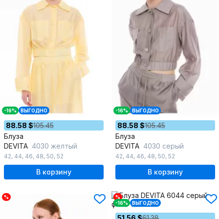
-16%
ВЫГОДНО
-16%
ВЫГОДНО
88.58 $
105.45
88.58 $
105.45
Блуза
Блуза
DEVITA
4030 желтый
DEVITA
4030 серый
42
,
44
,
46
,
48
,
50
,
52
42
,
44
,
46
,
48
,
50
,
52
В корзину
В корзину
%
%
-16%
ВЫГОДНО
51.56 $
61.38