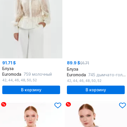
91.71 $
89.9 $
91.71
Блуза
Блуза
Euromoda
759 молочный
Euromoda
745 дымчато-голубой
42
,
44
,
46
,
48
,
50
,
52
42
,
44
,
46
,
48
,
50
,
52
В корзину
В корзину
%
%