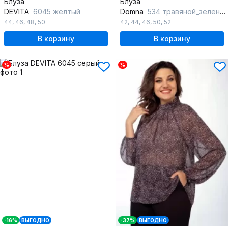
Блуза
Блуза
DEVITA
6045 желтый
Domna
534 травяной_зеленый
44
,
46
,
48
,
50
42
,
44
,
46
,
50
,
52
В корзину
В корзину
%
%
-16%
ВЫГОДНО
-37%
ВЫГОДНО