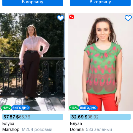
В корзину
В корзину
%
-12%
ВЫГОДНО
-16%
ВЫГОДНО
57.87 $
65.76
32.69 $
38.92
Блуза
Блуза
Marshop
М204 розовый
Domna
533 зеленый