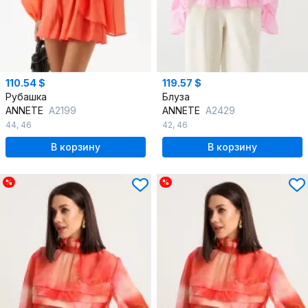
110.54 $
119.57 $
Рубашка
Блуза
ANNETE
A2199
ANNETE
A2429
44
,
46
42
,
46
В корзину
В корзину
%
%