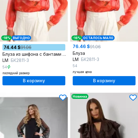
-18%
ВЫГОДНО
-16%
ОСТАЛОСЬ МАЛО
76.46 $
91.06
74.44 $
91.06
Блуза
Блуза из шифона с бантами и объемными рукавами для элегантности
LM
БК2811-3
LM
БК2811-3
54
54
лучшая цена
последний размер
В корзину
В корзину
Новинка