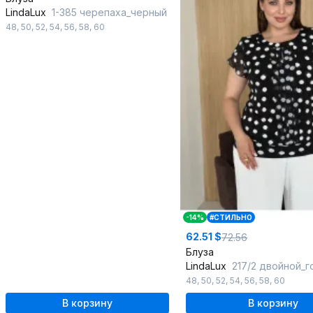
LindaLux
1-385 черепаха_черный
48
,
50
,
52
,
54
,
56
,
58
,
60
-14%
#СТИЛЬНО
62.51 $
72.56
Блуза
LindaLux
217/2 двойной_го
48
,
50
,
52
,
54
,
56
,
58
,
60
В корзину
В корзину