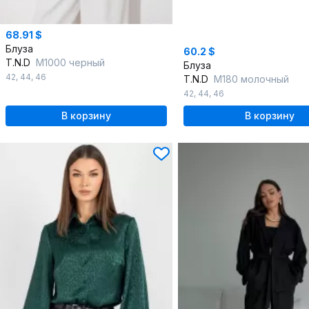
68.91 $
Блуза
60.2 $
T.N.D
М1000 черный
Блуза
42
,
44
,
46
T.N.D
М180 молочный
42
,
44
,
46
В корзину
В корзину