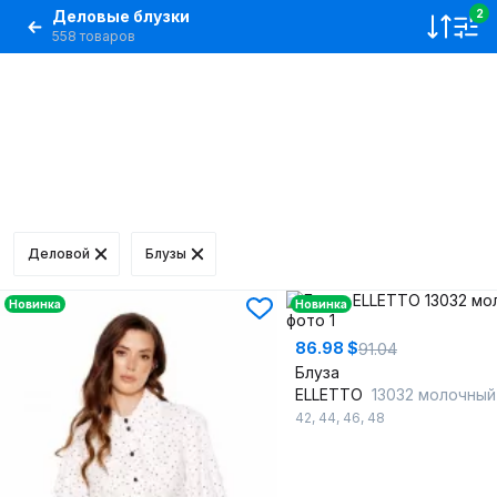
Деловые блузки
2
558 товаров
Деловой
Блузы
Новинка
Новинка
86.98 $
91.04
Блуза
ELLETTO
13032 молочный
42
,
44
,
46
,
48