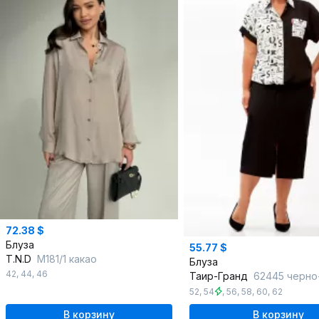
72.38 $
Блуза
55.77 $
T.N.D
М181/1 какао
Блуза
42
,
44
,
46
Таир-Гранд
62445 черно-бел
52
,
54
,
56
,
58
,
60
,
62
В корзину
В корзину