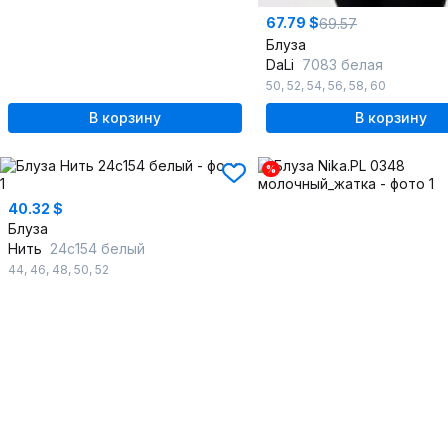
67.79 $
69.57
Блуза
DaLi
7083 белая
50
,
52
,
54
,
56
,
58
,
60
В корзину
В корзину
%
40.32 $
Блуза
Нить
24с154 белый
44
,
46
,
48
,
50
,
52