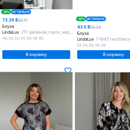
-14%
#СТИЛЬНО
-14%
#СТИЛЬНО
73.29 $
85.17
Блуза
43.5 $
50.34
LindaLux
217 двойной_горох_черный
Блуза
48
,
50
,
52
,
54
,
56
,
58
,
60
LindaLux
1-194/1 гео(бле
52
,
54
,
56
,
58
,
60
В корзину
В корзину