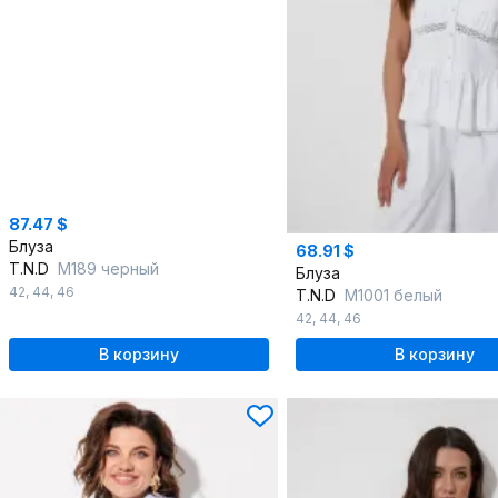
87.47 $
Блуза
68.91 $
T.N.D
М189 черный
Блуза
42
,
44
,
46
T.N.D
М1001 белый
42
,
44
,
46
В корзину
В корзину