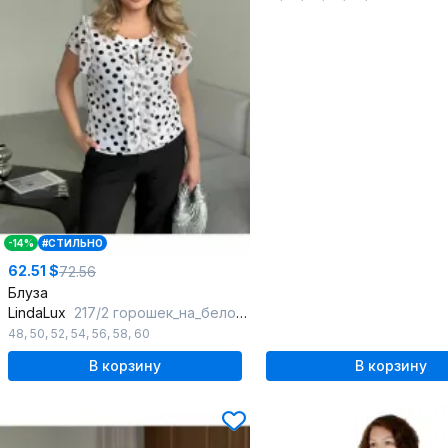
-14%
#СТИЛЬНО
62.51 $
72.56
Блуза
LindaLux
217/2 горошек_на_белом_белый
48
,
50
,
52
,
54
,
56
,
58
,
60
В корзину
В корзину