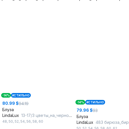
-14%
#СТИЛЬНО
-14%
#СТИЛЬНО
80.99 $
94.19
Блуза
79.96 $
93
LindaLux
13-17/3 цветы_на_черном_черный
Блуза
48
,
50
,
52
,
54
,
56
,
58
,
60
LindaLux
483 бирюза_би
50
,
52
,
54
,
56
,
58
,
60
,
62