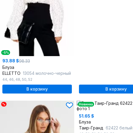
-5%
93.88 $
98.33
Блуза
ELLETTO
13054 молочно-черный
44
,
46
,
48
,
50
,
52
В корзину
В корзину
%
Новинка
51.65 $
Блуза
Таир-Гранд
62422 белый