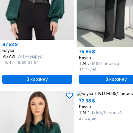
67.53 $
Блуза
75.85 $
VIZAVI
741 изумруд
Блуза
44
,
46
,
48
,
50
,
52
,
54
T.N.D
М197 черный
42
,
44
,
46
В корзину
В корзину
72.38 $
Блуза
T.N.D
М165/1 черный
42
,
44
,
46