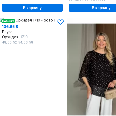
В корзину
В корзину
Новинка
106.65 $
Блуза
Орхидея
1710
48
,
50
,
52
,
54
,
56
,
58