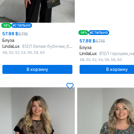
-14%
#СТИЛЬНО
-14%
#СТИЛЬНО
57.88 $
67.16
Блуза
57.88 $
67.16
LindaLux
812/1 белая-бубочки_белый
Блуза
48
,
50
,
52
,
54
,
56
,
58
,
60
LindaLux
812/1 горошки_н
48
,
50
,
52
,
54
,
56
,
58
,
60
В корзину
В корзину