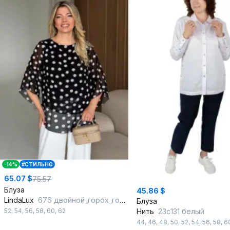
-14%
#СТИЛЬНО
65.07 $
75.57
Блуза
45.86 $
LindaLux
676 двойной_горох_горох_черный
Блуза
52
,
54
,
56
,
58
,
60
,
62
Нить
23с131 белый
44
,
46
,
48
,
50
,
52
,
54
,
56
,
58
,
6