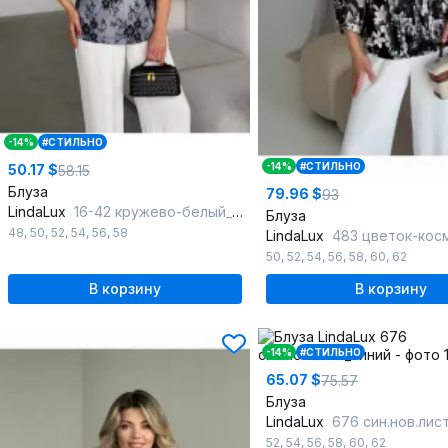
-14%
#СТИЛЬНО
-14%
#СТИЛЬНО
50.17 $
58.15
Блуза
79.96 $
93
LindaLux
16-42 кружево-белый_черный_белый
Блуза
48
,
50
,
52
,
54
,
56
,
58
LindaLux
483 цветок-косм
50
,
52
,
54
,
56
,
58
,
60
,
62
В корзину
В корзину
-14%
#СТИЛЬНО
65.07 $
75.57
Блуза
LindaLux
676 син.нов.лис
52
,
54
,
56
,
58
,
60
,
62