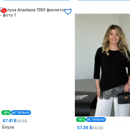
%
-19%
#СТИЛЬНО
-14%
#СТИЛЬНО
47.41 $
58.56
Блуза
57.36 $
66.56