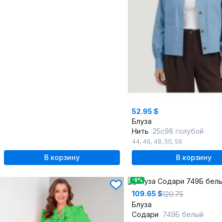
52.95 $
Блуза
Нить
25с98 голубой
44
,
46
,
48
,
50
,
56
В корзину
В корзину
-9%
109.65 $
120.75
Блуза
Содари
749Б белый