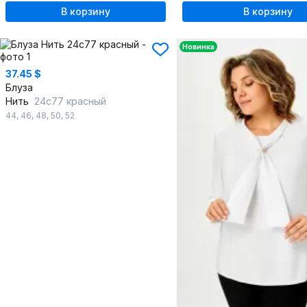
В корзину
В корзину
Новинка
37.45 $
Блуза
Нить
24с77 красный
44
,
46
,
48
,
50
,
52