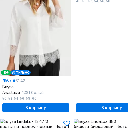
48
,
50
,
52
,
54
,
56
,
58
-19%
#СТИЛЬНО
49.7 $
61.42
Блуза
Anastasia
1381 белый
50
,
52
,
54
,
56
,
58
,
60
В корзину
В корзину