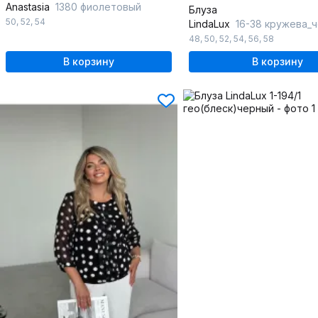
Anastasia
1380 фиолетовый
Блуза
50
,
52
,
54
LindaLux
16-38 кружева_
48
,
50
,
52
,
54
,
56
,
58
В корзину
В корзину