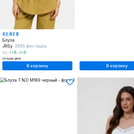
62.82 $
Блуза
JRSy
2685 фисташка
42
,
44
,
46
лучшая цена
В корзину
В корзину