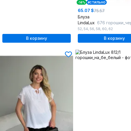
-14%
#СТИЛЬНО
65.07 $
75.57
Блуза
LindaLux
676 горошки_че
52
,
54
,
56
,
58
,
60
,
62
В корзину
В корзину