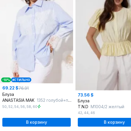
-10%
#СТИЛЬНО
69.22 $
76.91
Блуза
73.56 $
ANASTASIA MAK
1352 голубой+полоска
Блуза
T.N.D
М1004/2 желтый
50
,
52
,
54
,
56
,
58
,
60
42
,
44
,
46
В корзину
В корзину