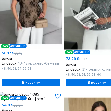
-14%
#СТИЛЬНО
-14%
#СТИЛЬНО
50.17 $
58.15
Блуза
73.29 $
85.17
LindaLux
16-42 кружево-бежевый_черный_бежевый
Блуза
48
,
50
,
52
,
54
,
56
,
58
LindaLux
217 оливки_оли
48
,
50
,
52
,
54
,
56
,
58
,
60
В корзину
В корзину
-14%
#СТИЛЬНО
54.8 $
63.57
Блуза