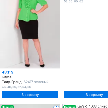
52
,
56
,
60
,
62
48.11 $
Блуза
Таир-Гранд
62417 зеленый
46
,
48
,
50
,
52
,
54
,
56
В корзину
В корзину
Новинка
Новинка