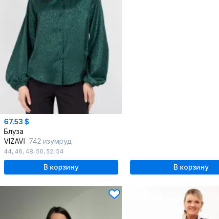
67.53 $
Блуза
VIZAVI
742 изумруд
44
,
46
,
48
,
50
,
52
,
54
В корзину
В корзину