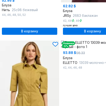
52.95 $
Блуза
62.82 $
Нить
25с98 бежевый
Блуза
44
,
46
,
48
,
50
,
52
JRSy
2683 баклажан
42
,
44
,
46
лучшая цена
В корзину
В корзину
Новинка
-5%
93.88 $
98.33
Блуза
ELLETTO
13039 молочно
42
,
44
,
46
,
48