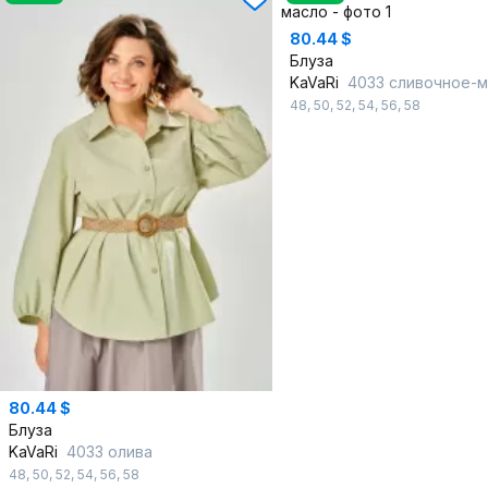
80.44 $
Блуза
KaVaRi
4033 сливочное-
48
,
50
,
52
,
54
,
56
,
58
80.44 $
Блуза
KaVaRi
4033 олива
48
,
50
,
52
,
54
,
56
,
58