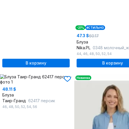
-21%
#СТИЛЬНО
47.3 $
60.17
Блуза
Nika.PL
0348 молочный_ж
44
,
46
,
48
,
50
,
52
,
54
В корзину
В корзину
Новинка
48.11 $
Блуза
Таир-Гранд
62417 персик
46
,
48
,
50
,
52
,
54
,
56