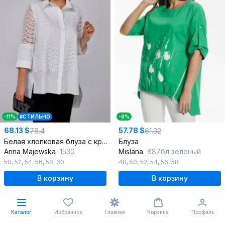
-11%
#СТИЛЬНО
-6%
68.13 $
57.78 $
76.4
61.32
Белая хлопковая блуза с кружевами и выкройкой полуприлегающего силуэта
Блуза
Anna Majewska
1530
Mislana
887бл зеленый
50
,
52
,
54
,
56
,
58
,
60
48
,
50
,
52
,
54
,
56
,
58
В корзину
В корзину
Каталог
Избранное
Главная
Корзина
Профиль