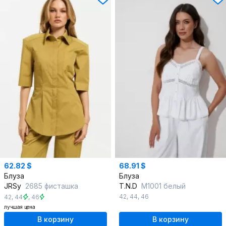
62.82 $
68.91 $
Блуза
Блуза
JRSy
2685 фисташка
T.N.D
М1001 белый
42
,
44
,
46
42
,
44
,
46
лучшая цена
В корзину
В корзину