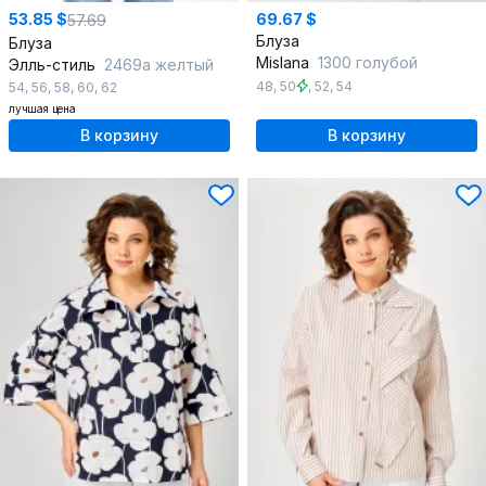
53.85 $
69.67 $
57.69
Блуза
Блуза
Mislana
1300 голубой
Элль-стиль
2469а желтый
48
,
50
,
52
,
54
54
,
56
,
58
,
60
,
62
лучшая цена
В корзину
В корзину