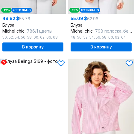
-12%
#СТИЛЬНО
-13%
#СТИЛЬНО
48.82 $
55.09 $
55.76
62.96
Блуза
Блуза
Michel chic
786/1 цветы
Michel chic
798 полоска_бежевая
50
,
52
,
54
,
56
,
58
,
60
,
62
,
66
,
68
48
,
50
,
52
,
54
,
56
,
58
,
60
,
62
,
64
В корзину
В корзину
%