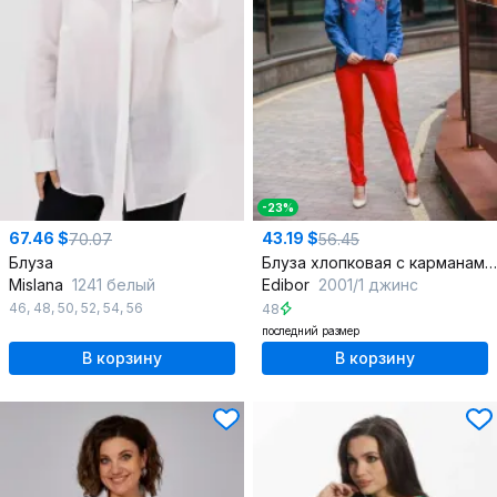
-23%
67.46 $
43.19 $
70.07
56.45
Блуза
Блуза хлопковая с карманами прямого кроя
Mislana
1241 белый
Edibor
2001/1 джинс
46
,
48
,
50
,
52
,
54
,
56
48
последний размер
В корзину
В корзину