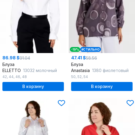
-19%
#СТИЛЬНО
86.98 $
47.41 $
91.04
58.56
Блуза
Блуза
ELLETTO
13032 молочный
Anastasia
1380 фиолетовый
42
,
44
,
46
,
48
50
,
52
,
54
В корзину
В корзину