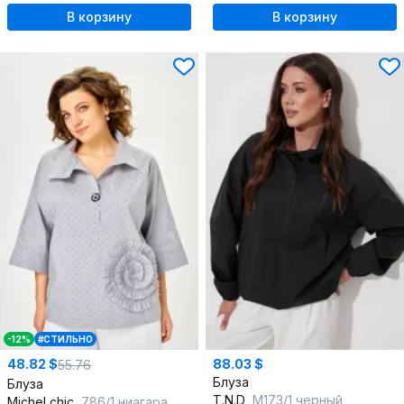
В корзину
В корзину
-12%
#СТИЛЬНО
48.82 $
88.03 $
55.76
Блуза
Блуза
T.N.D
М173/1 черный
Michel chic
786/1 ниагара