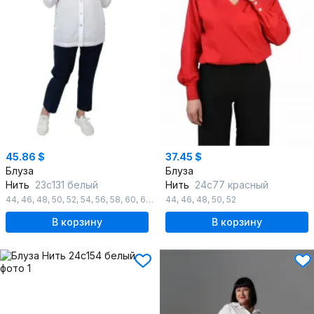
45.86 $
37.45 $
Блуза
Блуза
Нить
23с131 белый
Нить
24с77 красный
44
,
46
,
48
,
50
,
52
,
54
,
56
,
58
,
60
,
62
,
64
44
,
46
,
48
,
50
,
52
В корзину
В корзину