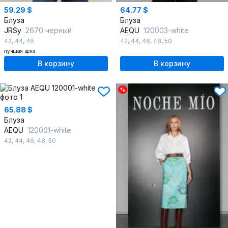
59.29 $
64.77 $
Блуза
Блуза
JRSy
2670 черный
AEQU
120003-white
42
,
44
,
46
42
,
44
,
46
,
48
,
50
лучшая цена
В корзину
В корзину
%
65.88 $
Блуза
AEQU
120001-white
42
,
44
,
46
,
48
,
50