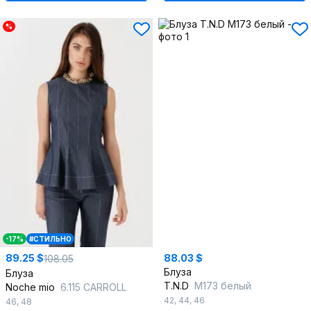
%
-17%
#СТИЛЬНО
89.25 $
88.03 $
108.05
Блуза
Блуза
T.N.D
М173 белый
Noche mio
6.115 CARROLL
42
,
44
,
46
46
,
48