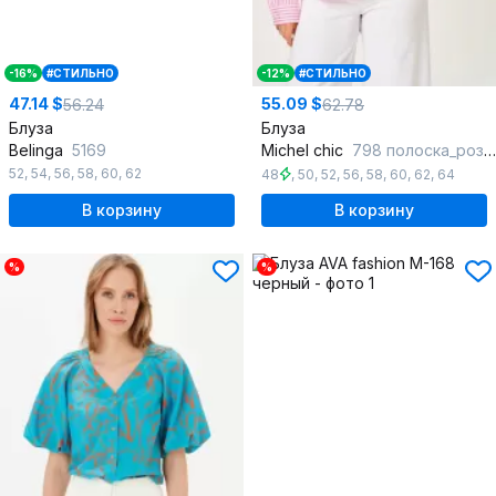
-16%
#СТИЛЬНО
-12%
#СТИЛЬНО
47.14 $
55.09 $
56.24
62.78
Блуза
Блуза
Belinga
5169
Michel chic
798 полоска_розовая
52
,
54
,
56
,
58
,
60
,
62
48
,
50
,
52
,
56
,
58
,
60
,
62
,
64
В корзину
В корзину
%
%