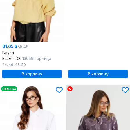
81.65 $
85.46
Блуза
ELLETTO
13059 горчица
44
,
46
,
48
,
50
В корзину
В корзину
Новинка
%