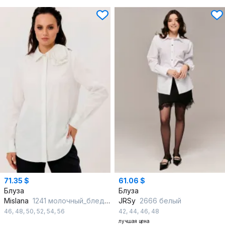
71.35 $
61.06 $
Блуза
Блуза
Mislana
1241 молочный_бледно-сливочный
JRSy
2666 белый
46
,
48
,
50
,
52
,
54
,
56
42
,
44
,
46
,
48
лучшая цена