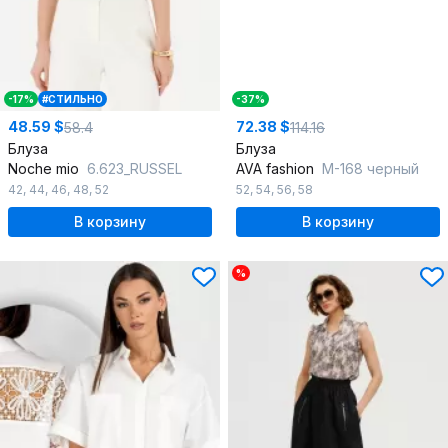
-17%
#СТИЛЬНО
-37%
48.59 $
72.38 $
58.4
114.16
Блуза
Блуза
Noche mio
6.623_RUSSEL
AVA fashion
М-168 черный
42
,
44
,
46
,
48
,
52
52
,
54
,
56
,
58
В корзину
В корзину
%