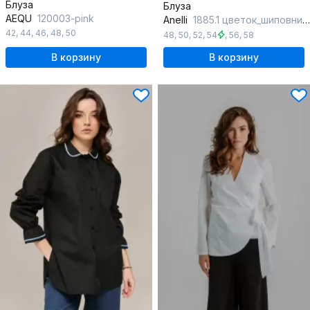
Блуза
Блуза
AEQU
120003-pink
Anelli
1885.1 цветок_шиповника
42
,
44
,
46
,
48
,
50
48
,
50
,
52
,
54
,
56
,
58
В корзину
В корзину