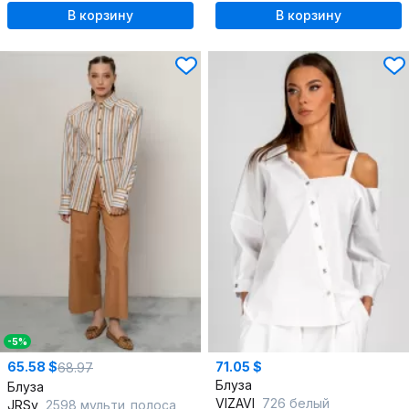
В корзину
В корзину
-5%
65.58 $
71.05 $
68.97
Блуза
Блуза
VIZAVI
726 белый
JRSy
2598 мульти_полоса