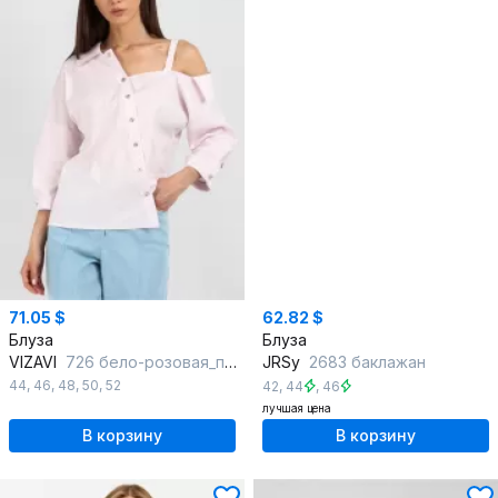
71.05 $
62.82 $
Блуза
Блуза
VIZAVI
726 бело-розовая_полоска
JRSy
2683 баклажан
44
,
46
,
48
,
50
,
52
42
,
44
,
46
лучшая цена
В корзину
В корзину