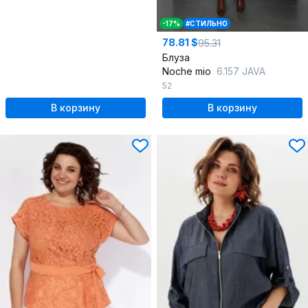
-17%
#СТИЛЬНО
78.81 $
95.31
Блуза
Noche mio
6.157 JAVA
52
В корзину
В корзину