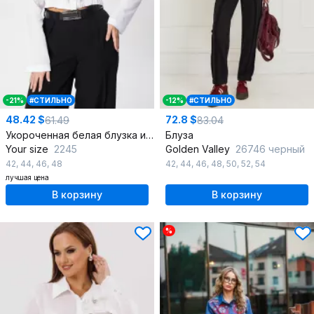
-21%
#СТИЛЬНО
-12%
#СТИЛЬНО
48.42 $
72.8 $
61.49
83.04
Укороченная белая блузка из хлопка с присборенным низом, демисезон
Блуза
Your size
2245
Golden Valley
26746 черный
42
,
44
,
46
,
48
42
,
44
,
46
,
48
,
50
,
52
,
54
лучшая цена
В корзину
В корзину
%