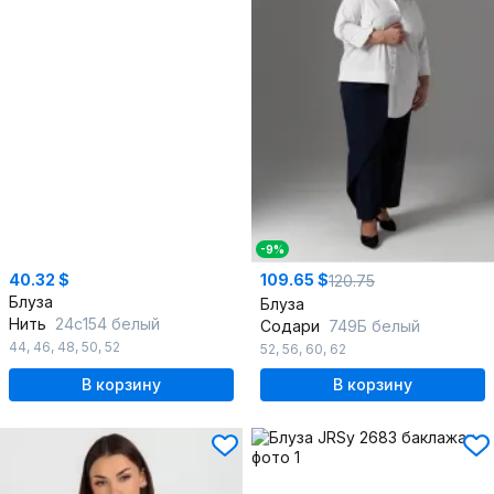
-9%
40.32 $
109.65 $
120.75
Блуза
Блуза
Нить
24с154 белый
Содари
749Б белый
44
,
46
,
48
,
50
,
52
52
,
56
,
60
,
62
В корзину
В корзину