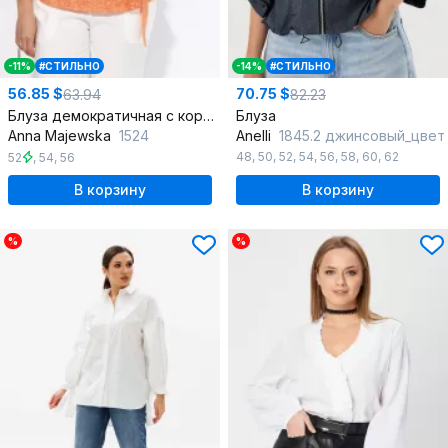
-11%
#СТИЛЬНО
-14%
#СТИЛЬНО
56.85 $
70.75 $
63.94
82.23
Блуза демократичная с короткими рукавами и завязками
Блуза
Anna Majewska
1524
Anelli
1845.2 джинсовый_цвет
48
,
50
,
52
,
54
,
56
,
58
,
60
,
62
52
,
54
,
56
В корзину
В корзину
%
%