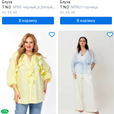
Блуза
Блуза
T.N.D
М195 черный_в_белый_горох
T.N.D
М195/1 горчица
42
,
44
,
46
42
,
44
,
46
В корзину
В корзину
-7%