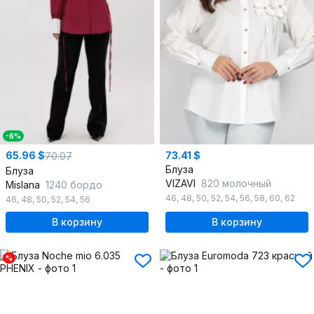
-6%
65.96 $
73.41 $
70.07
Блуза
Блуза
VIZAVI
820 молочный
Mislana
1240 бордо
46
,
48
,
50
,
52
,
54
,
56
,
58
,
60
,
62
46
,
48
,
50
,
52
,
54
,
56
В корзину
В корзину
%