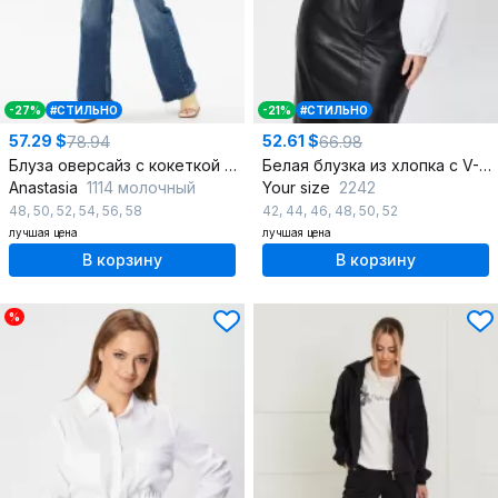
-27%
#СТИЛЬНО
-21%
#СТИЛЬНО
57.29 $
52.61 $
78.94
66.98
Блуза оверсайз с кокеткой и складками, с длинным рукавом
Белая блузка из хлопка с V-вырезом и рюшей, демисезон
Anastasia
1114 молочный
Your size
2242
48
,
50
,
52
,
54
,
56
,
58
42
,
44
,
46
,
48
,
50
,
52
лучшая цена
лучшая цена
В корзину
В корзину
%