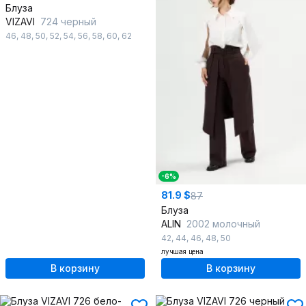
Блуза
VIZAVI
724 черный
46
,
48
,
50
,
52
,
54
,
56
,
58
,
60
,
62
-6%
81.9 $
87
Блуза
ALIN
2002 молочный
42
,
44
,
46
,
48
,
50
лучшая цена
В корзину
В корзину