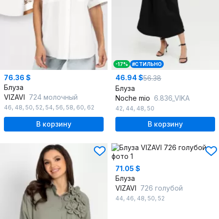
-17%
#СТИЛЬНО
76.36 $
46.94 $
56.38
Блуза
Блуза
VIZAVI
724 молочный
Noche mio
6.836_VIKA
46
,
48
,
50
,
52
,
54
,
56
,
58
,
60
,
62
42
,
44
,
48
,
50
В корзину
В корзину
71.05 $
Блуза
VIZAVI
726 голубой
44
,
46
,
48
,
50
,
52