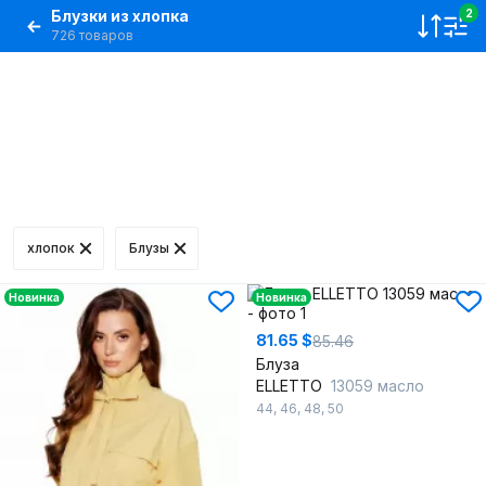
Блузки из хлопка
2
726 товаров
хлопок
Блузы
Новинка
Новинка
81.65 $
85.46
Блуза
ELLETTO
13059 масло
44
,
46
,
48
,
50