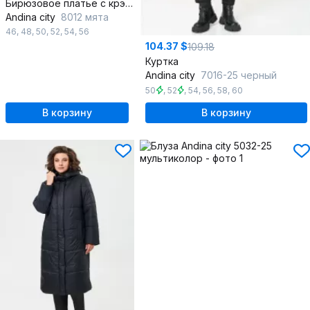
Бирюзовое платье с крэш-эффектом и открытыми плечами
Andina city
8012 мята
46
,
48
,
50
,
52
,
54
,
56
104.37 $
109.18
Куртка
Andina city
7016-25 черный
50
,
52
,
54
,
56
,
58
,
60
В корзину
В корзину