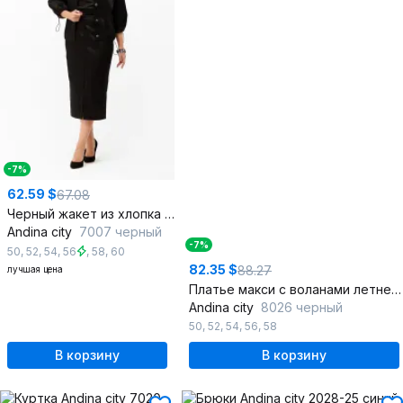
-7%
62.59 $
67.08
Черный жакет из хлопка с накладными карманами
Andina city
7007 черный
-7%
50
,
52
,
54
,
56
,
58
,
60
82.35 $
88.27
лучшая цена
Платье макси с воланами летнее на каждый день
Andina city
8026 черный
50
,
52
,
54
,
56
,
58
В корзину
В корзину