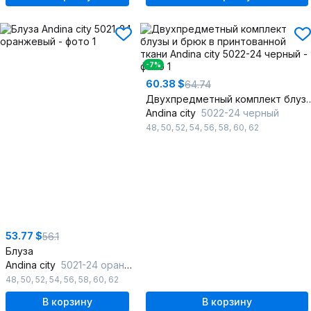
-7%
60.38 $
64.74
Двухпредметный комплект блузы и брюк
Andina city
5022-24 черный
48
,
50
,
52
,
54
,
56
,
58
,
60
,
62
53.77 $
56.1
Блуза
Andina city
5021-24 оранжевый
48
,
50
,
52
,
54
,
56
,
58
,
60
,
62
В корзину
В корзину