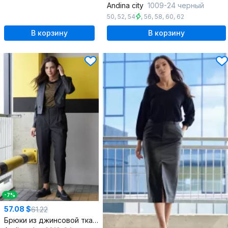
Andina city
1009-24 черный
50
,
52
,
54
,
56
,
58
,
60
,
62
В корзину
В корзину
-7%
57.08 $
61.22
Брюки из джинсовой ткани со складками и карманами