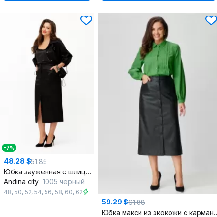
-7%
48.28 $
51.85
Юбка зауженная с шлицей и карманами
Andina city
1005 черный
48
,
50
,
52
,
54
,
56
,
58
,
60
,
62
59.29 $
61.88
Юбка макси из экокожи с карманами 