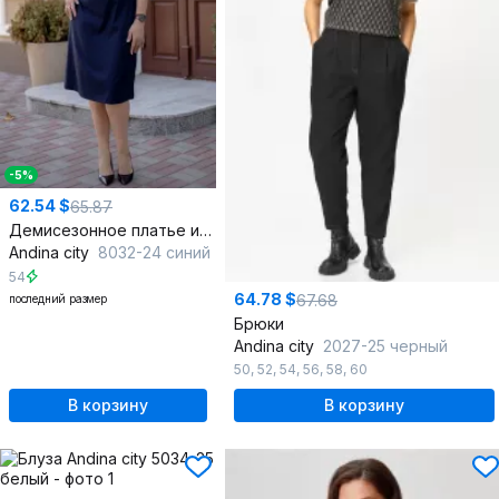
-5%
62.54 $
65.87
Демисезонное платье из плательно-костюмной ткани с декоративными элементами
Andina city
8032-24 синий
54
64.78 $
67.68
последний размер
Брюки
Andina city
2027-25 черный
50
,
52
,
54
,
56
,
58
,
60
В корзину
В корзину