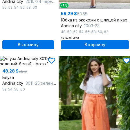
Andina city
2010-24 черный
-7%
50
,
52
,
54
,
56
,
58
,
60
59.29 $
63.55
Юбка из экокожи с шлицей и карманами на лев
Andina city
1003-23
48
,
50
,
52
,
54
,
56
,
58
,
60
,
62
лучшая цена
В корзину
В корзину
48.28 $
50.3
Блуза
Andina city
3011-25 зеленый-белый
52
,
54
,
58
,
60