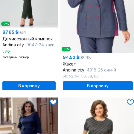
-7%
87.85 $
94.1
Демисезонный комплект блузка и брюки из текстиля
Andina city
9047-24 хаки-черный
-5%
58
94.52 $
98.98
последний размер
Жакет
Andina city
4018-25 синий
50
,
52
,
54
,
56
,
58
,
60
В корзину
В корзину