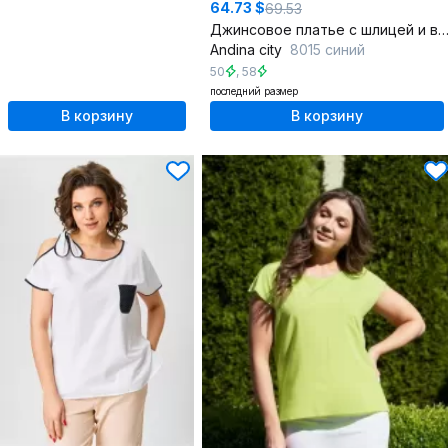
64.73 $
69.53
Джинсовое платье с шлицей и вытачками для делового 
Andina city
8015 синий
50
,
58
последний размер
В корзину
В корзину