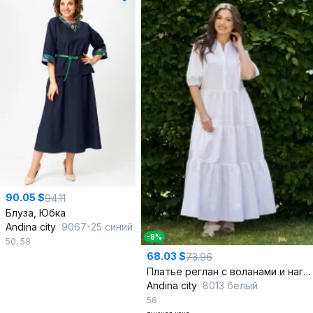
90.05 $
94.11
Блуза, Юбка
Andina city
9067-25 синий
-8%
50
,
58
68.03 $
73.96
Платье реглан с воланами и нагрудными вытачками
Andina city
8013 белый
56