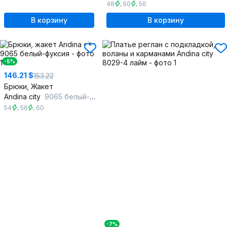
48
,
50
,
56
В корзину
В корзину
-5%
146.21 $
153.22
Брюки, Жакет
Andina city
9065 белый-фуксия
54
,
56
,
60
-7%