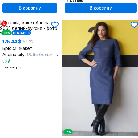
лучшая цена
В корзину
В корзину
%
-18%
ПОДАРОК
125.44 $
153.22
Брюки, Жакет
Andina city
9065 белый-фуксия
56
лучшая цена
-7%