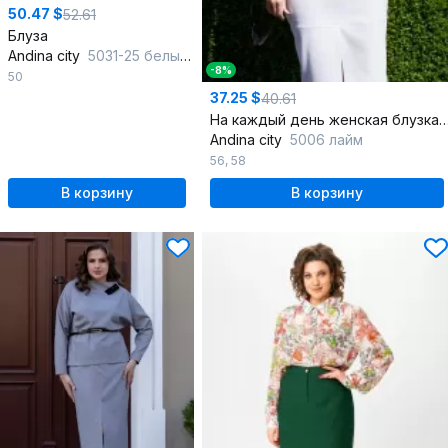
50.47 $
52.61
Блуза
Andina city
5031-25 белый-черный
-8%
50
37.25 $
40.61
На каждый день женская блузка из вискозы с откр
Andina city
5006 лайм
56
,
58
В корзину
В корзину