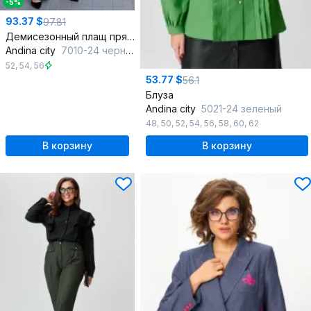
-5%
93.37 $
97.81
Демисезонный плащ прямого силуэта с поясом и пиджачным воротником
Andina city
7010-24 черный
52
,
54
,
56
53.77 $
56.1
Блуза
Andina city
5021-24 зеленый
48
,
50
,
52
,
54
,
56
,
58
,
60
,
62
В корзину
В корзину