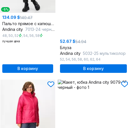
-5%
134.09 $
140.47
Пальто прямое с капюшоном из плащевой ткани
Andina city
7013-24 черный
48
,
50
,
52
,
54
,
56
,
58
52.67 $
54.94
лучшая цена
Блуза
Andina city
5032-25 мультиколор
52
,
54
,
56
,
58
,
60
,
62
,
64
В корзину
В корзину