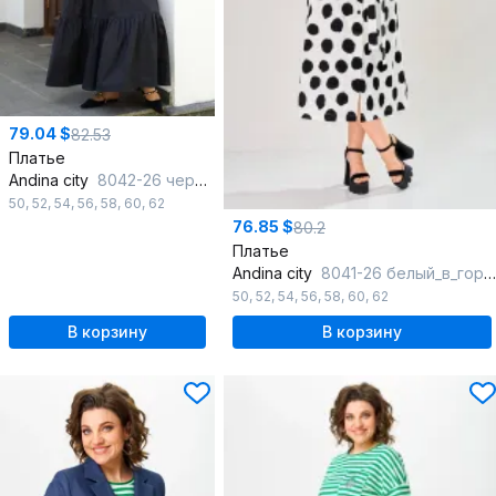
79.04 $
82.53
Платье
Andina city
8042-26 черный
50
,
52
,
54
,
56
,
58
,
60
,
62
76.85 $
80.2
Платье
Andina city
8041-26 белый_в_горох
50
,
52
,
54
,
56
,
58
,
60
,
62
В корзину
В корзину