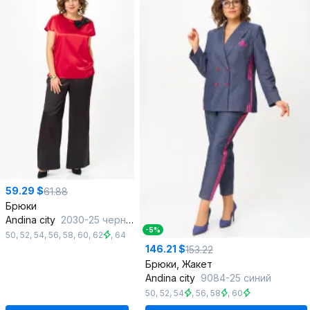
59.29 $
61.88
Брюки
Andina city
2030-25 черный
-5%
50
,
52
,
54
,
56
,
58
,
60
,
62
,
64
146.21 $
153.22
Брюки, Жакет
Andina city
9084-25 синий
50
,
52
,
54
,
56
,
58
,
60