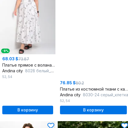
-8%
68.03 $
73.87
Платье прямое с воланами и спущенным плечом
Andina city
8028 белый_коричневые_круги
52
,
54
76.85 $
80.2
Платье из костюмной ткани с карманами и юбкой-клеш
Andina city
8030-24 серый_клетк
52
,
54
В корзину
В корзину