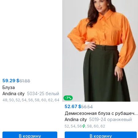
59.29 $
61.88
Блуза
Andina city
5034-25 белый
-7%
48
,
50
,
52
,
54
,
56
,
58
,
60
,
62
,
64
52.67 $
56.54
Демисезонная блуза с рубашечным воротником и застежкой
Andina city
5019-24 оранжевый
52
,
54
,
56
,
58
,
60
,
62
В корзину
В корзину