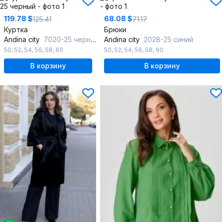
119.78 $
68.08 $
125.41
71.17
Куртка
Брюки
Andina city
7020-25 черный
Andina city
2028-25 синий
50
,
52
,
54
,
56
,
58
,
60
50
,
52
,
54
,
56
,
58
,
60
В корзину
В корзину