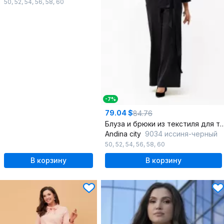
50
,
52
,
54
,
56
,
58
,
60
-7%
79.04 $
84.76
Блуза и брюки из текстиля для торжест
Andina city
9034 иссиня-черный
50
,
52
,
54
,
56
,
58
,
60
В корзину
В корзину