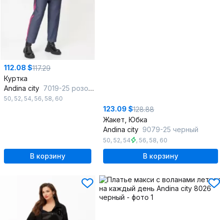
112.08 $
117.29
Куртка
Andina city
7019-25 розовый
50
,
52
,
54
,
56
,
58
,
60
123.09 $
128.88
Жакет, Юбка
Andina city
9079-25 черный
50
,
52
,
54
,
56
,
58
,
60
В корзину
В корзину