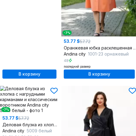
-7%
53.77 $
57.72
Оранжевая юбка расклешенная с карманами и
Andina city
1001-23 орнажевый
48
последний размер
В корзину
В корзину
-7%
53.77 $
57.72
Деловая блузка из хлопка с нагрудными карманами и классическим воротником
Andina city
5009 белый