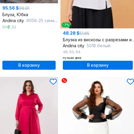
95.56 $
99.91
Блуза, Юбка
Andina city
9058-25 синий+молочный
-7%
50
,
52
48.28 $
51.85
Блузка из вискозы с разрезами и
Andina city
5018 белый
48
,
50
,
64
лучшая цена
В корзину
В корзину
%