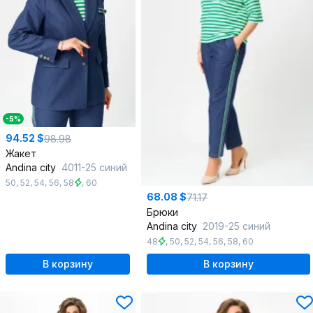
-5%
94.52 $
98.98
Жакет
Andina city
4011-25 синий
50
,
52
,
54
,
56
,
58
,
60
68.08 $
71.17
Брюки
Andina city
2019-25 синий
48
,
50
,
52
,
54
,
56
,
58
,
60
В корзину
В корзину