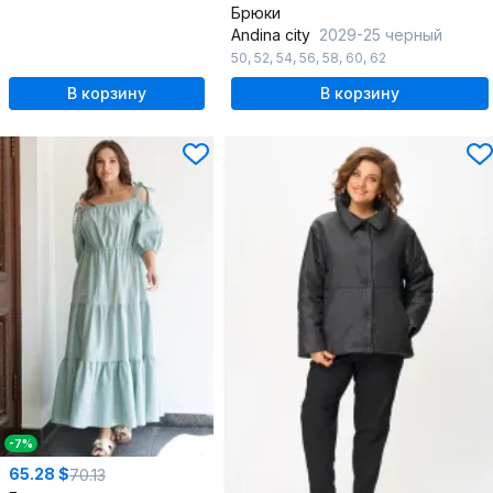
Брюки
Andina city
2029-25 черный
50
,
52
,
54
,
56
,
58
,
60
,
62
В корзину
В корзину
-7%
65.28 $
70.13