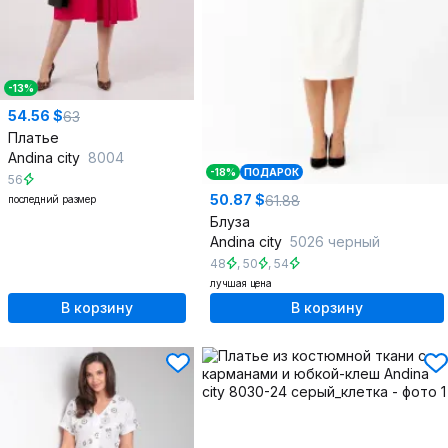
-13%
54.56 $
63
Платье
Andina city
8004
-18%
ПОДАРОК
56
50.87 $
61.88
последний размер
Блуза
Andina city
5026 черный
48
,
50
,
54
лучшая цена
В корзину
В корзину