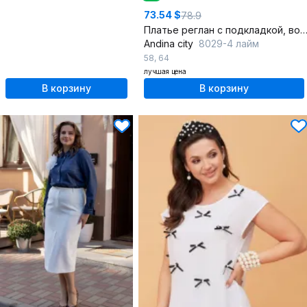
73.54 $
78.9
Платье реглан с подкладкой, воланы и карм
Andina city
8029-4 лайм
58
,
64
лучшая цена
В корзину
В корзину