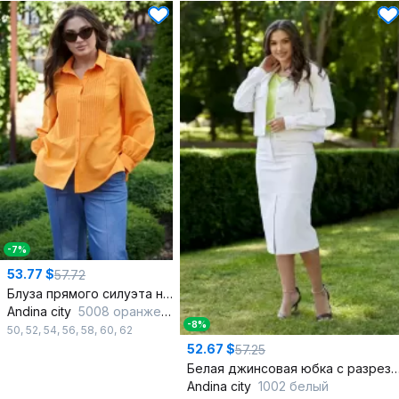
-7%
53.77 $
57.72
Блуза прямого силуэта на стойке с защипами демисезон
Andina city
5008 оранжевый
-8%
50
,
52
,
54
,
56
,
58
,
60
,
62
52.67 $
57.25
Белая джинсовая юбка с разрезом и к
Andina city
1002 белый