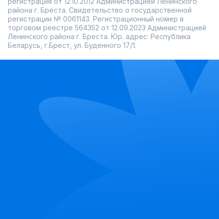
регистрация от 12.10.2012 Администрацией Ленинского
района г. Бреста. Свидетельство о государственной
регистрации № 0061143. Регистрационный номер в
торговом реестре 564352 от 12.09.2023 Администрацией
Ленинского района г. Бреста. Юр. адрес: Республика
Беларусь, г.Брест, ул. Буденного 17/1.