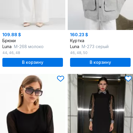
109.88 $
160.23 $
Брюки
Куртка
Luna
М-268 молоко
Luna
М-273 серый
44
,
46
,
48
46
,
48
,
50
В корзину
В корзину