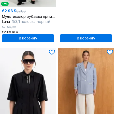
-7%
62.96 $
67.66
Мультиколор рубашка прямого силуэта с карманом
Luna
153/1 полоска-черный
52
,
54
,
56
лучшая цена
В корзину
В корзину