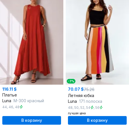
-7%
116.11 $
70.07 $
75.26
Платье
Летняя юбка
Luna
М-300 красный
Luna
171 полоска
44
,
46
,
48
48
,
50
,
52
,
54
,
56
лучшая цена
В корзину
В корзину