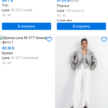
84.7 $
87.05 $
93.54
Топ
Платье
Luna
М-292 синий
Luna
133 золото
46
,
48
44
,
46
лучшая цена
В корзину
В корзину
95.18 $
Брюки
Luna
М-277 бежевый
46
,
48