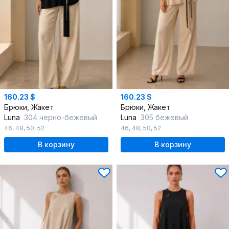
160.23 $
160.23 $
Брюки, Жакет
Брюки, Жакет
Luna
304 черно-бежевый
Luna
305 бежевый
46
,
48
,
50
,
52
46
,
48
,
50
,
52
В корзину
В корзину