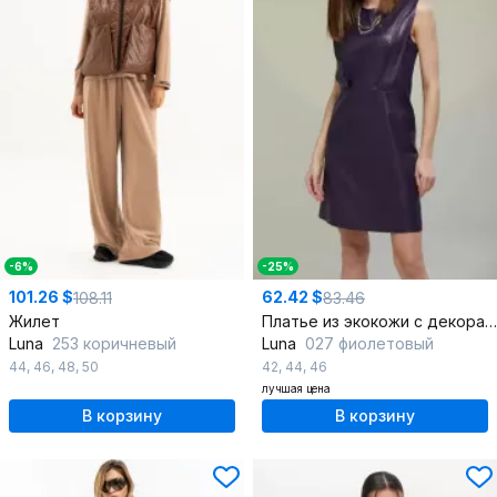
-6%
-25%
101.26 $
62.42 $
108.11
83.46
Жилет
Платье из экокожи с декоративными складками и расширением к низу
Luna
253 коричневый
Luna
027 фиолетовый
44
,
46
,
48
,
50
42
,
44
,
46
лучшая цена
В корзину
В корзину