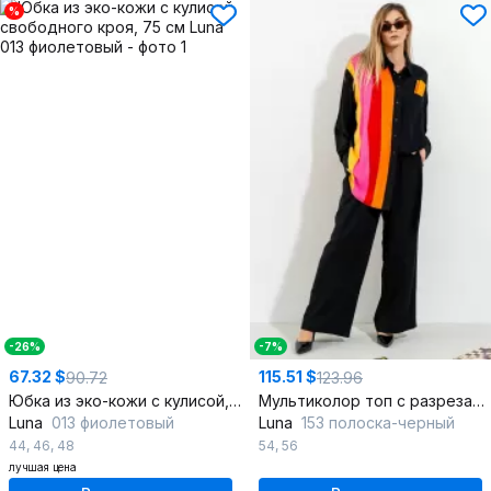
%
-26%
-7%
67.32 $
115.51 $
90.72
123.96
Юбка из эко-кожи с кулисой, свободного кроя, 75 см
Мультиколор топ с разрезами и печатным принтом
Luna
013 фиолетовый
Luna
153 полоска-черный
44
,
46
,
48
54
,
56
лучшая цена