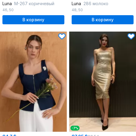
Luna
М-267 коричневый
Luna
286 молоко
46
,
50
48
,
50
В корзину
В корзину
-7%