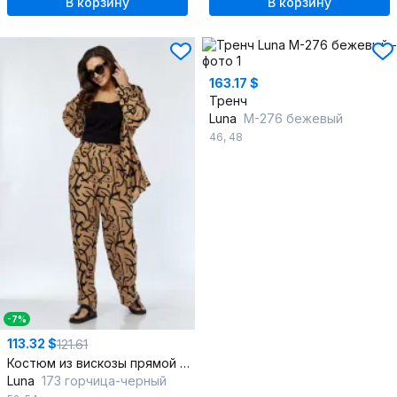
В корзину
В корзину
163.17 $
Тренч
Luna
М-276 бежевый
46
,
48
-7%
113.32 $
121.61
Костюм из вискозы прямой крой с поясами для повседневной носки
Luna
173 горчица-черный