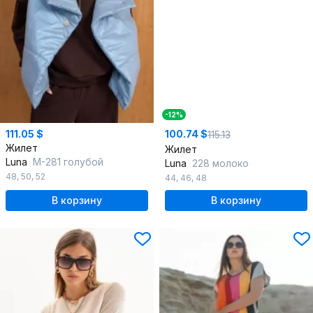
-12%
111.05 $
100.74 $
115.13
Жилет
Жилет
Luna
М-281 голубой
Luna
228 молоко
48
,
50
,
52
44
,
46
,
48
В корзину
В корзину