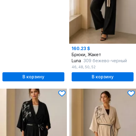
160.23 $
Брюки, Жакет
Luna
309 бежево-черный
46
,
48
,
50
,
52
В корзину
В корзину