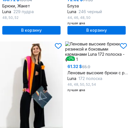
Брюки, Жакет
Блуза
Luna
229 пудра
Luna
246 черный
48
,
50
,
52
44
,
46
,
48
,
50
лучшая цена
В корзину
В корзину
-7%
61.32 $
65.9
Леновые высокие брюки с резинкой и боковыми карманами
Luna
172 полоска
46
,
48
,
50
,
52
,
54
лучшая цена