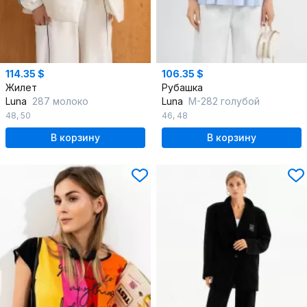
114.35 $
106.35 $
Жилет
Рубашка
Luna
287 молоко
Luna
М-282 голубой
48
,
50
46
,
48
В корзину
В корзину