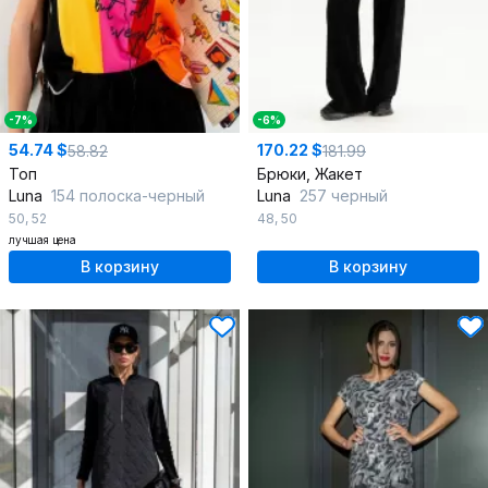
-7%
-6%
54.74 $
170.22 $
58.82
181.99
Топ
Брюки, Жакет
Luna
154 полоска-черный
Luna
257 черный
50
,
52
48
,
50
лучшая цена
В корзину
В корзину