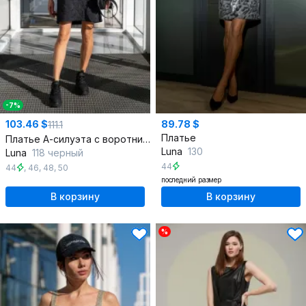
-7%
103.46 $
89.78 $
111.1
Платье
Платье А-силуэта с воротником стойкой и рукавами из кашкарсе
Luna
130
Luna
118 черный
44
44
,
46
,
48
,
50
последний размер
В корзину
В корзину
%