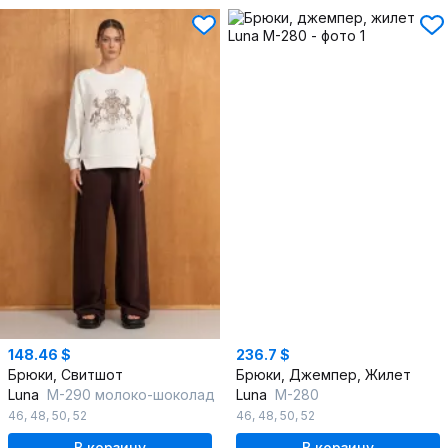
148.46 $
236.7 $
Брюки, Свитшот
Брюки, Джемпер, Жилет
Luna
М-290 молоко-шоколад
Luna
М-280
46
,
48
,
50
,
52
46
,
48
,
50
,
52
В корзину
В корзину