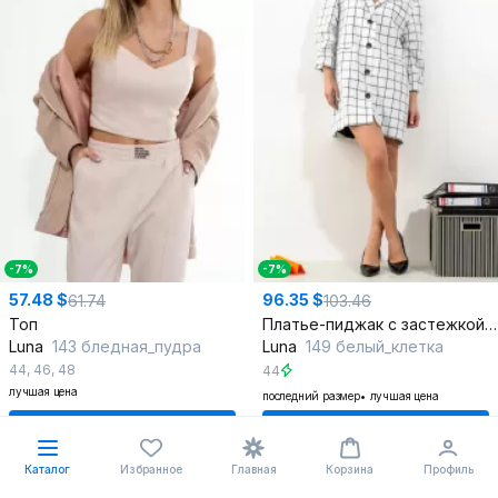
-7%
-7%
57.48 $
96.35 $
61.74
103.46
Топ
Платье-пиджак с застежкой и карманами
Luna
143 бледная_пудра
Luna
149 белый_клетка
44
,
46
,
48
44
лучшая цена
последний размер
лучшая цена
В корзину
В корзину
Каталог
Избранное
Главная
Корзина
Профиль