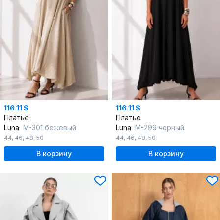
116.11 $
116.11 $
Платье
Платье
Luna
М-301 бежевый
Luna
М-299 черный
44
,
46
,
48
,
50
44
,
46
,
48
,
50
В корзину
В корзину