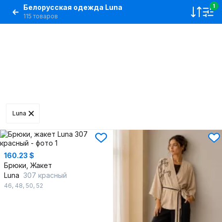
Белорусская одежда Luna
1
115 товаров
Luna
160.23 $
Брюки, Жакет
Luna
307 красный
46
,
48
,
50
,
52