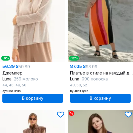
-6%
-12%
56.39 $
87.05 $
59.89
98.99
Джемпер
Платье в стиле на каждый день из вискозы с разрезом
Luna
259 молоко
Luna
090 полоска
44
,
46
,
48
,
50
48
,
50
,
52
лучшая цена
лучшая цена
В корзину
В корзину
%