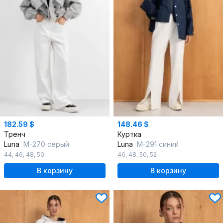
182.59 $
148.46 $
Тренч
Куртка
Luna
М-270 серый
Luna
М-291 синий
44
,
46
,
48
,
50
46
,
48
,
50
,
52
В корзину
В корзину