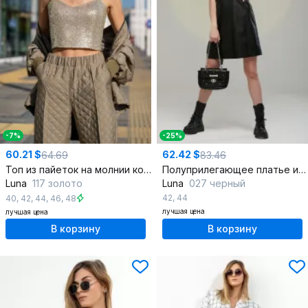
-7%
-25%
60.21 $
62.42 $
64.69
83.46
Топ из пайеток на молнии кордовое изделие актуальный стиль
Полуприлегающее платье из экокожи с декором и складками
Luna
117 золото
Luna
027 черный
42
,
44
40
,
42
,
44
,
46
,
48
лучшая цена
лучшая цена
В корзину
В корзину