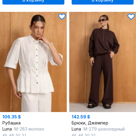
106.35 $
142.59 $
Рубашка
Брюки, Джемпер
Luna
М-283 молоко
Luna
М-279 шоколадный
46
,
48
,
50
,
52
46
,
48
,
50
,
52