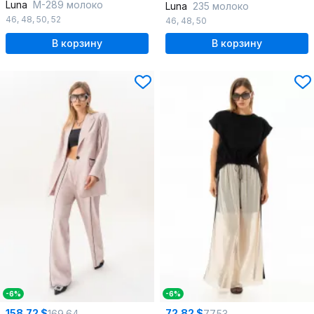
Luna
М-289 молоко
Luna
235 молоко
46
,
48
,
50
,
52
46
,
48
,
50
В корзину
В корзину
-6%
-6%
158.72 $
72.82 $
169.64
77.53