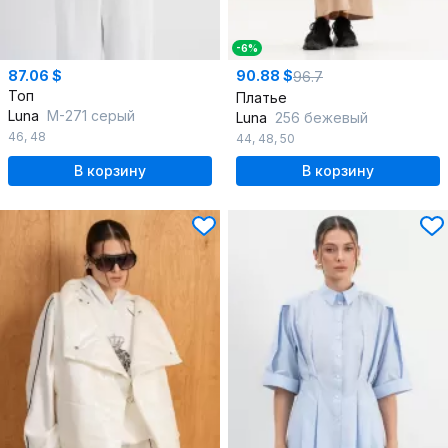
-6%
87.06 $
90.88 $
96.7
Топ
Платье
Luna
М-271 серый
Luna
256 бежевый
46
,
48
44
,
48
,
50
В корзину
В корзину