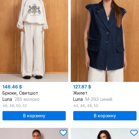
148.46 $
127.87 $
Брюки, Свитшот
Жилет
Luna
285 молоко
Luna
М-293 синий
46
,
48
,
50
,
52
44
,
46
,
48
,
50
В корзину
В корзину