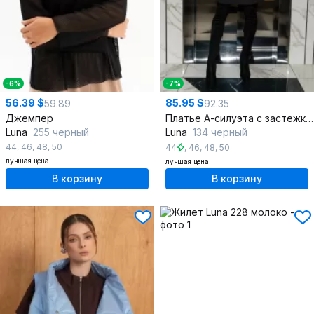
-6%
-7%
56.39 $
85.95 $
59.89
92.35
Джемпер
Платье А-силуэта с застежкой на пуговицы и органзой
Luna
255 черный
Luna
134 черный
44
,
46
,
48
,
50
44
,
46
,
48
,
50
лучшая цена
лучшая цена
В корзину
В корзину