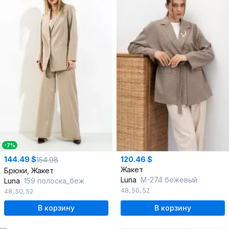
-7%
144.49 $
120.46 $
154.98
Жакет
Брюки, Жакет
Luna
М-274 бежевый
Luna
159 полоска_беж
48
,
50
,
52
48
,
50
,
52
В корзину
В корзину