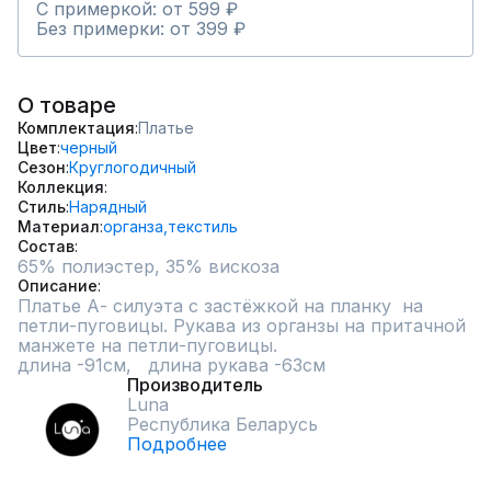
С примеркой: от 599 ₽
Без примерки: от 399 ₽
О товаре
Комплектация
Платье
Цвет
черный
Сезон
Круглогодичный
Коллекция
Стиль
Нарядный
Материал
органза,
текстиль
Состав
65% полиэстер, 35% вискоза
Описание
Платье А- силуэта с застёжкой на планку  на 
петли-пуговицы. Рукава из органзы на притачной 
манжете на петли-пуговицы.

длина -91см,   длина рукава -63см
Производитель
Luna
Республика Беларусь
Подробнее