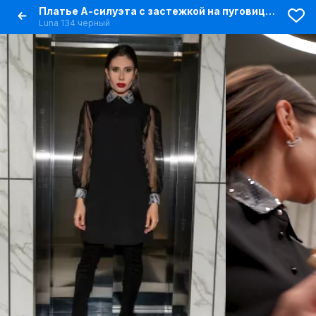
Платье А-силуэта с застежкой на пуговицы и органзой
Luna 134 черный