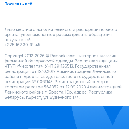
добавляют нотку небрежности. Белорусские
Показать всё
производители сделали ставку на комфорт – ткань с
небольшим стрейчем мягко обнимает ноги, не сковывая
движений, а посадка грамотно продумана для разных
типов фигур.
Что делает скинни такими универсальными?
Лицо местного исполнительного и распорядительного
Отлично смотрятся с чем угодно: от oversize-свитеров
органа, уполномоченное рассматривать обращения
до строгих рубашек.
покупателей:
Подходят для любого сезона – носите с ботильонами
осенью или кедами летом.
+375 162 30-18-45
Легко переходят из дневного образа в вечерний с
парой ярких аксессуаров.
Copyright 2012-2026 © Ramonki.com - интернет-магазин
Ассортимент в Ramonki впечатляет: большой выбор
фирменной белорусской одежды. Все права защищены.
размеров и расцветок, чтобы каждая нашла свою пару.
ЧТУП «Чиколетта», УНП 291136513. Государственная
Доставка по России приходит быстро, а примерка перед
регистрация от 12.10.2012 Администрацией Ленинского
покупкой помогает не ошибиться с выбором. Скидки и
района г. Бреста. Свидетельство о государственной
акции – приятный повод заглянуть в каталог прямо сейчас.
регистрации № 0061143. Регистрационный номер в
Джинсы-скинни – это про уверенность и стиль без лишних
торговом реестре 564352 от 12.09.2023 Администрацией
усилий, идеальная основа для гардероба на каждый день!
Ленинского района г. Бреста. Юр. адрес: Республика
Беларусь, г.Брест, ул. Буденного 17/1.