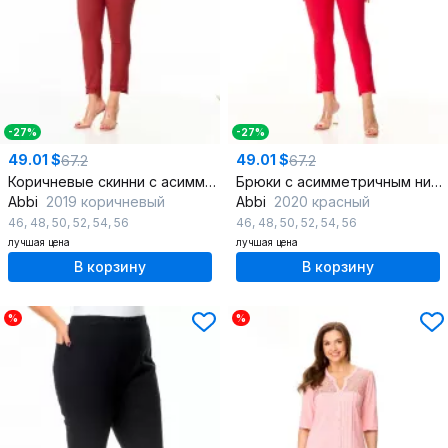
-27%
-27%
49.01 $
49.01 $
67.2
67.2
Коричневые скинни с асимметричным низом и поясом
Брюки с асимметричным низом с эластичным поясом
Abbi
2019 коричневый
Abbi
2020 красный
46
,
48
,
50
,
52
,
54
,
56
46
,
48
,
50
,
52
,
54
,
56
лучшая цена
лучшая цена
В корзину
В корзину
%
%