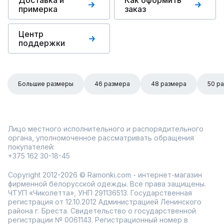
Доставка и
Как оформить
примерка
заказ
Центр
поддержки
Большие размеры
46 размера
48 размера
50 р
Лицо местного исполнительного и распорядительного
органа, уполномоченное рассматривать обращения
покупателей:
+375 162 30-18-45
Copyright 2012-2026 © Ramonki.com - интернет-магазин
фирменной белорусской одежды. Все права защищены.
ЧТУП «Чиколетта», УНП 291136513. Государственная
регистрация от 12.10.2012 Администрацией Ленинского
района г. Бреста. Свидетельство о государственной
регистрации № 0061143. Регистрационный номер в