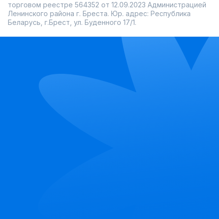
торговом реестре 564352 от 12.09.2023 Администрацией
Ленинского района г. Бреста. Юр. адрес: Республика
Беларусь, г.Брест, ул. Буденного 17/1.