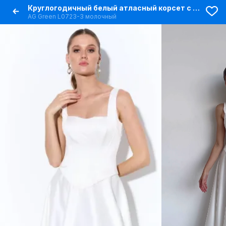
Круглогодичный белый атласный корсет с шнуровкой
AG Green L0723-3 молочный