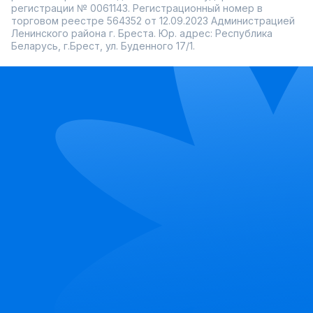
регистрации № 0061143. Регистрационный номер в
торговом реестре 564352 от 12.09.2023 Администрацией
Ленинского района г. Бреста. Юр. адрес: Республика
Беларусь, г.Брест, ул. Буденного 17/1.