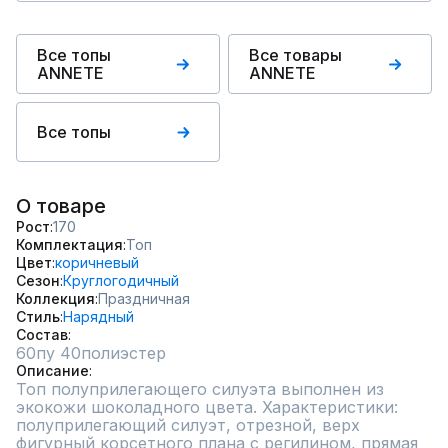
Все топы
Все товары
ANNETE
ANNETE
Все топы
О товаре
Рост
170
Комплектация
Топ
Цвет
коричневый
Сезон
Круглогодичный
Коллекция
Праздничная
Стиль
Нарядный
Состав
60пу 40полиэстер
Описание
Топ полуприлегающего силуэта выполнен из 
экокожи шоколадного цвета. Характеристики: 
полуприлегающий силуэт, отрезной, верх 
фигурный корсетного плана с регилином, прямая 