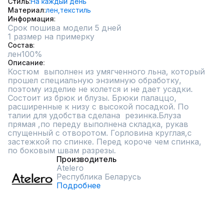
Стиль
На каждый день
Материал
лен,
текстиль
Информация
Срок пошива модели 5 дней
1 размер на примерку
Состав
лен100%
Описание
Костюм  выполнен из умягченного льна, который 
прошел специальную энзимную обработку, 
поэтому изделие не колется и не дает усадки. 
Состоит из брюк и блузы. Брюки палаццо, 
расширенные к низу с высокой посадкой. По 
талии для удобства сделана  резинка.Блуза 
прямая ,по переду выполнена складка, рукав 
спущенный с отворотом. Горловина круглая,с 
застежкой по спинке. Перед короче чем спинка, 
по боковым швам разрезы.
Производитель
Atelero
Республика Беларусь
Подробнее