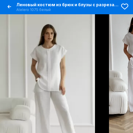
Леновый костюм из брюк и блузы с разрезами
Atelero 1075 белый