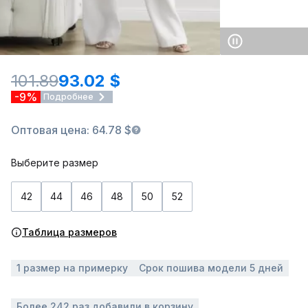
101.89
93.02 $
-9%
Подробнее
Оптовая цена: 64.78 $
Выберите размер
42
44
46
48
50
52
Таблица размеров
1 размер на примерку
Срок пошива модели 5 дней
Более 242 раз добавили в корзину