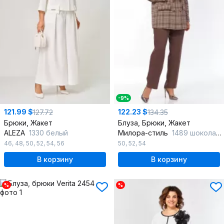
-9%
121.99 $
122.23 $
127.72
134.35
Брюки, Жакет
Блуза, Брюки, Жакет
ALEZA
1330 белый
Милора-стиль
1489 шоколад+клетка
46
,
48
,
50
,
52
,
54
,
56
50
,
52
,
54
В корзину
В корзину
%
%