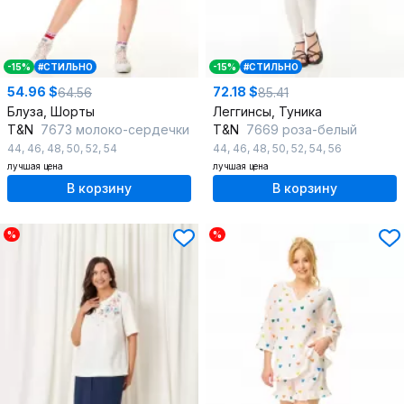
-15%
#СТИЛЬНО
-15%
#СТИЛЬНО
54.96 $
72.18 $
64.56
85.41
Блуза, Шорты
Леггинсы, Туника
T&N
7673 молоко-сердечки
T&N
7669 роза-белый
44
,
46
,
48
,
50
,
52
,
54
44
,
46
,
48
,
50
,
52
,
54
,
56
лучшая цена
лучшая цена
В корзину
В корзину
%
%