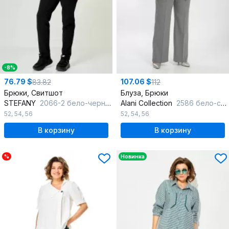
-8%
76.79 $
107.06 $
83.82
112
Брюки, Свитшот
Блуза, Брюки
STEFANY
2066-2 бело-черный
Alani Collection
2586 бело-серый
52
,
54
,
56
52
,
54
,
56
В корзину
В корзину
%
Новинка