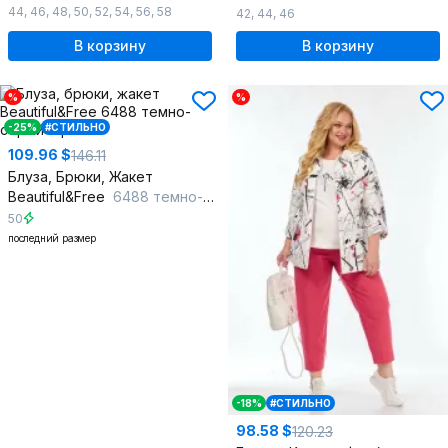
44
,
46
,
48
,
50
,
52
,
54
,
56
,
58
42
,
44
,
46
В корзину
В корзину
%
%
-25%
#СТИЛЬНО
109.96 $
146.11
Блуза, Брюки, Жакет
Beautiful&Free
6488 темно-серый
50
последний размер
-18%
#СТИЛЬНО
98.58 $
120.23