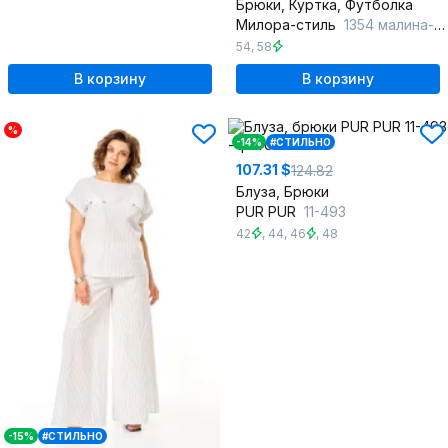
Брюки, Куртка, Футболка
Милора-стиль
1354 малина-белый
54
,
58
В корзину
В корзину
%
-14%
#СТИЛЬНО
107.31 $
124.82
Блуза, Брюки
PUR PUR
11-493
42
,
44
,
46
,
48
-15%
#СТИЛЬНО