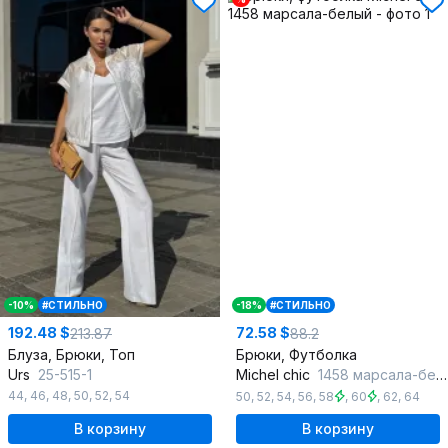
-10%
#СТИЛЬНО
-18%
#СТИЛЬНО
192.48 $
72.58 $
213.87
88.2
Блуза, Брюки, Топ
Брюки, Футболка
Urs
25-515-1
Michel chic
1458 марсала-белый
44
,
46
,
48
,
50
,
52
,
54
50
,
52
,
54
,
56
,
58
,
60
,
62
,
64
В корзину
В корзину