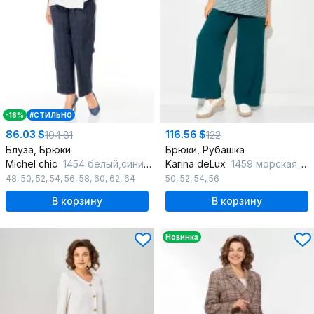
-18%
#СТИЛЬНО
86.03 $
116.56 $
104.81
122
Блуза, Брюки
Брюки, Рубашка
Michel chic
1454 белый,синий_гленчек
Karina deLux
1459 морская_волна
48
,
50
,
52
,
54
,
56
,
58
,
60
,
62
,
64
50
,
52
,
54
,
56
В корзину
В корзину
Новинка