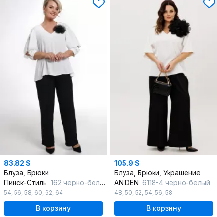
83.82 $
105.9 $
Блуза, Брюки
Блуза, Брюки, Украшение
Пинск-Стиль
162 черно-белый
ANIDEN
6118-4 черно-белый
54
,
56
,
58
,
60
,
62
,
64
48
,
50
,
52
,
54
,
56
,
58
В корзину
В корзину