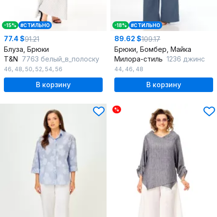
-15%
#СТИЛЬНО
-18%
#СТИЛЬНО
77.4 $
89.62 $
91.21
109.17
Блуза, Брюки
Брюки, Бомбер, Майка
T&N
7763 белый_в_полоску
Милора-стиль
1236 джинс
46
,
48
,
50
,
52
,
54
,
56
44
,
46
,
48
В корзину
В корзину
%