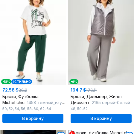
-18%
#СТИЛЬНО
-6%
72.58 $
164.7 $
88.2
176.11
Брюки, Футболка
Брюки, Джемпер, Жилет
Michel chic
1458 темный_изумруд_белый
Диомант
2165 серый-белый
50
,
52
,
54
,
56
,
58
,
60
,
62
,
64
48
,
50
,
52
В корзину
В корзину
%