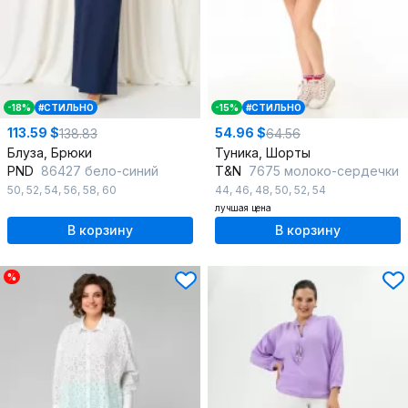
-18%
#СТИЛЬНО
-15%
#СТИЛЬНО
113.59 $
54.96 $
138.83
64.56
Блуза, Брюки
Туника, Шорты
PND
86427 бело-синий
T&N
7675 молоко-сердечки
50
,
52
,
54
,
56
,
58
,
60
44
,
46
,
48
,
50
,
52
,
54
лучшая цена
В корзину
В корзину
%