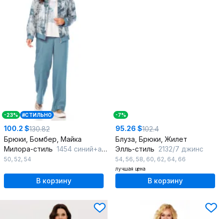
-23%
#СТИЛЬНО
-7%
100.2 $
95.26 $
130.82
102.4
Брюки, Бомбер, Майка
Блуза, Брюки, Жилет
Милора-стиль
1454 синий+абстракция
Элль-стиль
2132/7 джинс
50
,
52
,
54
54
,
56
,
58
,
60
,
62
,
64
,
66
лучшая цена
В корзину
В корзину