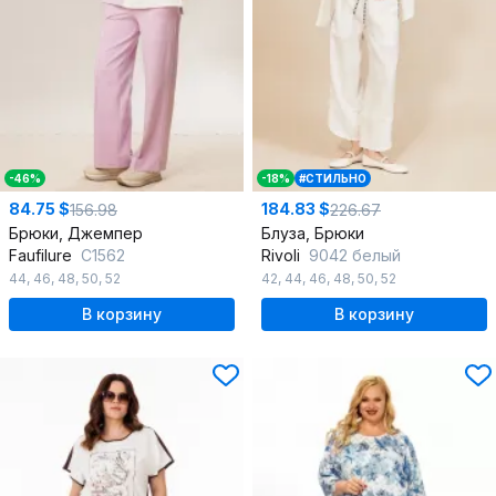
-46%
-18%
#СТИЛЬНО
84.75 $
184.83 $
156.98
226.67
Брюки, Джемпер
Блуза, Брюки
Faufilure
С1562
Rivoli
9042 белый
44
,
46
,
48
,
50
,
52
42
,
44
,
46
,
48
,
50
,
52
В корзину
В корзину