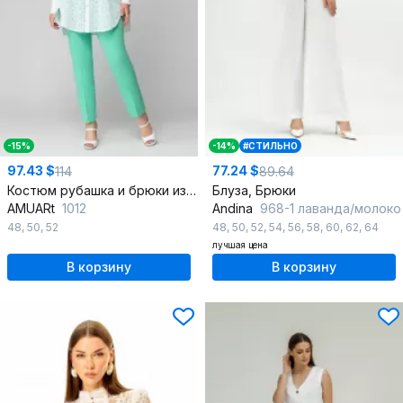
-15%
-14%
#СТИЛЬНО
97.43 $
77.24 $
114
89.64
Костюм рубашка и брюки из хлопка для повседневной носки
Блуза, Брюки
AMUARt
1012
Andina
968-1 лаванда/молоко
48
,
50
,
52
48
,
50
,
52
,
54
,
56
,
58
,
60
,
62
,
64
лучшая цена
В корзину
В корзину