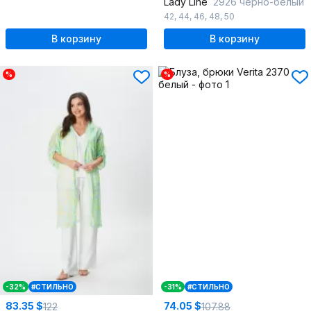
Lady Line
2926 черно-белый
42
,
44
,
46
,
48
,
50
В корзину
В корзину
%
%
-32%
#СТИЛЬНО
-31%
#СТИЛЬНО
83.35 $
74.05 $
122
107.88