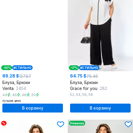
-30%
#СТИЛЬНО
-17%
#СТИЛЬНО
89.28 $
64.75 $
127.87
78.46
Блуза, Брюки
Блуза, Брюки
Verita
2454
Grace for you
282
52
,
54
,
56
,
58
44
,
46
,
48
,
50
лучшая цена
В корзину
В корзину
%
Новинка