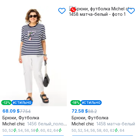
%
-12%
#СТИЛЬНО
-18%
#СТИЛЬНО
68.09 $
72.58 $
77.54
88.2
Брюки, Футболка
Брюки, Футболка
Michel chic
1456 белый_полоска
Michel chic
1458 матча-белый
50
,
52
,
54
,
56
,
58
,
60
,
62
,
64
50
,
52
,
54
,
56
,
58
,
60
,
62
,
64