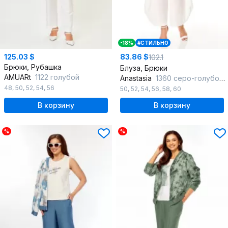
-18%
#СТИЛЬНО
125.03 $
83.86 $
102.1
Брюки, Рубашка
Блуза, Брюки
AMUARt
1122 голубой
Anastasia
1360 серо-голубой+белый
48
,
50
,
52
,
54
,
56
50
,
52
,
54
,
56
,
58
,
60
В корзину
В корзину
%
%