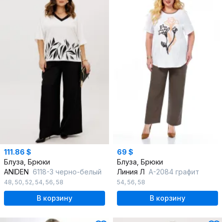
111.86 $
69 $
Блуза, Брюки
Блуза, Брюки
ANIDEN
6118-3 черно-белый
Линия Л
А-2084 графит
48
,
50
,
52
,
54
,
56
,
58
54
,
56
,
58
В корзину
В корзину