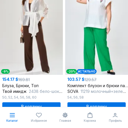
-9%
-20%
#СТИЛЬНО
154.17 $
103.57 $
169.81
129.57
Блуза, Брюки, Топ
Комплект блузон и брюки палаццо из хлопка и текстиля
Твой имидж
2438 бело-шоколадный
SOVA
11219 молочный+зеленый
50
,
52
,
54
,
56
,
58
,
60
54
,
56
,
58
В корзину
В корзину
Каталог
Избранное
Главная
Корзина
Профиль
%