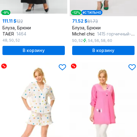
-9%
-12%
#СТИЛЬНО
111.11 $
71.52 $
122
81.73
Блуза, Брюки
Блуза, Брюки
TAiER
1464
Michel chic
1415 горчичный-белый
48
,
50
,
52
50
,
52
,
54
,
56
,
58
,
60
В корзину
В корзину
%
%