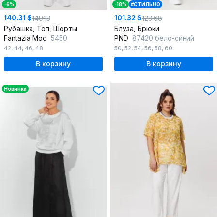
-6%
-18%
#СТИЛЬНО
140.31 $
101.32 $
149.13
123.68
Рубашка, Топ, Шорты
Блуза, Брюки
Fantazia Mod
5450
PND
87420 бело-синий
42
,
44
,
46
,
48
50
,
52
,
54
,
56
,
58
,
60
В корзину
В корзину
Новинка