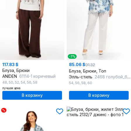
-7%
117.83 $
85.06 $
91.32
Блуза, Брюки
Блуза, Брюки, Топ
ANIDEN
61114-1 коричевый
Элль-стиль
2468 голубой_белый
48
,
50
,
52
,
54
,
56
,
58
54
,
56
,
58
,
60
лучшая цена
В корзину
В корзину
%