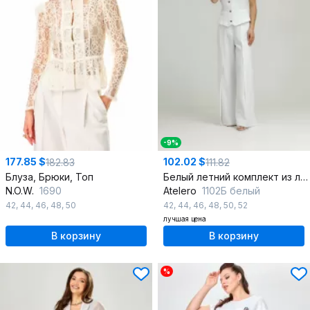
-9%
177.85 $
102.02 $
182.83
111.82
Блуза, Брюки, Топ
Белый летний комплект из льна с брюками и жилетом
N.O.W.
1690
Atelero
1102Б белый
42
,
44
,
46
,
48
,
50
42
,
44
,
46
,
48
,
50
,
52
лучшая цена
В корзину
В корзину
%