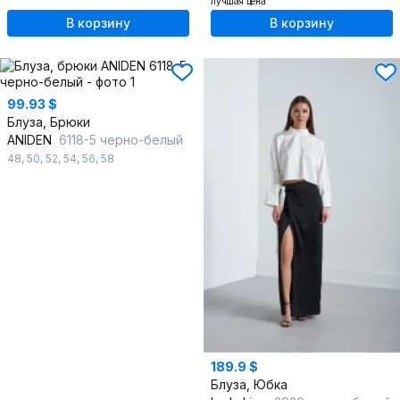
лучшая цена
В корзину
В корзину
99.93 $
Блуза, Брюки
ANIDEN
6118-5 черно-белый
48
,
50
,
52
,
54
,
56
,
58
189.9 $
Блуза, Юбка