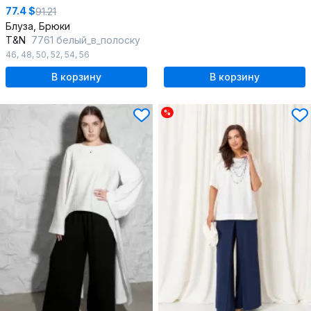
77.4 $
91.21
Блуза, Брюки
T&N
7761 белый_в_полоску
46
,
48
,
50
,
52
,
54
,
56
В корзину
В корзину
%