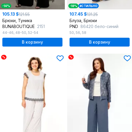
-14%
-18%
#СТИЛЬНО
105.13 $
107.45 $
121.55
131.25
Брюки, Туника
Блуза, Брюки
BUNABOUTIQUE
2151
PND
86420 бело-синий
44-46
,
48-50
,
52-54
50
,
56
,
58
В корзину
В корзину
%
%