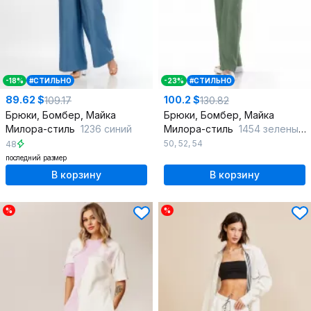
-18%
#СТИЛЬНО
-23%
#СТИЛЬНО
89.62 $
100.2 $
109.17
130.82
Брюки, Бомбер, Майка
Брюки, Бомбер, Майка
Милора-стиль
1236 синий
Милора-стиль
1454 зеленый+абстракция
50
,
52
,
54
48
последний размер
В корзину
В корзину
%
%