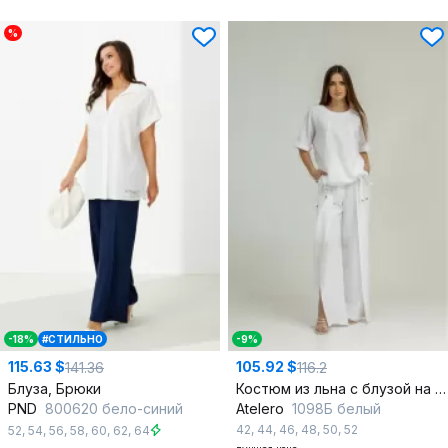
%
-18%
#СТИЛЬНО
-9%
115.63 $
105.92 $
141.36
116.2
Блуза, Брюки
Костюм из льна с блузой на пару и разрезом
PND
800620 бело-синий
Atelero
1098Б белый
42
,
44
,
46
,
48
,
50
,
52
52
,
54
,
56
,
58
,
60
,
62
,
64