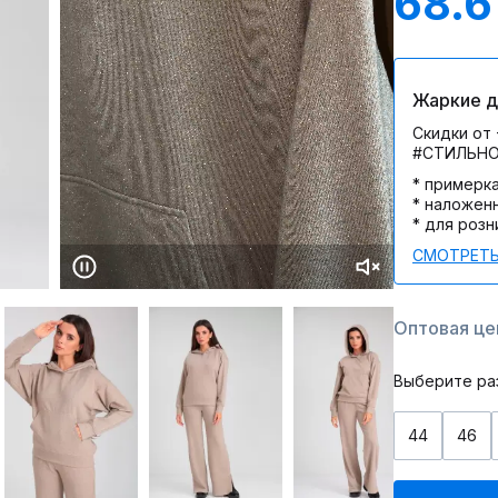
68.6
Жаркие дн
Скидки от 
#СТИЛЬН
* примерк
* наложен
* для розн
СМОТРЕТЬ
Оптовая цен
Выберите ра
44
46