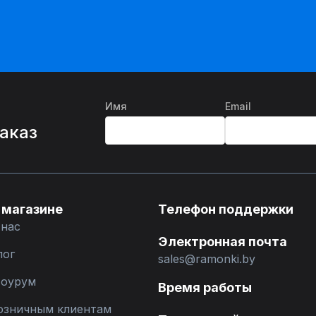
Имя
Email
%
заказ
 магазине
Телефон поддержки
 нас
Электронная почта
лог
sales@ramonki.by
оурум
Время работы
озничным клиентам