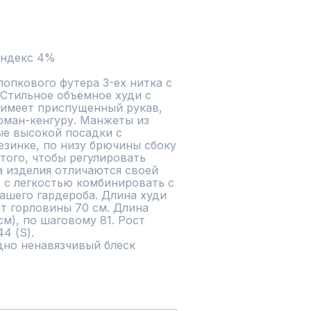
андекс 4%
пкового футера 3-ех нитка с 
Стильное объёмное худи с 
имеет приспущенный рукав, 
рман-кенгуру. Манжеты из 
е высокой посадки с 
зинке, по низу брючины сбоку 
того, чтобы регулировать 
 изделия отличаются своей 
с легкостью комбинировать с 
шего гардероба. Длина худи 
т горловины 70 см. Длина 
м), по шаговому 81. Рост 
 (S). 

но ненавязчивый блеск 