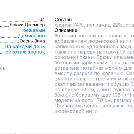
Состав
164
хлопок 74%, полиамид 22%, сп
Брюки,
Джемпер
бежевый
Описание
Демисезон
Женский костюм выполнен из хло
добавлением люрексовой нити. 
Осень-Зима
На каждый день
капюшоном, удлиненное сзади, 
трикотаж,
хлопок
также по переду настрочной ка
основной ткани. Брюки клешены
боковыми карманами, пояс на ре
сь
вставлена потайная молния для 
высоту разреза по желанию. Оба
функциональностью и их можно 
различными вещами и обувью Ва
по спинке 62 см, длина рукава о
брюк по боковому шву 108 (+-1 с
модели на фото 170 см, размер 44
Прилагаем видео, где лучше вид
люрексовой нити.