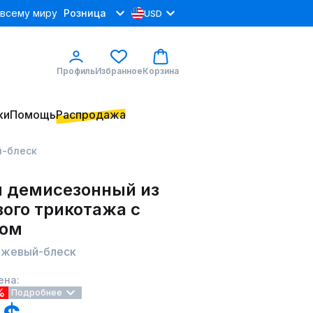
 всему миру
Розница
USD
Профиль
Избранное
Корзина
ки
Помощь
Распродажа
й-блеск
 демисезонный из
ого трикотажа с
ном
ежевый-блеск
ена:
%
Подробнее