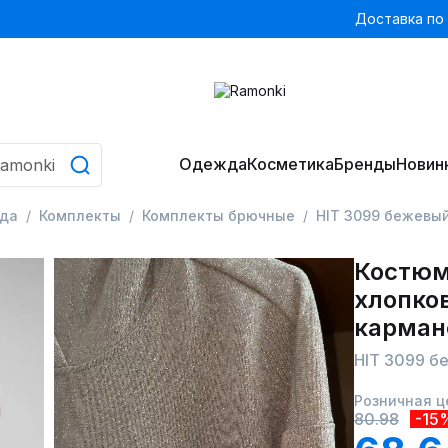
Доставка по
Одежда
Косметика
Бренды
Новин
да
Комплекты
Комплекты брючные
HIT 3099 бежевы
Костюм
хлопков
карма
HIT 3099 б
Розничная ц
80.98
-15