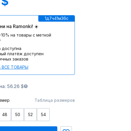
 $
1д
7ч
41м
36c
и на Ramonki! ☀️
-10% на товары с меткой
О
а доступна
ный платёж доступен
ичных заказов
 ВСЕ ТОВАРЫ
а: 56.26 $
змер
Таблица размеров
48
50
52
54