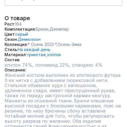
О товаре
Рост
164
Комплектация
Брюки,
Джемпер
Цвет
серый
Сезон
Демисезон
Коллекция
* Осень 2023 *,
Осень-Зима
Стиль
На каждый день
Материал
трикотаж,
хлопок
Состав
хлопок 74%, полиамид 22%, спандекс 4%
Описание
Женский костюм выполнен из хлопкового футера 
3-ех нитка с добавлением люрексовой нити. 
Стильное объёмное худи с капюшоном, 
удлиненное сзади, имеет приспущенный рукав, 
также по переду настрочной карман-кенгуру. 
Манжеты из основной ткани. Брюки клешеные 
высокой посадки с боковыми карманами, пояс на 
резинке, по низу брючины сбоку вставлена 
потайная молния для того, чтобы регулировать 
высоту разреза по желанию. Оба изделия 
отличаются своей функциональностью и их 