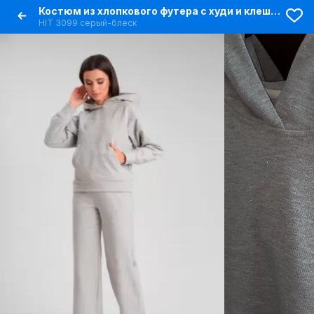
Костюм из хлопкового футера с худи и клешенными брюками
HIT 3099 серый-блеск