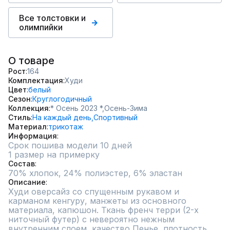
Все толстовки и
олимпийки
О товаре
Рост
164
Комплектация
Худи
Цвет
белый
Сезон
Круглогодичный
Коллекция
* Осень 2023 *,
Осень-Зима
Стиль
На каждый день,
Спортивный
Материал
трикотаж
Информация
Срок пошива модели 10 дней
1 размер на примерку
Состав
70% хлопок, 24% полиэстер, 6% эластан
Описание
Худи оверсайз со спущенным рукавом и 
карманом кенгуру, манжеты из основного 
материала, капюшон. Ткань френч терри (2-х 
ниточный футер) с невероятно нежным 
внутренним слоем, качество Пенье, плотность 