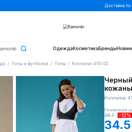
Доставка по
Одежда
Косметика
Бренды
Новин
да
Топы и футболки
Топы
Kivviwear 4151.02
Черный
кожаны
Kivviwear 4
Розничная ц
39.7
-13%
34.5