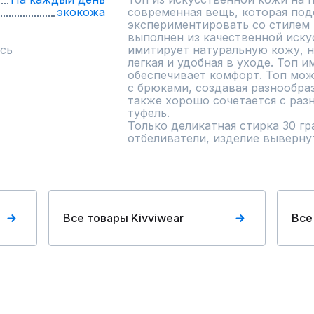
экокожа
современная вещь, которая подо
экспериментировать со стилем и
выполнен из качественной иску
сь
имитирует натуральную кожу, но
легкая и удобная в уходе. Топ и
обеспечивает комфорт. Топ можн
с брюками, создавая разнообраз
также хорошо сочетается с разн
туфель. 

Только деликатная стирка 30 гр
отбеливатели, изделие выверну
Все товары Kivviwear
Все