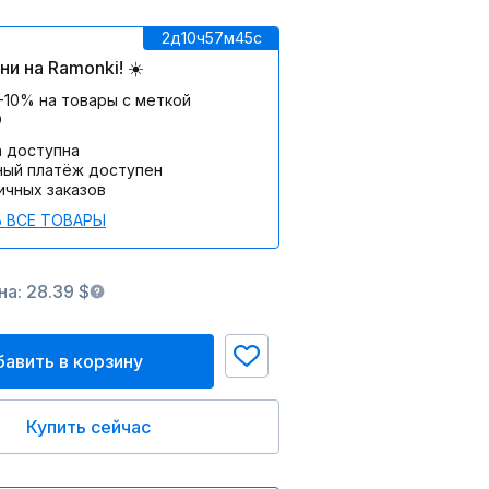
2д
10ч
57м
45c
и на Ramonki! ☀️
-10% на товары с меткой
О
а доступна
ный платёж доступен
ичных заказов
 ВСЕ ТОВАРЫ
а: 28.39 $
авить в корзину
Купить сейчас