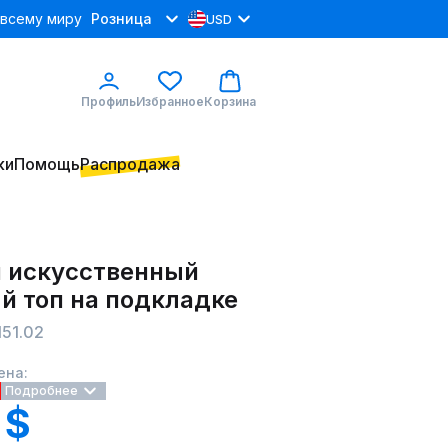
 всему миру
Розница
USD
Профиль
Избранное
Корзина
ки
Помощь
Распродажа
 искусственный
й топ на подкладке
151.02
ена:
Подробнее
 $