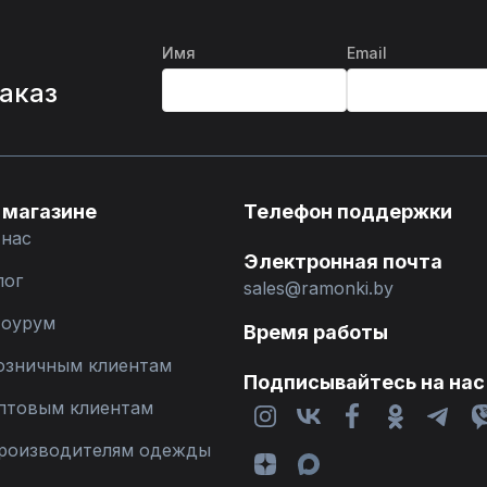
Имя
Email
%
заказ
 магазине
Телефон поддержки
 нас
Электронная почта
лог
sales@ramonki.by
оурум
Время работы
озничным клиентам
Подписывайтесь на нас
птовым клиентам
роизводителям одежды