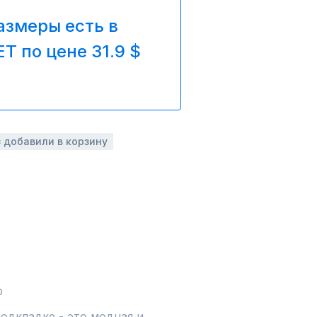
азмеры есть в
T по цене 31.9 $
з добавили в корзину
р
одкладке - это модная и 