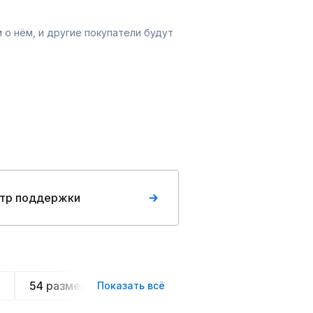
 о нём, и другие покупатели будут
тр поддержки
54 размера
Летние
Спортивные
Ове
Показать всё