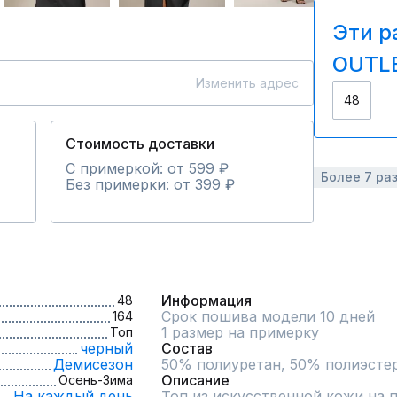
Эти р
OUTLE
Изменить адрес
48
Стоимость доставки
С примеркой: от 599 ₽
Более 7 ра
Без примерки: от 399 ₽
Информация
48
Срок пошива модели 10 дней
164
1 размер на примерку
Топ
черный
Состав
Демисезон
50% полиуретан, 50% полиэсте
Описание
Осень-Зима
На каждый день
Топ из искусственной кожи на п