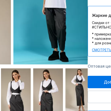
Жаркие дн
Скидки от 
#СТИЛЬН
* примерк
* наложен
* для розн
СМОТРЕТЬ
Оптовая цен
Доб