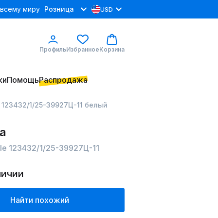
 всему миру
Розница
USD
Профиль
Избранное
Корзина
ки
Помощь
Распродажа
e 123432/1/25-39927Ц-11 белый
а
le 123432/1/25-39927Ц-11
личии
Найти похожий