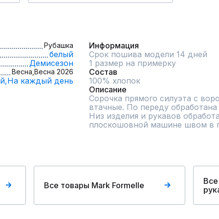
Информация
Рубашка
белый
Срок пошива модели 14 дней
Демисезон
1 размер на примерку
Состав
Весна,
Весна 2026
й,
На каждый день
100% хлопок
Описание
Сорочка прямого силуэта с воро
втачные. По переду обработана 
Низ изделия и рукавов обработа
плоскошовной машине швом в п
Все
Все товары Mark Formelle
рук