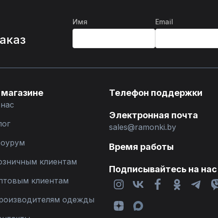
Имя
Email
%
заказ
 магазине
Телефон поддержки
 нас
Электронная почта
лог
sales@ramonki.by
оурум
Время работы
озничным клиентам
Подписывайтесь на нас
птовым клиентам
роизводителям одежды