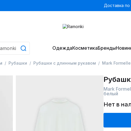
Доставка по
Одежда
Косметика
Бренды
Новин
м
Рубашки
Рубашки с длинным рукавом
Mark Formell
Рубашк
Mark Formel
белый
Нет в на