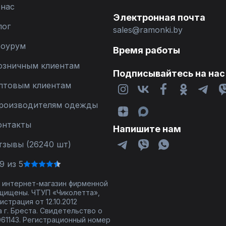
 нас
Электронная почта
лог
sales@ramonki.by
оурум
Время работы
озничным клиентам
Подписывайтесь на нас
птовым клиентам
роизводителям одежды
онтакты
Напишите нам
тзывы (26240 шт)
9 из 5
 - интернет-магазин фирменной
щищены. ЧТУП «Чиколетта»,
страция от 12.10.2012
 г. Бреста. Свидетельство о
61143. Регистрационный номер