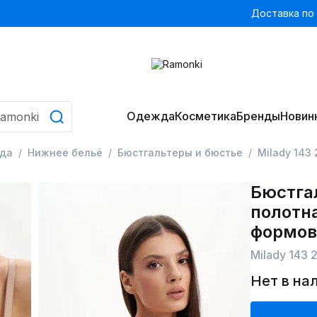
Доставка по
Одежда
Косметика
Бренды
Новин
да
Нижнее бельё
Бюстгальтеры и бюстье
Milady 143 
Бюстга
полотна
формов
Milady 143 2
Нет в на