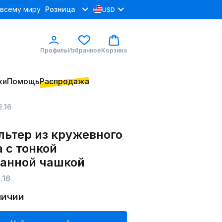
 всему миру
Розница
USD
Профиль
Избранное
Корзина
ки
Помощь
Распродажа
2.16
льтер из кружевного
 с тонкой
анной чашкой
.16
личии