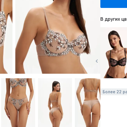
В других ц
Более 22 р