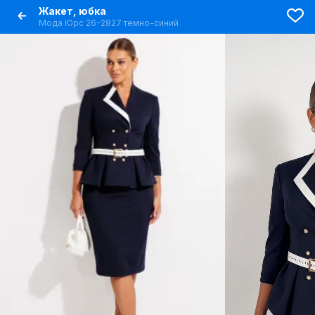
Жакет, юбка
Мода Юрс 26-2827 темно-синий