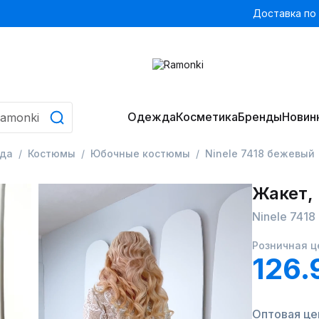
Доставка по
Одежда
Косметика
Бренды
Новин
да
Костюмы
Юбочные костюмы
Ninele 7418 бежевый
Жакет,
Ninele 741
Розничная ц
126.
Оптовая цен