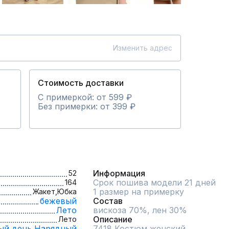
Изменить адрес
Стоимость доставки
С примеркой: от 599 ₽
Без примерки: от 399 ₽
Информация
52
Срок пошива модели 21 дней
164
1 размер на примерку
Жакет,
Юбка
бежевый
Состав
Лето
вискоза 70%, лен 30%
Описание
Лето
ый день,
Нарядный
7418 Костюм женский 
