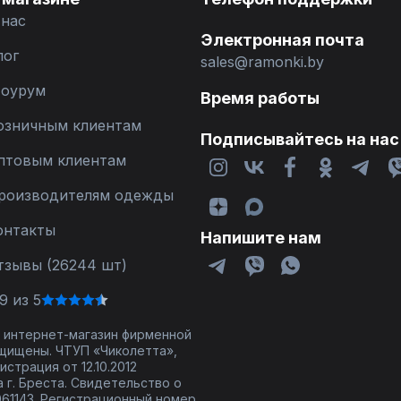
 нас
Электронная почта
лог
sales@ramonki.by
оурум
Время работы
озничным клиентам
Подписывайтесь на нас
птовым клиентам
роизводителям одежды
онтакты
Напишите нам
тзывы (26244 шт)
9 из 5
 - интернет-магазин фирменной
щищены. ЧТУП «Чиколетта»,
страция от 12.10.2012
 г. Бреста. Свидетельство о
61143. Регистрационный номер