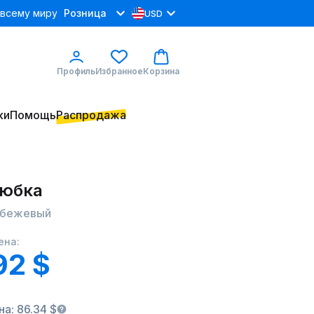
 всему миру
Розница
USD
Профиль
Избранное
Корзина
ки
Помощь
Распродажа
 юбка
8 бежевый
ена:
92 $
а: 86.34 $