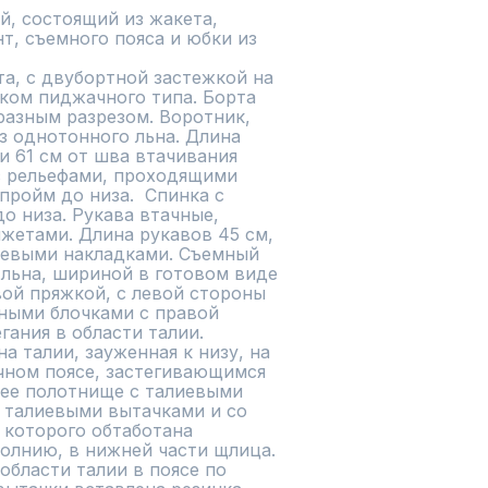
, состоящий из жакета, 
т, съемного пояса и юбки из 
а, с двубортной застежкой на 
иком пиджачного типа. Борта 
разным разрезом. Воротник, 
 однотонного льна. Длина 
 61 см от шва втачивания 
с рельефами, проходящими 
пройм до низа.  Спинка с 
 низа. Рукава втачные, 
етами. Длина рукавов 45 см, 
чевыми накладками. Съемный 
льна, шириной в готовом виде 
вой пряжкой, с левой стороны 
ными блочками с правой 
ания в области талии.

а талии, зауженная к низу, на 
чном поясе, застегивающимся 
нее полотнище с талиевыми 
 талиевыми вытачками и со 
которого обтаботана 
лнию, в нижней части щлица.  
области талии в поясе по 