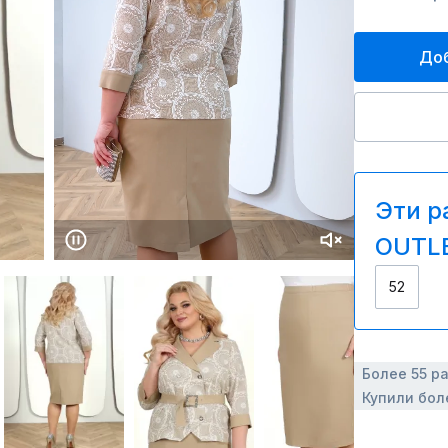
Доб
Эти р
OUTLE
52
Более 55 р
Купили бол