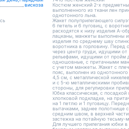
вискоза
Костюм женский 2-х предметный
выполненного из ткани лен прин
однотонного льна.

сь
Жакет полуприлегающего силуэт
6 петель и 6 пуговиц, с воротн
расходятся к низу изделия А-об
лацканы, манжеты выполнены из
изделия по среднему шву спинки
воротника в горловину. Перед 
через центр груди, идущими от 
рельефами, идущими от пройм до
одношовные, с притачными манж
с учетом манжеты. Жакет с пле
пояс, выполнен из однотонного 
4,5 см, с металлической никеле
и с 5-ю металлическими пробив
стороны, для регулировки прилег
Юбка классическая, с посадкой н
хлопковой подкладке, на прита
на 1 петлю и 1 пуговицу. Перед
вытачками, заднее полотнище с
средним швом, в верхней части 
застежка на потайную тесьму-мо
Для лучшего прилегания юбки в 