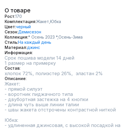
О товаре
Рост
170
Комплектация
Жакет,
Юбка
Цвет
черный
Сезон
Демисезон
Коллекция
* Осень 2023 *,
Осень-Зима
Стиль
На каждый день
Материал
джинс
Информация
Срок пошива модели 14 дней
1 размер на примерку
Состав
хлопок 72%, полиэстер 26%,  эластан 2%
Описание
Жакет:

- прямой силуэт

- воротник пиджачного типа

- двубортная застежка на 4 кнопки

- длина чуть выше линии талии

- швы жакета отстрочены контрастной ниткой

Юбка: 

- удлиненная джинсовая, с высокой посадкой на 