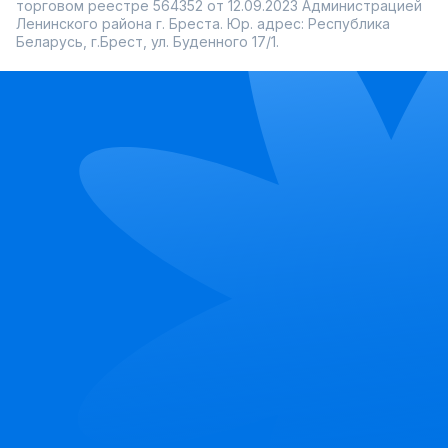
торговом реестре 564352 от 12.09.2023 Администрацией
Ленинского района г. Бреста. Юр. адрес: Республика
Беларусь, г.Брест, ул. Буденного 17/1.