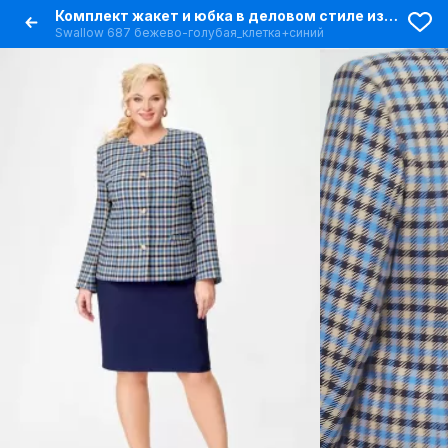
Комплект жакет и юбка в деловом стиле из текстиля
Swallow 687 бежево-голубая_клетка+синий