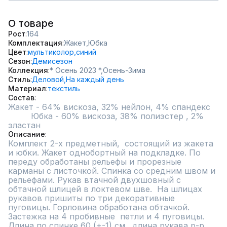
О товаре
Рост
164
Комплектация
Жакет,
Юбка
Цвет
мультиколор,
синий
Сезон
Демисезон
Коллекция
* Осень 2023 *,
Осень-Зима
Стиль
Деловой,
На каждый день
Материал
текстиль
Состав
Жакет - 64% вискоза, 32% нейлон, 4% спандекс

         Юбка - 60% вискоза, 38% полиэстер , 2% 
эластан
Описание
Комплект 2-х предметный,  состоящий из жакета  
и юбки. Жакет однобортный на подкладке. По 
переду обработаны рельефы и прорезные 
карманы с листочкой. Спинка со средним швом и 
рельефами. Рукав втачной двухшовный с 
обтачной шлицей в локтевом шве.  На шлицах 
рукавов пришиты по три декоративные 
пуговицы. Горловина обработана обтачкой. 
Застежка на 4 пробивные  петли и 4 пуговицы. 
Длина по спинке 60 (+-1) см., длина рукава р-р 