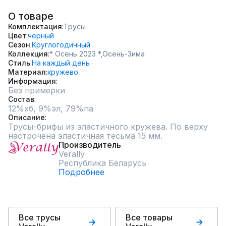
О товаре
Комплектация
Трусы
Цвет
черный
Сезон
Круглогодичный
Коллекция
* Осень 2023 *,
Осень-Зима
Стиль
На каждый день
Материал
кружево
Информация
Без примерки
Состав
12%хб, 9%эл, 79%па
Описание
Трусы-брифы из эластичного кружева. По верху 
настрочена эластичная тесьма 15 мм.
Производитель
Verally
Республика Беларусь
Подробнее
Все трусы
Все товары