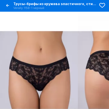
Трусы-брифы из кружева эластичного, стильные
Verally 1158-1 черный