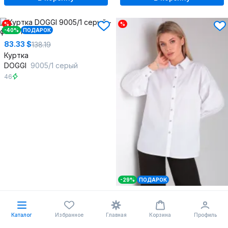
%
%
-40%
ПОДАРОК
83.33 $
138.19
Куртка
DOGGI
9005/1 серый
46
-29%
ПОДАРОК
44.74 $
63.31
Рубашка
DOGGI
0178 белый
Каталог
Избранное
Главная
Корзина
Профиль
42