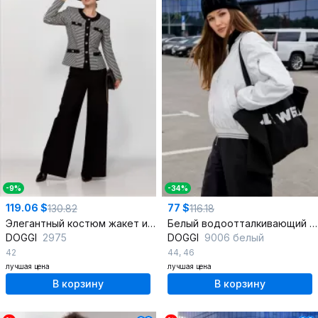
-9%
-34%
119.06 $
77 $
130.82
116.18
Элегантный костюм жакет и брюки в стиле Chanel
Белый водоотталкивающий бомбер с капюшоном и карманами
DOGGI
2975
DOGGI
9006 белый
42
44
,
46
лучшая цена
лучшая цена
В корзину
В корзину