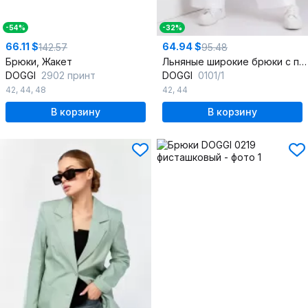
-54%
-32%
66.11 $
64.94 $
142.57
95.48
Брюки, Жакет
Льняные широкие брюки с просветами и шлевками
DOGGI
2902 принт
DOGGI
0101/1
42
,
44
,
48
42
,
44
В корзину
В корзину