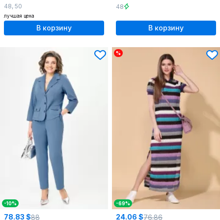
48
,
50
48
лучшая цена
В корзину
В корзину
%
-10%
-69%
78.83 $
24.06 $
88
76.86