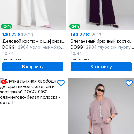
-24%
-24%
140.22 $
140.22 $
185.33
185.33
Деловой костюм с шифоновой блузкой и имитацией запаха
Элегантный брючный костюм с шифоновой блузкой и спинкой с цепочками
DOGGI
2904 молочный+барби
DOGGI
2904 глубокий_пурпурный
42
,
44
42
,
44
лучшая цена
лучшая цена
В корзину
В корзину
%