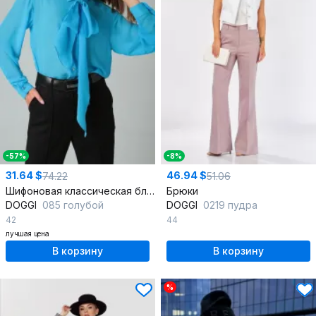
-57%
-8%
31.64 $
46.94 $
74.22
51.06
Шифоновая классическая блузка с воротником и длинным рукавом
Брюки
DOGGI
085 голубой
DOGGI
0219 пудра
42
44
лучшая цена
В корзину
В корзину
%