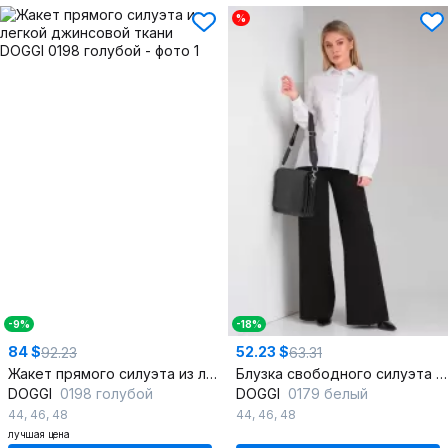
%
-9%
-18%
84 $
52.23 $
92.23
63.31
Жакет прямого силуэта из легкой джинсовой ткани
Блузка свободного силуэта с асимметричным запахом
DOGGI
0198 голубой
DOGGI
0179 белый
44
,
46
,
48
44
,
46
,
48
лучшая цена