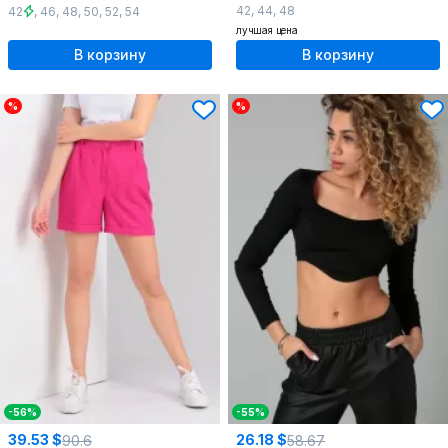
42
,
44
,
48
42
,
46
,
48
,
50
,
52
,
54
лучшая цена
В корзину
В корзину
%
%
-56%
-55%
39.53 $
26.18 $
90.6
58.67