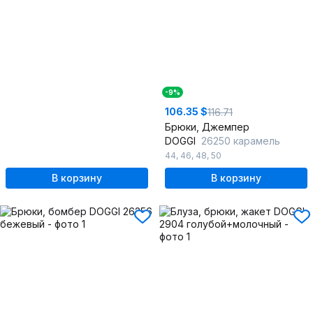
-9%
106.35 $
116.71
Брюки, Джемпер
DOGGI
26250 карамель
44
,
46
,
48
,
50
В корзину
В корзину