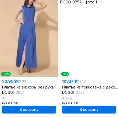
-55%
-9%
36.99 $
103.17 $
82.22
113.17
Платье из вискозы без рукавов с кокеткой и складками
Платье из трикотажа с декоративными пуговицами
DOGGI
3651
DOGGI
3757
42
42
,
46
лучшая цена
лучшая цена
В корзину
В корзину