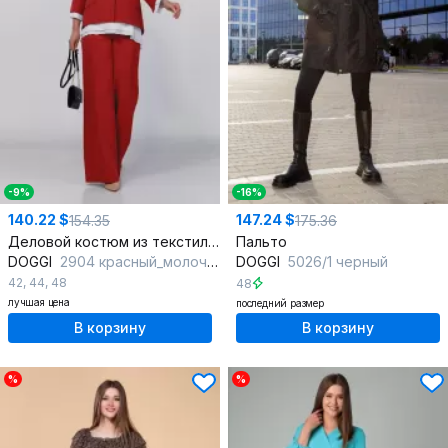
-9%
-16%
140.22 $
147.24 $
154.35
175.36
Деловой костюм из текстиля, жакет, брюки и шифоновая блуза
Пальто
DOGGI
2904 красный_молочный
DOGGI
5026/1 черный
42
,
44
,
48
48
лучшая цена
последний размер
В корзину
В корзину
%
%