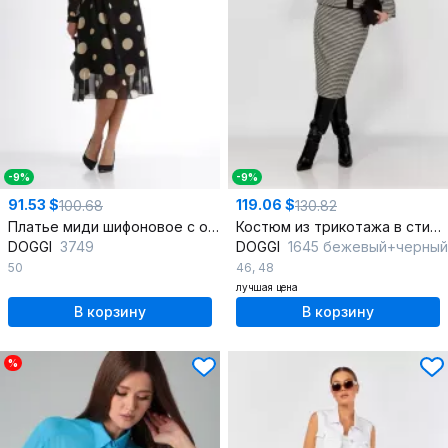
-9%
-9%
91.53 $
119.06 $
100.68
130.82
Платье миди шифоновое с отрезным кроем и поясом
Костюм из трикотажа в стиле CHANEL с юбкой и жакетом
DOGGI
3749
DOGGI
1645 бежевый+черный
50
46
,
48
лучшая цена
В корзину
В корзину
%