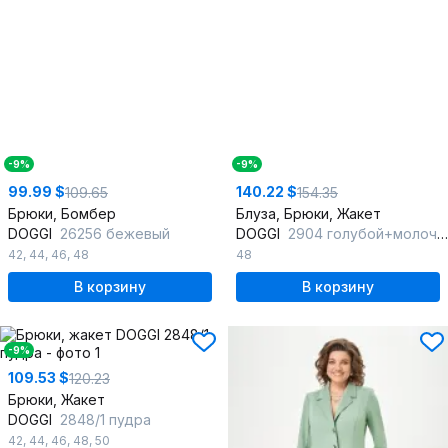
-9%
-9%
99.99 $
140.22 $
109.65
154.35
Брюки, Бомбер
Блуза, Брюки, Жакет
DOGGI
26256 бежевый
DOGGI
2904 голубой+молочный
42
,
44
,
46
,
48
48
В корзину
В корзину
-9%
109.53 $
120.23
Брюки, Жакет
DOGGI
2848/1 пудра
42
,
44
,
46
,
48
,
50