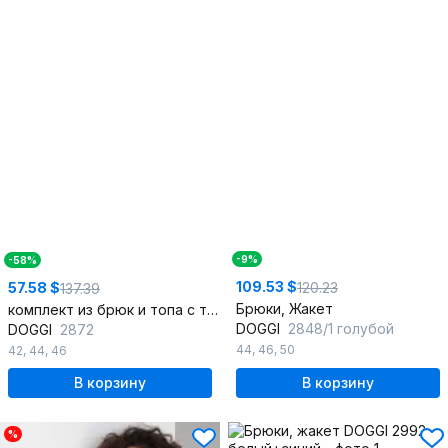
-9%
-58%
109.53 $
120.23
57.58 $
137.39
Брюки, Жакет
комплект из брюк и топа с тройной отделкой
DOGGI
2848/1 голубой
DOGGI
2872
44
,
46
,
50
42
,
44
,
46
В корзину
В корзину
%