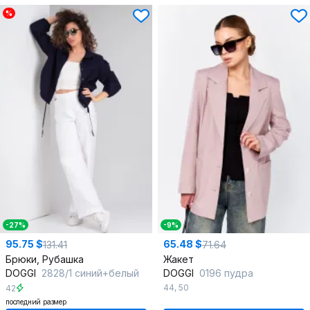
%
-27%
-9%
95.75 $
65.48 $
131.41
71.64
Брюки, Рубашка
Жакет
DOGGI
2828/1 синий+белый
DOGGI
0196 пудра
44
,
50
42
последний размер