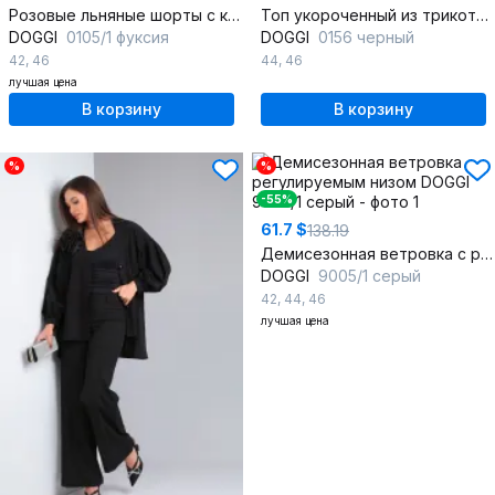
Розовые льняные шорты с карманами на каждый день
Топ укороченный из трикотажа на каждый день
DOGGI
0105/1 фуксия
DOGGI
0156 черный
42
,
46
44
,
46
лучшая цена
В корзину
В корзину
%
%
-55%
61.7 $
138.19
Демисезонная ветровка с регулируемым низом
DOGGI
9005/1 серый
42
,
44
,
46
лучшая цена