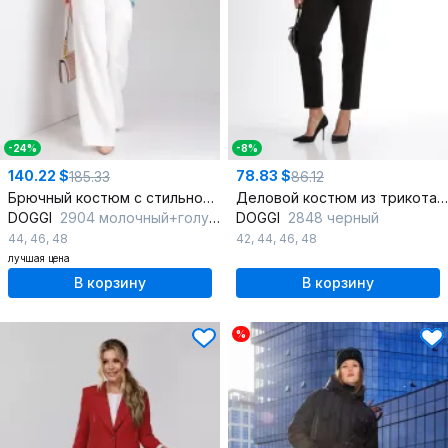
-24%
-8%
140.22 $
78.83 $
185.33
86.12
Брючный костюм с стильной спинкой и шифоновой блузкой
Деловой костюм из трикотажа с брюками и жакетом
DOGGI
2904 молочный+голубой
DOGGI
2848 черный
44
,
46
,
48
42
,
44
,
46
,
48
лучшая цена
В корзину
В корзину
%