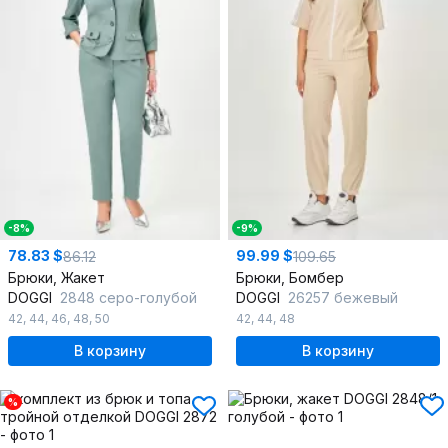
-8%
-9%
78.83 $
99.99 $
86.12
109.65
Брюки, Жакет
Брюки, Бомбер
DOGGI
2848 серо-голубой
DOGGI
26257 бежевый
42
,
44
,
46
,
48
,
50
42
,
44
,
48
В корзину
В корзину
%