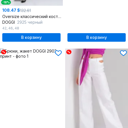
-18%
108.47 $
132.61
Oversize классический костюм блуза с объемными рукавами
DOGGI
2925 черный
42
,
46
,
48
В корзину
В корзину
%
%