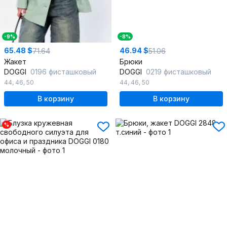
-9%
-8%
65.48 $
46.94 $
71.64
51.06
Жакет
Брюки
DOGGI
0196 фисташковый
DOGGI
0219 фисташковый
44
,
46
,
50
44
,
46
,
50
В корзину
В корзину
%