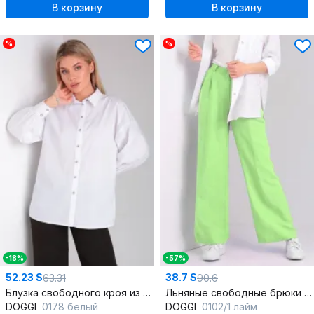
В корзину
В корзину
%
%
-18%
-57%
52.23 $
38.7 $
63.31
90.6
Блузка свободного кроя из хлопка с воротником стойкой
Льняные свободные брюки «Палаццо» с карманами
DOGGI
0178 белый
DOGGI
0102/1 лайм