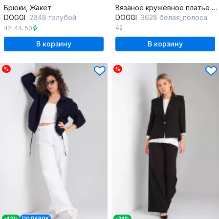
Брюки, Жакет
Вязаное кружевное платье с капюшоном и разрезами
DOGGI
2848 голубой
DOGGI
3628 белая_полоса
42
42
,
44
,
50
В корзину
В корзину
%
%
-42%
ПОДАРОК
-24%