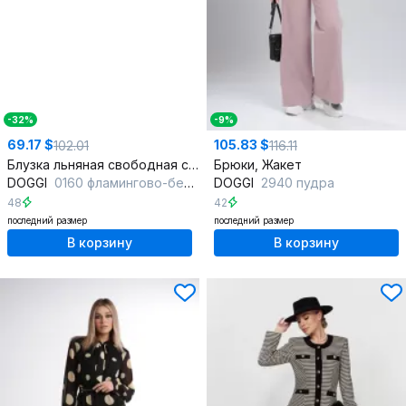
-32%
-9%
69.17 $
105.83 $
102.01
116.11
Блузка льняная свободная с декоративной складкой и застежкой
Брюки, Жакет
DOGGI
0160 фламингово-белая полоска
DOGGI
2940 пудра
48
42
последний размер
последний размер
В корзину
В корзину