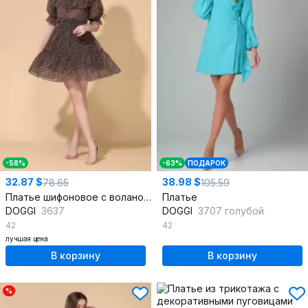
-58%
-63%
ПОДАРОК
32.87 $
38.98 $
78.65
105.59
Платье шифоновое с воланом и драпировкой по талии
Платье
DOGGI
3637
DOGGI
3707 голубой
42
42
лучшая цена
В корзину
В корзину
%