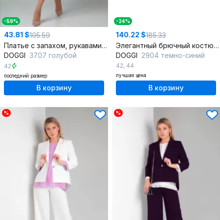
-59%
-24%
43.81 $
140.22 $
105.59
185.33
Платье с запахом, рукавами-фонариками, из текстиля
Элегантный брючный костюм с шифоновой блузкой и оригинальной спинкой
DOGGI
3707 голубой
DOGGI
2904 темно-синий
42
,
44
42
лучшая цена
последний размер
В корзину
В корзину
%
%