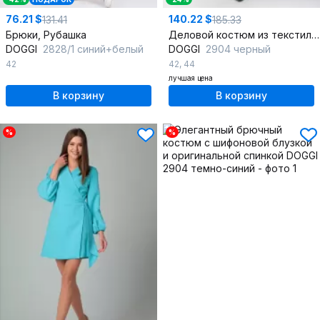
76.21 $
140.22 $
131.41
185.33
Брюки, Рубашка
Деловой костюм из текстиля с шифоновой блузкой и эффектной спинкой
DOGGI
2828/1 синий+белый
DOGGI
2904 черный
42
42
,
44
лучшая цена
В корзину
В корзину
%
%