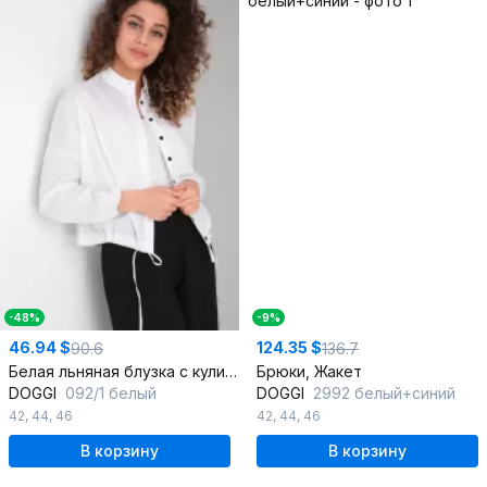
-48%
-9%
46.94 $
124.35 $
90.6
136.7
Белая льняная блузка с кулиской и сборками
Брюки, Жакет
DOGGI
092/1 белый
DOGGI
2992 белый+синий
42
,
44
,
46
42
,
44
,
46
В корзину
В корзину