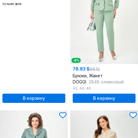
лучшая цена
-8%
78.83 $
86.12
Брюки, Жакет
DOGGI
2848 оливковый
42
,
44
,
46
В корзину
В корзину