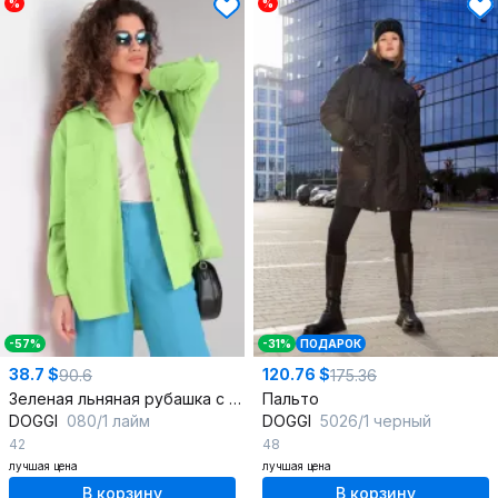
%
%
-57%
-31%
ПОДАРОК
38.7 $
120.76 $
90.6
175.36
Зеленая льняная рубашка с накладными карманами
Пальто
DOGGI
080/1 лайм
DOGGI
5026/1 черный
42
48
лучшая цена
лучшая цена
В корзину
В корзину