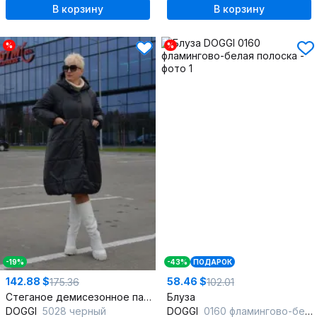
В корзину
В корзину
%
%
-19%
-43%
ПОДАРОК
142.88 $
58.46 $
175.36
102.01
Стеганое демисезонное пальто свободного кроя
Блуза
DOGGI
5028 черный
DOGGI
0160 фламингово-белая полоска