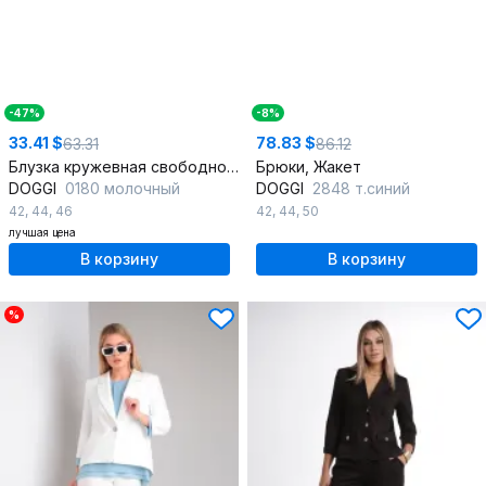
-47%
-8%
33.41 $
78.83 $
63.31
86.12
Блузка кружевная свободного силуэта для офиса и праздника
Брюки, Жакет
DOGGI
0180 молочный
DOGGI
2848 т.синий
42
,
44
,
46
42
,
44
,
50
лучшая цена
В корзину
В корзину
%