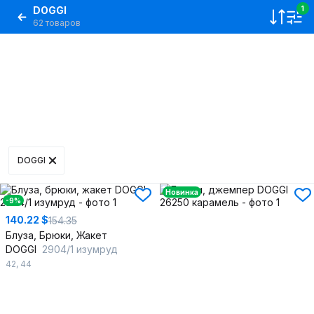
DOGGI
1
62 товаров
DOGGI
Новинка
-9%
140.22 $
154.35
Блуза, Брюки, Жакет
DOGGI
2904/1 изумруд
42
,
44