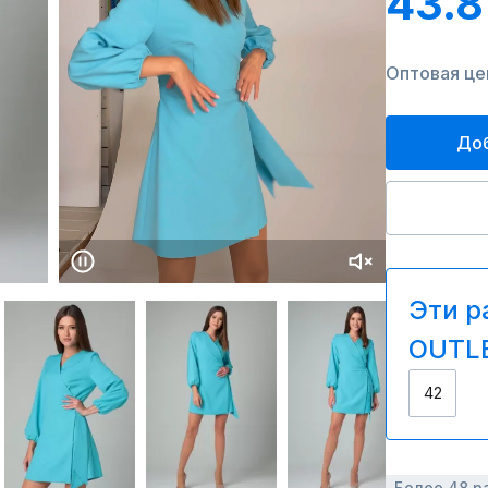
43.8
Оптовая цен
Доб
Эти р
OUTLE
42
Более 48 р