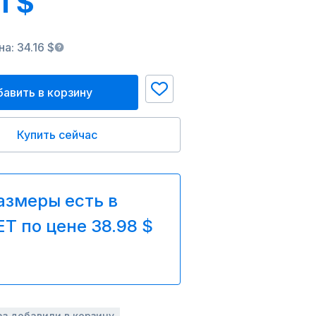
1 $
а: 34.16 $
авить в корзину
Купить сейчас
азмеры есть в
T по цене 38.98 $
аз добавили в корзину