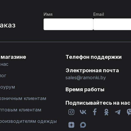
Имя
Email
%
заказ
 магазине
Телефон поддержки
 нас
Электронная почта
лог
sales@ramonki.by
оурум
Время работы
озничным клиентам
Подписывайтесь на нас
птовым клиентам
роизводителям одежды