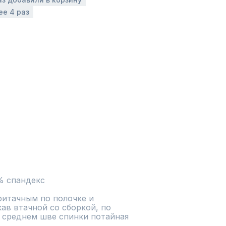
ее 4 раз
% спандекс
ритачным по полочке и 
ав втачной со сборкой, по 
В среднем шве спинки потайная 