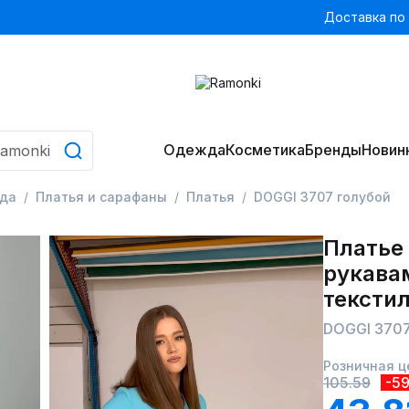
Доставка по
Одежда
Косметика
Бренды
Новин
да
Платья и сарафаны
Платья
DOGGI 3707 голубой
Платье 
рукава
тексти
DOGGI 3707
Розничная ц
105.59
-5