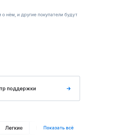
 о нём, и другие покупатели будут
тр поддержки
Легкие
Нарядные
Деловой стиль
Вече
Показать всё