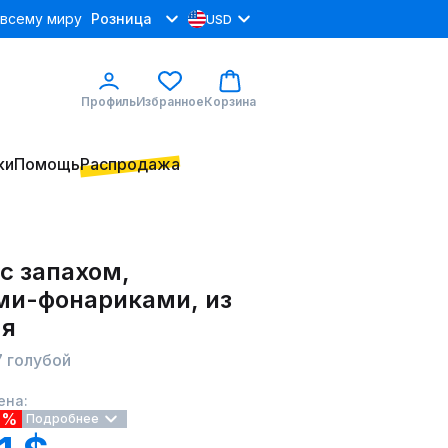
 всему миру
Розница
USD
Профиль
Избранное
Корзина
ки
Помощь
Распродажа
с запахом,
ми-фонариками, из
ля
 голубой
ена:
9%
Подробнее