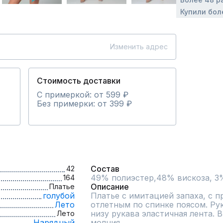
Купили бол
Изменить адрес
Стоимость доставки
С примеркой: от 599 ₽
Без примерки: от 399 ₽
Состав
42
49% полиэстер,48% вискоза, 3
164
Описание
Платье
голубой
Платье с имитацией запаха, с п
Лето
отлетным по спинке поясом. Рук
низу рукава эластичная лента. 
Лето
Нарядный
молния. 
