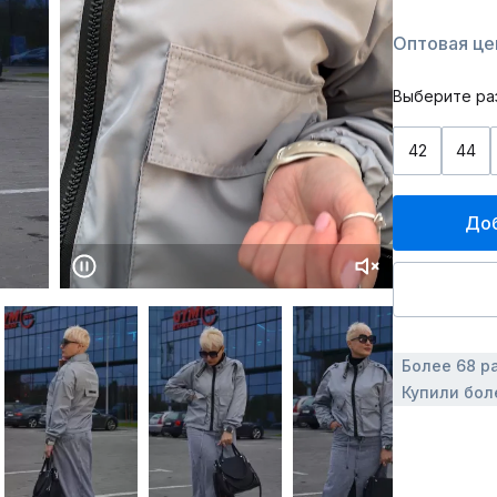
Оптовая цен
Выберите ра
42
44
Доб
Более 68 р
Купили бол