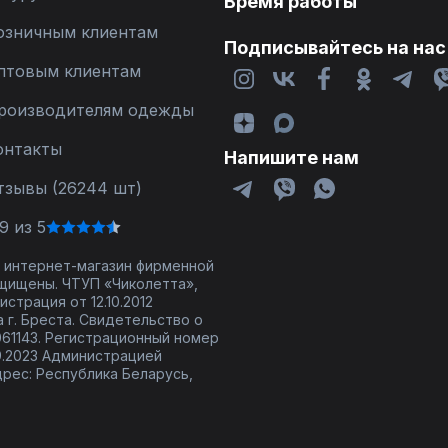
Время работы
озничным клиентам
Подписывайтесь на нас
птовым клиентам
роизводителям одежды
онтакты
Напишите нам
тзывы (26244 шт)
9 из 5
 - интернет-магазин фирменной
щищены. ЧТУП «Чиколетта»,
страция от 12.10.2012
 г. Бреста. Свидетельство о
61143. Регистрационный номер
9.2023 Администрацией
дрес: Республика Беларусь,