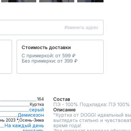
Изменить адрес
Стоимость доставки
С примеркой: от 599 ₽
Без примерки: от 399 ₽
Состав
164
ПЭ - 100% Подкладка: ПЭ 100%
Куртка
серый
Описание
Демисезон
"Куртка от DOGGI идеальный выб
выглядеть стильно и чувствоват
нь 2023 *,
Осень-Зима
На каждый день
время года!

текстиль
Эта короткая ветровка обеспеч