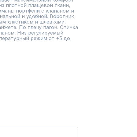
з плотной плащевой ткани,  
рманы портфели с клапаном и 
нальной и удобной. Воротник 
м хлястиком и шлевками. 
нжете. По плечу пагон. Спинка 
паном. Низ регулируемый 
пературный режим от +5 до 