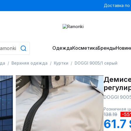
Доставка по
Одежда
Косметика
Бренды
Новин
да
Верхняя одежда
Куртки
DOGGI 9005/1 серый
Демисе
регули
DOGGI 9005
Розничная ц
138.19
-5
61.7