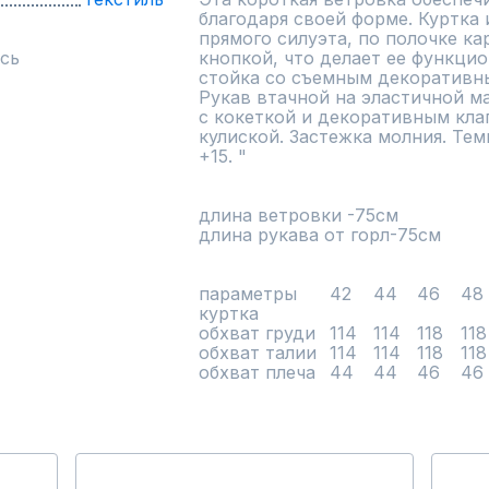
благодаря своей форме. Куртка и
прямого силуэта, по полочке ка
сь
кнопкой, что делает ее функцио
стойка со съемным декоративны
Рукав втачной на эластичной ма
с кокеткой и декоративным кла
кулиской. Застежка молния. Тем
+15. "

длина ветровки -75см

длина рукава от горл-75см

параметры	42	44	46	48

куртка				

обхват груди	114	114	118	118

обхват талии	114	114	118	118

обхват плеча	44	44	46	46