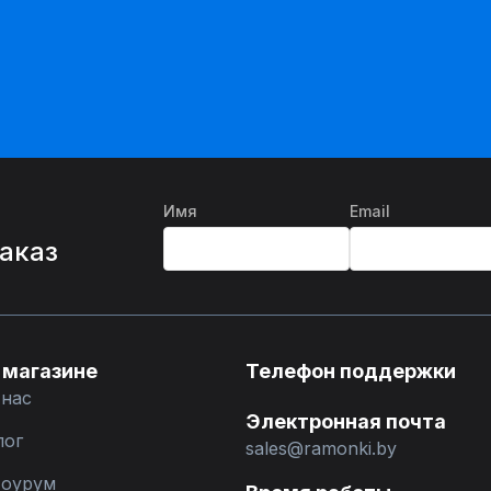
Имя
Email
%
заказ
 магазине
Телефон поддержки
 нас
Электронная почта
лог
sales@ramonki.by
оурум