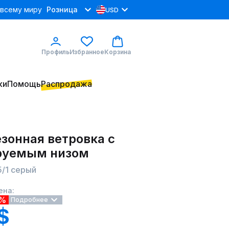
 всему миру
Розница
USD
Профиль
Избранное
Корзина
ки
Помощь
Распродажа
зонная ветровка с
руемым низом
/1 серый
ена:
5%
Подробнее
 $