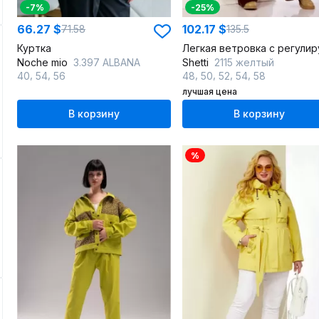
-7%
-25%
66.27 $
102.17 $
71.58
135.5
Куртка
Noche mio
3.397 ALBANA
Shetti
2115 желтый
,
,
,
,
,
,
40
54
56
48
50
52
54
58
лучшая цена
В корзину
В корзину
%