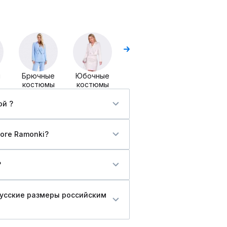
Комплекты
Комплекты
с блузой
ы
Брючные
Юбочные
костюмы
костюмы
ой ?
оге Ramonki?
?
русские размеры российским