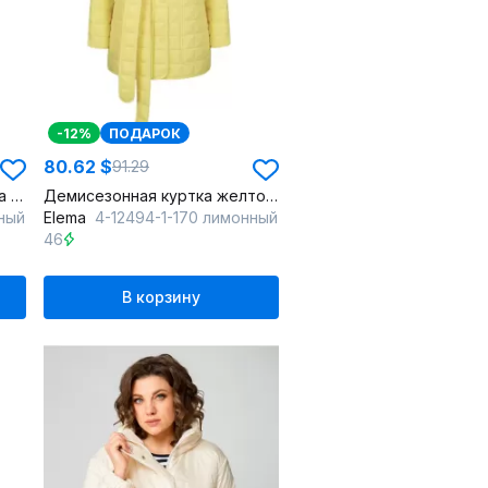
-12%
ПОДАРОК
80.62 $
91.29
Жёлтая плащёвая куртка на демисезон
Демисезонная куртка желтого цвета на каждый день
нный
Elema
4-12494-1-170 лимонный
46
В корзину