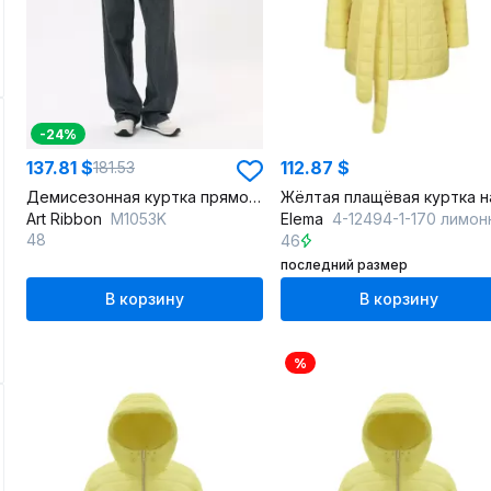
-24%
137.81 $
112.87 $
181.53
Демисезонная куртка прямого силуэта из плащевки
Art Ribbon
M1053K
Elema
4-12494-1-170 лимо
48
46
последний размер
В корзину
В корзину
%