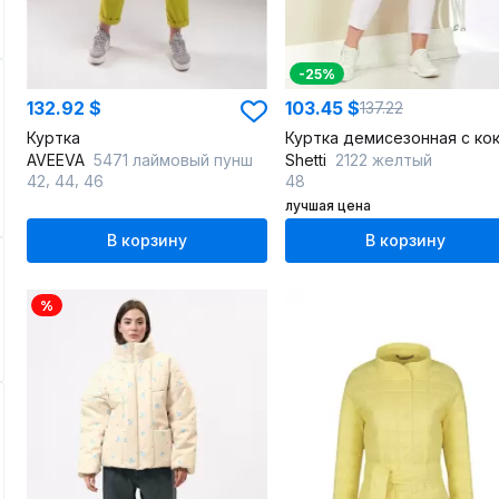
-25%
132.92 $
103.45 $
137.22
Куртка
AVEEVA
5471 лаймовый пунш
Shetti
2122 желтый
,
,
42
44
46
48
лучшая цена
В корзину
В корзину
%