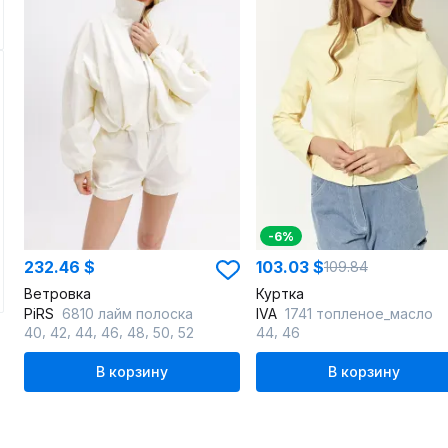
-6%
232.46 $
103.03 $
109.84
Ветровка
Куртка
PiRS
6810 лайм полоска
IVA
1741 топленое_масло
,
,
,
,
,
,
,
40
42
44
46
48
50
52
44
46
В корзину
В корзину