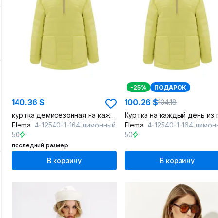
-25%
ПОДАРОК
140.36 $
100.26 $
134.18
куртка демисезонная на каждый день из плащёвой ткани
Elema
4-12540-1-164 лимонный
Elema
4-12540-1-164 лимон
50
50
последний размер
В корзину
В корзину