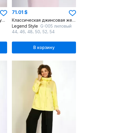
71.01 $
Легкая ветровка с регулируемым капюшоном и карманами
Классическая джинсовая женская куртка на каждый день
Legend Style
G-005 лиловый
,
,
,
,
,
44
46
48
50
52
54
В корзину