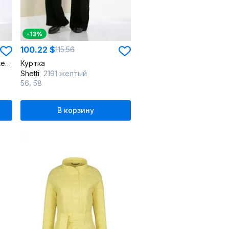
-13%
100.22 $
115.56
Куртка демисезонная с кокетками и накладными карманами
Куртка
Shetti
2191 желтый
,
56
58
В корзину