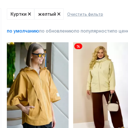
Куртки
желтый
Очистить фильтр
по умолчанию
по обновлению
по популярности
по цен
%