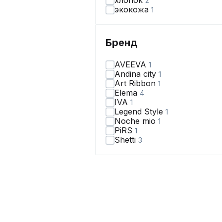
хлопок
2
экокожа
1
Бренд
AVEEVA
1
Andina city
1
Art Ribbon
1
Elema
4
IVA
1
Legend Style
1
Noche mio
1
PiRS
1
Shetti
3