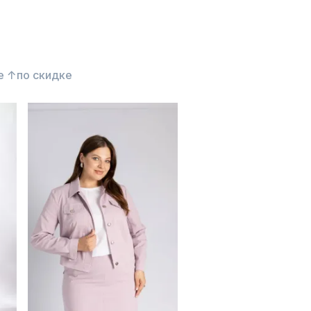
е ↑
по скидке