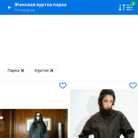
Женская куртка парка
2
14 товаров
Парка
Куртки