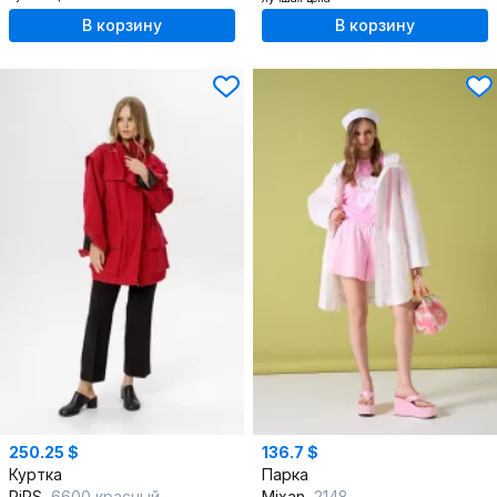
В корзину
В корзину
250.25 $
136.7 $
Куртка
Парка
PiRS
6600 красный
Mixan
2148