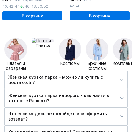
42-48
40
,
42
,
44
,
46
,
48
,
50
,
52
В корзину
В корзину
Платья
Платья и
Костюмы
Брючные
Комплек
сарафаны
костюмы
Женская куртка парка - можно ли купить c
доставкой ?
Женская куртка парка недорого - как найти в
каталоге Ramonki?
Что если модель не подойдет, как оформить
возврат?
Как подобрать свой размер? Соответствуют ли