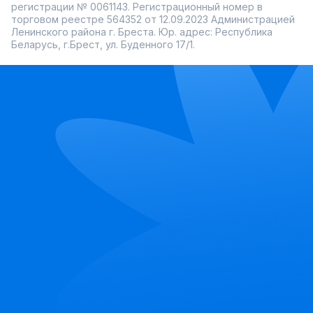
регистрации № 0061143. Регистрационный номер в
торговом реестре 564352 от 12.09.2023 Администрацией
Ленинского района г. Бреста. Юр. адрес: Республика
Беларусь, г.Брест, ул. Буденного 17/1.