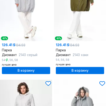
-6%
-6%
126.41 $
126.41 $
134.93
134.93
Парка
Парка
Диомант
2140 серый
Диомант
2140 хаки
54
,
56
,
58
54
,
56
,
58
лучшая цена
лучшая цена
В корзину
В корзину