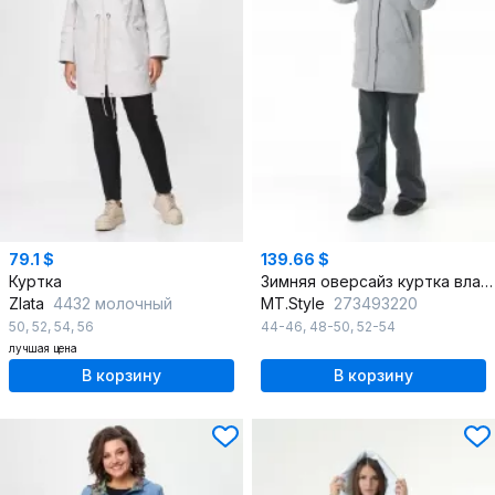
79.1 $
139.66 $
Куртка
Зимняя оверсайз куртка влагостойкая с меховым капюшоном
Zlata
4432 молочный
MT.Style
273493220
50
,
52
,
54
,
56
44-46
,
48-50
,
52-54
лучшая цена
В корзину
В корзину