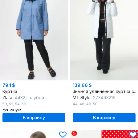
79.1 $
139.66 $
Куртка
Зимняя удлинённая куртка с мембраной и меховым капюшоном
Zlata
4432 голубой
MT.Style
273493219
50
,
52
,
54
,
56
44-46
,
48-50
лучшая цена
В корзину
В корзину
%