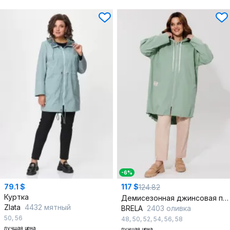
-6%
79.1 $
117 $
124.82
Куртка
Демисезонная джинсовая парка с капюшоном и регулируемой кулисой
Zlata
4432 мятный
BRELA
2403 оливка
50
,
56
48
,
50
,
52
,
54
,
56
,
58
лучшая цена
лучшая цена