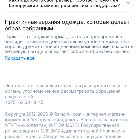
белорусские размеры российским стандартам?
Практичная верхняя одежда, которая делает
образ собранным
Парка — тот редкий формат, который одновременно
выглядит стильно и действительно удобен в жизни. Она
хорошо дружит с повседневными комплектами, спасает в
ветреную погоду и помогает собрать образ без лишних
усилий. С такой курткой легко поддерживать аккуратный
Показать всё
силуэт: достаточно правильной длины и удачного кроя.
В Ramonki можно подобрать парки в разных вариантах —
от более лаконичных до моделей с заметными деталями.
Важно, что парка не обязана быть «спортивной»: она
отлично смотрится и с платьями, и с классическими
Лицо местного исполнительного и распорядительного
брюками.
органа, уполномоченное рассматривать обращения
удобная длина и продуманный крой
покупателей:
модели для активных дней и городского ритма
+375 162 30-18-45
широкий размерный ряд
Доставка по Миру и примерка перед покупкой помогают
Copyright 2012-2026 © Ramonki.com - интернет-магазин
спокойно выбрать именно ту посадку, которая нравится в
фирменной белорусской одежды. Все права защищены.
зеркале и в движении.
ЧТУП «Чиколетта», УНП 291136513. Государственная
регистрация от 12.10.2012 Администрацией Ленинского
района г. Бреста. Свидетельство о государственной