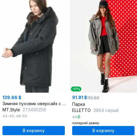
-17%
139.66 $
91.81 $
110.86
Зимняя пуховик оверсайз с подкладкой из меха и влагозащитой
Парка
MT.Style
273490256
ELLETTO
3964 серый
44-46
,
48-50
44
последний размер
В корзину
В корзину