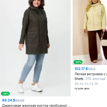
-25%
102.17 $
135.5
Shetti
2115 желтый
48
,
50
,
52
,
54
,
58
лучшая цена
-26%
49.24 $
66.58
Джинсовая женская куртка свободного силуэта с капюшоном