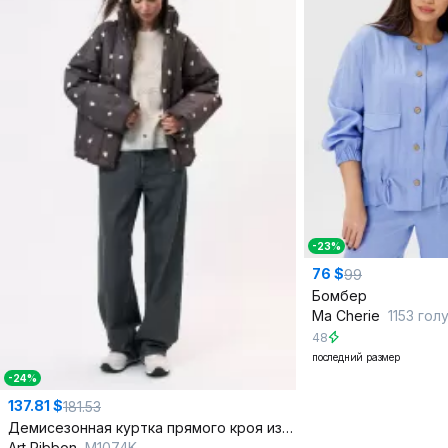
-23%
76 $
99
Бомбер
Ma Сherie
1153 гол
48
последний размер
-24%
137.81 $
181.53
Демисезонная куртка прямого кроя из плащевки
Art Ribbon
M1074K