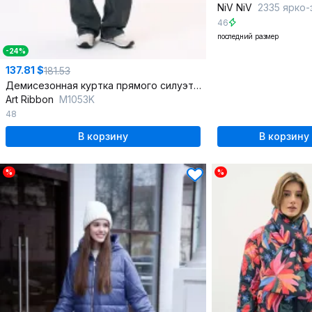
NiV NiV
2335 ярко
46
последний размер
-24%
137.81 $
181.53
Демисезонная куртка прямого силуэта из плащевки
Art Ribbon
M1053K
48
В корзину
В корзину
%
%