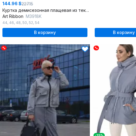
144.96 $
227.15
Куртка демисезонная плащевая из текстиля с капюшоном
Art Ribbon
M3918K
44
,
46
,
48
,
50
,
52
,
54
В корзину
В корзину
%
%
-25%