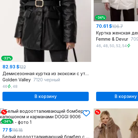
-34%
70.61 $
106.7
Femme & Devur
7097
46
,
48
,
50
,
52
,
54
-32%
82.93 $
122
Демисезонная куртка из экокожи с утеплителем и съемным поясом
Golden Valley
7120 черный
46
,
48
В корзину
В корзину
%
%
-34%
77 $
116.18
Белый водоотталкивающий бомбер с капюшоном и карманами