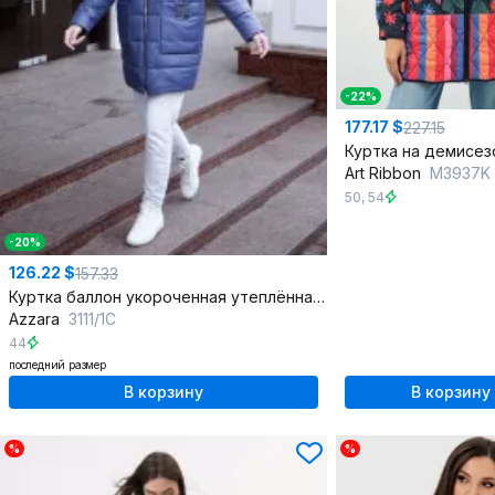
-22%
177.17 $
227.15
Art Ribbon
M3937K
50
,
54
-20%
126.22 $
157.33
Куртка баллон укороченная утеплённая с капюшоном
Azzara
3111/1С
44
последний размер
В корзину
В корзину
%
%