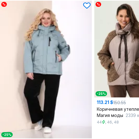
%
%
-25%
113.21 $
150.55
Магия моды
2339 к
44
,
46
,
48
-25%