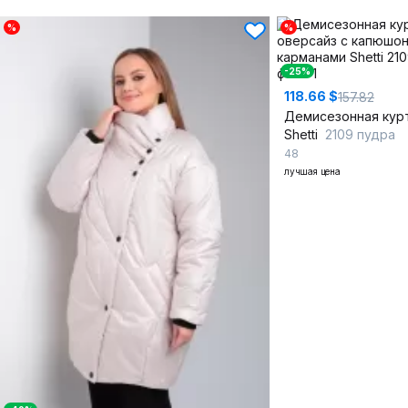
%
%
-25%
118.66 $
157.82
Shetti
2109 пудра
48
лучшая цена