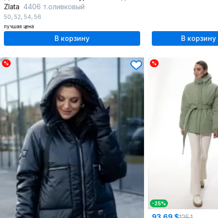
Zlata
4406 т.оливковый
50
,
52
,
54
,
56
лучшая цена
В корзину
В корзину
%
%
-25%
93.69 $
125.1