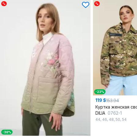
%
%
-23%
119 $
153.94
DILIA
0762-1
44
,
46
,
48
,
50
,
54
-36%