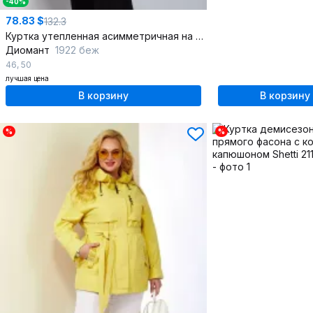
-40%
78.83 $
132.3
Куртка утепленная асимметричная на кнопках
Диомант
1922 беж
46
,
50
лучшая цена
В корзину
В корзину
%
%