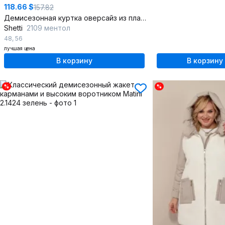
118.66 $
157.82
Демисезонная куртка оверсайз из плащевки с капюшоном
Shetti
2109 ментол
48
,
56
лучшая цена
В корзину
В корзину
%
%