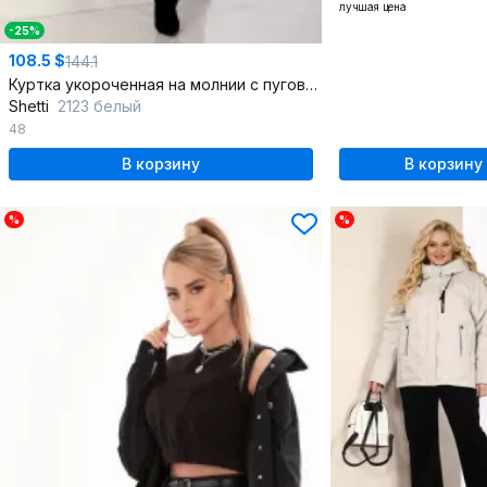
лучшая цена
-25%
108.5 $
144.1
Куртка укороченная на молнии с пуговицами и съемным поясом
Shetti
2123 белый
48
В корзину
В корзину
%
%