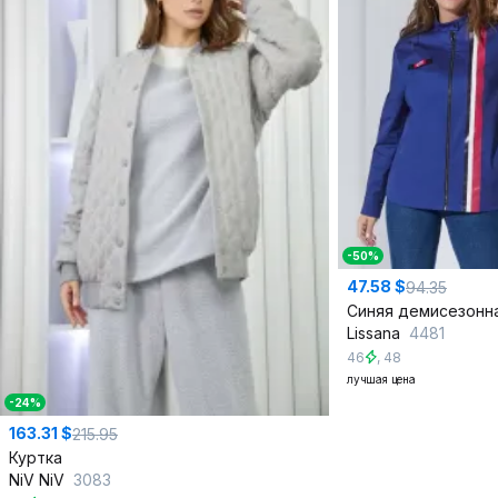
-50%
47.58 $
94.35
Lissana
4481
46
,
48
лучшая цена
-24%
163.31 $
215.95
Куртка
NiV NiV
3083