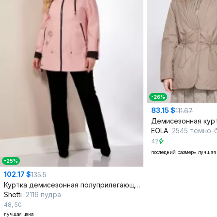
-26%
83.15 $
111.67
EOLA
2545 темно-
42
последний размер
лучшая 
-25%
102.17 $
135.5
Куртка демисезонная полуприлегающая с контрастным капюшоном
Shetti
2116 пудра
48
,
50
лучшая цена