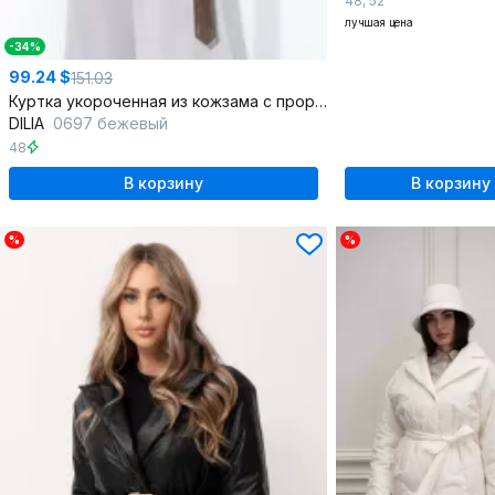
48
,
52
лучшая цена
-34%
99.24 $
151.03
Куртка укороченная из кожзама с прорезными карманами и поясом
DILIA
0697 бежевый
48
В корзину
В корзину
%
%