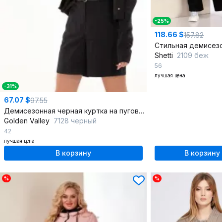
-25%
118.66 $
157.82
Shetti
2109 беж
56
лучшая цена
-31%
67.07 $
97.55
Демисезонная черная куртка на пуговицах
Golden Valley
7128 черный
42
лучшая цена
В корзину
В корзину
%
%