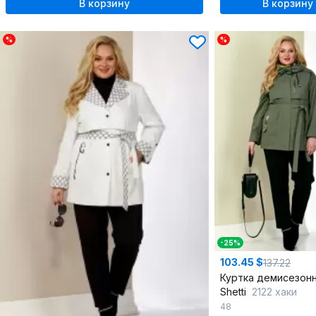
В корзину
В корзину
%
%
-25%
103.45 $
137.22
Shetti
2122 хаки
48