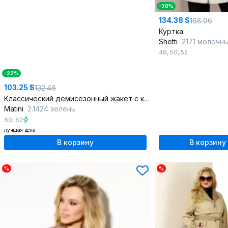
-20%
134.38 $
168.06
Куртка
Shetti
2171 молочн
48
,
50
,
52
-22%
103.25 $
132.46
Классический демисезонный жакет с карманами и высоким воротником
Matini
2.1424 зелень
60
,
62
лучшая цена
В корзину
В корзину
%
%