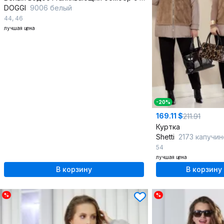
DOGGI
9006 белый
44
,
46
лучшая цена
-20%
169.11 $
211.91
Куртка
Shetti
2173 капучин
54
лучшая цена
В корзину
В корзину
%
%