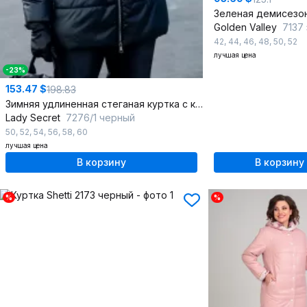
Golden Valley
7137
42
,
44
,
46
,
48
,
50
,
52
лучшая цена
-23%
153.47 $
198.83
Зимняя удлиненная стеганая куртка с капюшоном и утеплителем
Lady Secret
7276/1 черный
50
,
52
,
54
,
56
,
58
,
60
лучшая цена
В корзину
В корзину
%
%