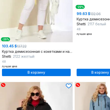
-25%
99.63 $
132.06
Shetti
2117 белый
48
лучшая цена
-25%
103.45 $
137.22
Куртка демисезонная с кокетками и накладными карманами
Shetti
2122 желтый
48
лучшая цена
В корзину
В корзину
%
%