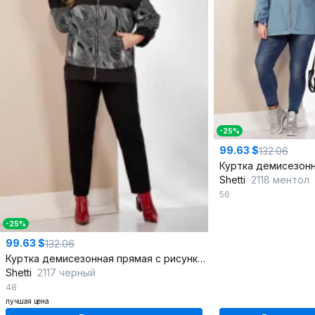
-25%
99.63 $
132.06
Shetti
2118 ментол
56
-25%
99.63 $
132.06
Куртка демисезонная прямая с рисунком и капюшоном
Shetti
2117 черный
48
лучшая цена