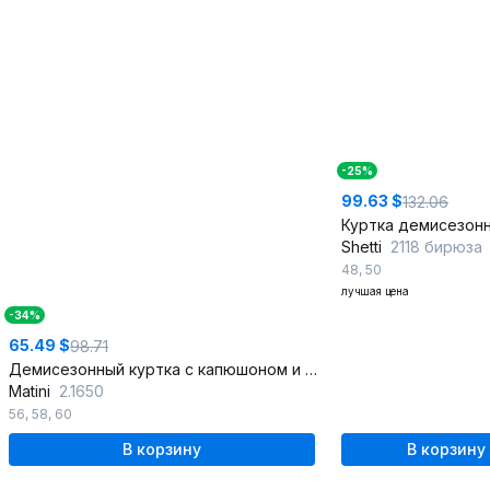
-25%
99.63 $
132.06
Shetti
2118 бирюза
48
,
50
лучшая цена
-34%
65.49 $
98.71
Демисезонный куртка с капюшоном и комбинированным рукавом
Matini
2.1650
56
,
58
,
60
В корзину
В корзину