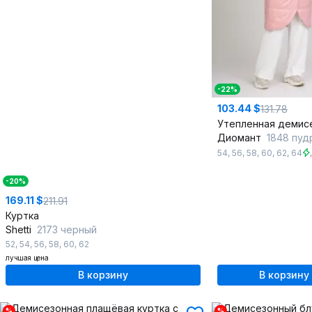
-22%
103.44 $
131.78
Диомант
1848 пуд
54
,
56
,
58
,
60
,
62
,
64
-20%
169.11 $
211.91
Куртка
Shetti
2173 черный
52
,
54
,
56
,
58
,
60
,
62
лучшая цена
В корзину
В корзину
%
%