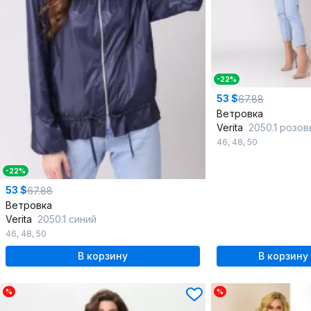
-22%
53 $
67.88
Ветровка
Verita
2050.1 розов
46
,
48
,
50
-22%
53 $
67.88
Ветровка
Verita
2050.1 синий
46
,
48
,
50
В корзину
В корзину
%
%