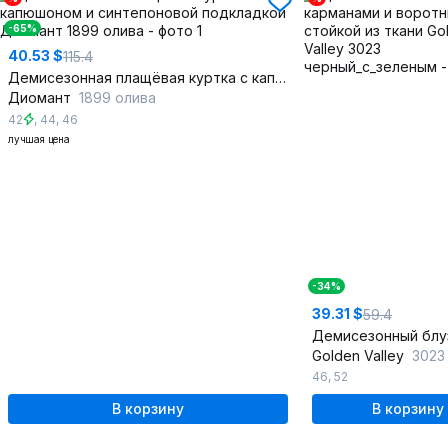
-65%
40.53 $
115.4
Демисезонная плащёвая куртка с капюшоном и синтепоновой подкладкой
Диомант
1899 олива
42
,
44
,
46
лучшая цена
-34%
39.31 $
59.4
Golden Valley
3023 чер
46
,
52
В корзину
В корзину