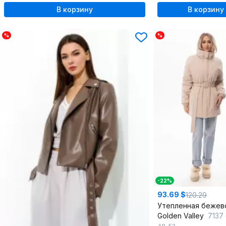
В корзину
В корзину
%
%
-22%
93.69 $
120.29
Golden Valley
7137