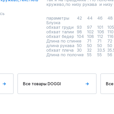
кружево,по низу рукава  и низу 
сь
параметры	42	44	46	48	

Блузка				

обхват груди	93	97	101	105

обхват талии	98	102	106	110

обхват бедер 	104	108	112	116

Длина по спинке 	71	71	72	72

длина рукава	50	50	50	50

обхват плеча	30	32	33.5	35.5

Все товары DOGGI
Все