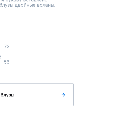
блузы двойные воланы. 

Длина по полочке	55	55	56	56
 блузы