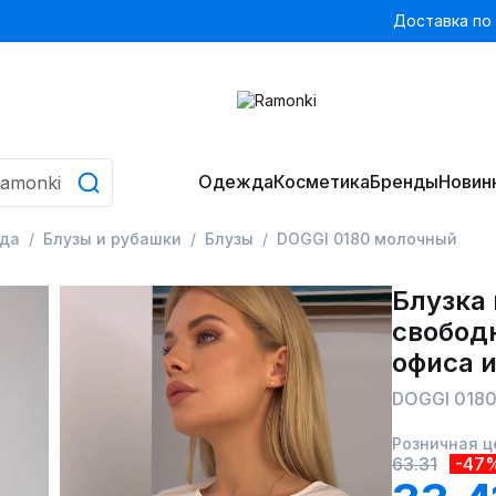
Доставка по
Одежда
Косметика
Бренды
Новин
да
Блузы и рубашки
Блузы
DOGGI 0180 молочный
Блузка
свобод
офиса 
DOGGI 018
Розничная ц
63.31
-47