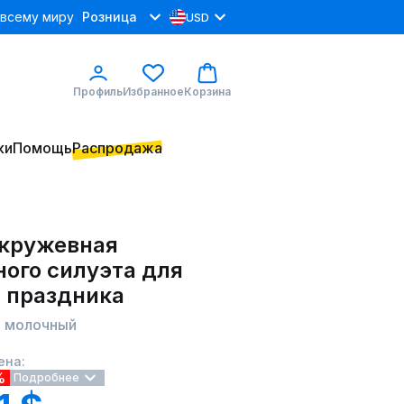
 всему миру
Розница
USD
Профиль
Избранное
Корзина
ки
Помощь
Распродажа
 кружевная
ного силуэта для
и праздника
0 молочный
ена:
%
Подробнее