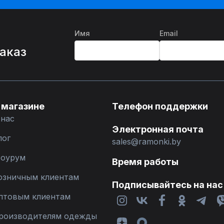
Имя
Email
%
заказ
 магазине
Телефон поддержки
 нас
Электронная почта
лог
sales@ramonki.by
оурум
Время работы
озничным клиентам
Подписывайтесь на нас
птовым клиентам
роизводителям одежды