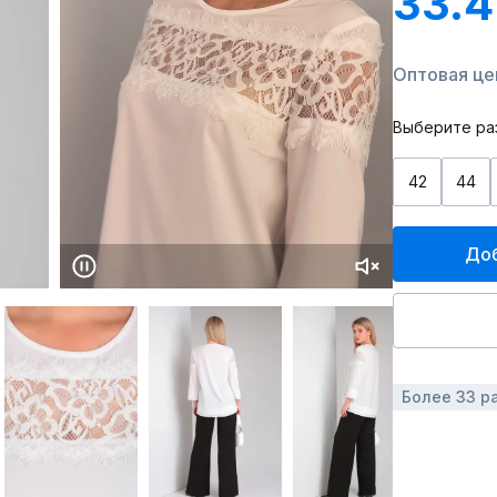
33.4
Оптовая цен
Выберите ра
42
44
Доб
Более 33 р