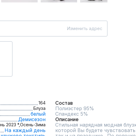
Изменить адрес
Состав
164
Полиэстер 95%

Блуза
белый
Спандекс 5%
Демисезон
Описание
Стильная нарядная модная блузк
нь 2023 *,
Осень-Зима
На каждый день
которой Вы будете чувствовать 
кружево,
текстиль
так и на празднике . По полочке