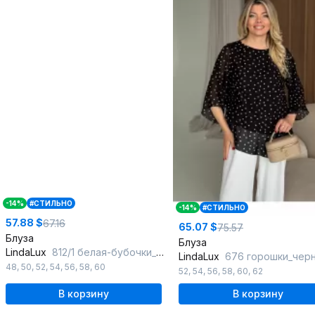
-14%
#СТИЛЬНО
-14%
#СТИЛЬНО
57.88 $
67.16
65.07 $
75.57
Блуза
Блуза
LindaLux
812/1 белая-бубочки_белый
LindaLux
676 горошки_чер
48
,
50
,
52
,
54
,
56
,
58
,
60
52
,
54
,
56
,
58
,
60
,
62
В корзину
В корзину