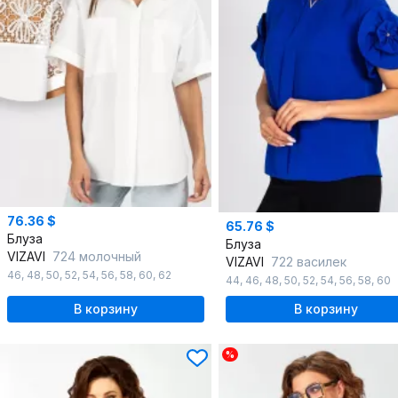
76.36 $
65.76 $
Блуза
Блуза
VIZAVI
724 молочный
VIZAVI
722 василек
46
,
48
,
50
,
52
,
54
,
56
,
58
,
60
,
62
44
,
46
,
48
,
50
,
52
,
54
,
56
,
58
,
60
В корзину
В корзину
%