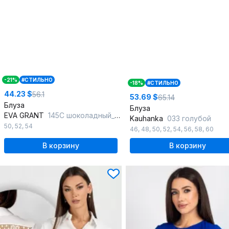
-21%
#СТИЛЬНО
-18%
#СТИЛЬНО
44.23 $
56.1
53.69 $
65.14
Блуза
Блуза
EVA GRANT
145С шоколадный_принт-цветок
Kauhanka
033 голубой
50
,
52
,
54
46
,
48
,
50
,
52
,
54
,
56
,
58
,
60
В корзину
В корзину