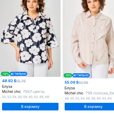
-12%
#СТИЛЬНО
-13%
#СТИЛЬНО
48.82 $
55.76
55.09 $
62.96
Блуза
Блуза
Michel chic
786/1 цветы
Michel chic
798 полоска_беж
50
,
52
,
54
,
56
,
58
,
60
,
62
,
66
,
68
48
,
50
,
52
,
54
,
56
,
58
,
60
,
62
,
64
В корзину
В корзину