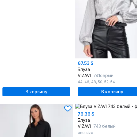
67.53 $
Блуза
VIZAVI
741серый
44
,
46
,
48
,
50
,
52
,
54
В корзину
В корзину
76.36 $
Блуза
VIZAVI
743 белый
one size