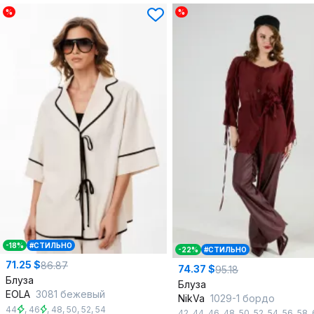
%
%
-18%
#СТИЛЬНО
-22%
#СТИЛЬНО
71.25 $
86.87
74.37 $
95.18
Блуза
Блуза
EOLA
3081 бежевый
NikVa
1029-1 бордо
44
,
46
,
48
,
50
,
52
,
54
42
,
44
,
46
,
48
,
50
,
52
,
54
,
56
,
58
,