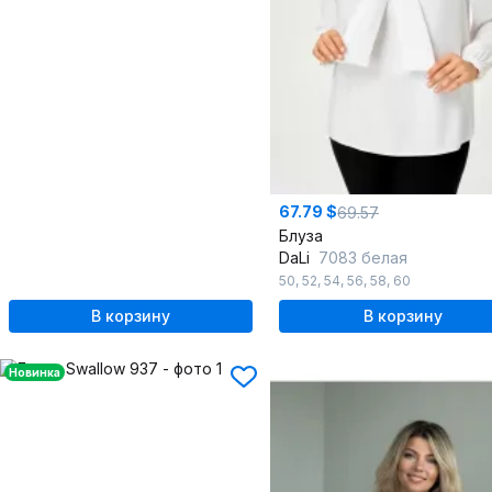
67.79 $
69.57
Блуза
DaLi
7083 белая
50
,
52
,
54
,
56
,
58
,
60
В корзину
В корзину
Новинка