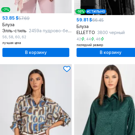
-7%
-10%
#СТИЛЬНО
53.85 $
57.69
59.81 $
66.45
Блуза
Блуза
Элль-стиль
2459а пудрово-бежевый
ELLETTO
3800 черный
56
,
58
,
60
,
62
42
,
44
,
46
лучшая цена
последний размер
В корзину
В корзину