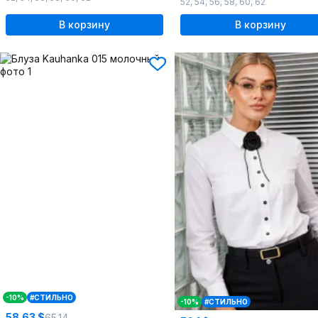
52
,
54
,
56
,
58
,
60
,
62
В корзину
В корзину
-10%
#СТИЛЬНО
-10%
#СТИЛЬНО
58.63 $
65.14