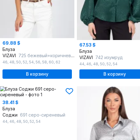
69.88 $
67.53 $
Блуза
Блуза
VIZAVI
725 бежевый+коричневый+голубой
VIZAVI
742 изумруд
46
,
48
,
50
,
52
,
54
,
56
,
58
,
60
,
62
44
,
46
,
48
,
50
,
52
,
54
В корзину
В корзину
38.41 $
Блуза
Соджи
691 серо-сиреневый
44
,
46
,
48
,
50
,
52
,
54