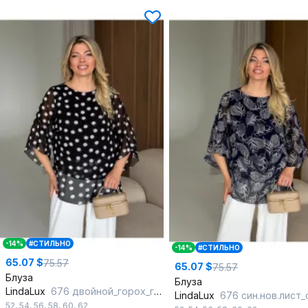
-14%
#СТИЛЬНО
-14%
#СТИЛЬНО
65.07 $
75.57
65.07 $
75.57
Блуза
Блуза
LindaLux
676 двойной_горох_горох_черный
LindaLux
676 син.нов.лист_
52
,
54
,
56
,
58
,
60
,
62