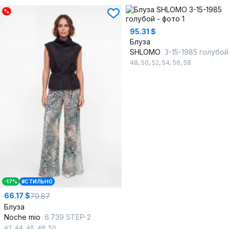
%
95.31 $
Блуза
SHLOMO
3-15-1985 голубой
48
,
50
,
52
,
54
,
56
,
58
-17%
#СТИЛЬНО
66.17 $
79.87
Блуза
Noche mio
6.739 STEP-2
42
,
44
,
46
,
48
,
50