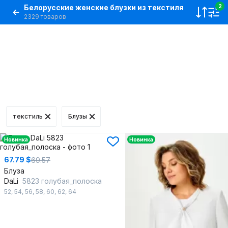
Белорусские женские блузки из текстиля
2
2329 товаров
текстиль
Блузы
Новинка
Новинка
67.79 $
69.57
Блуза
DaLi
5823 голубая_полоска
52
,
54
,
56
,
58
,
60
,
62
,
64