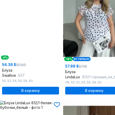
-6%
-14%
#СТИЛЬНО
56.38 $
59.89
57.88 $
67.16
Блуза
Блуза
Swallow
937
LindaLux
812/1 горошки_на_бе_
50
,
52
,
54
,
56
,
58
,
60
48
,
50
,
52
,
54
,
56
,
58
,
60
В корзину
В корзину