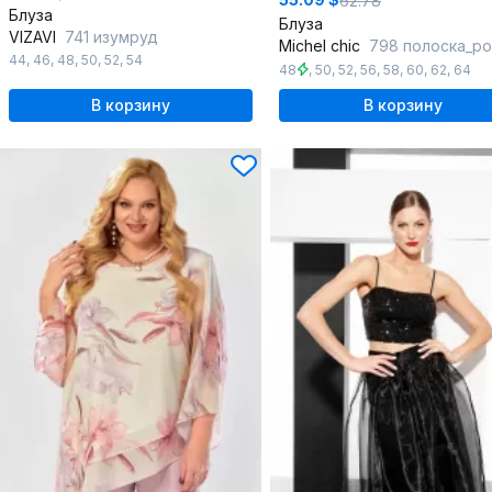
62.78
Блуза
Блуза
VIZAVI
741 изумруд
Michel chic
798 полоска_ро
44
,
46
,
48
,
50
,
52
,
54
48
,
50
,
52
,
56
,
58
,
60
,
62
,
64
В корзину
В корзину