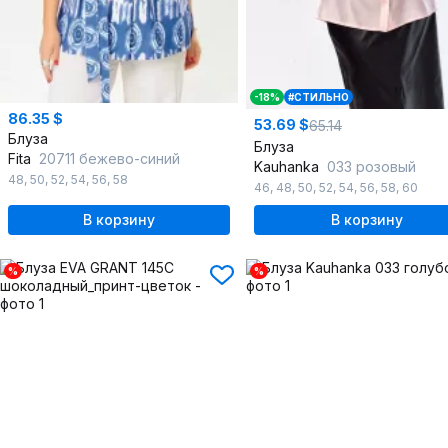
-18%
#СТИЛЬНО
86.35 $
53.69 $
65.14
Блуза
Блуза
Fita
20711 бежево-синий
Kauhanka
033 розовый
48
,
50
,
52
,
54
,
56
,
58
46
,
48
,
50
,
52
,
54
,
56
,
58
,
60
В корзину
В корзину
%
%