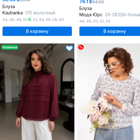
76.1 $
84.56
Блуза
Блуза
Kauhanka
015 молочный
Мода Юрс
26-2832bl белы
44
,
46
,
48
,
50
,
52
,
54
,
56
,
58
,
60
46
,
48
,
50
,
52
,
54
В корзину
В корзину
Новинка
%