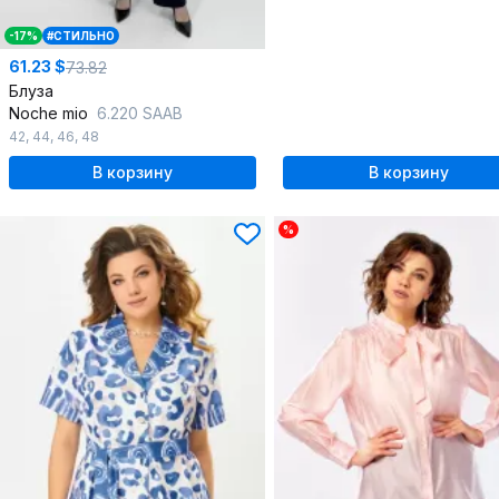
-17%
#СТИЛЬНО
61.23 $
73.82
Блуза
Noche mio
6.220 SAAB
42
,
44
,
46
,
48
В корзину
В корзину
%