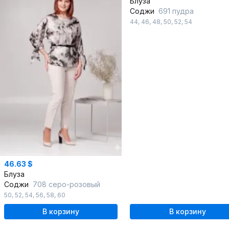
Блуза
Соджи
691 пудра
44
,
46
,
48
,
50
,
52
,
54
46.63 $
Блуза
Соджи
708 серо-розовый
50
,
52
,
54
,
56
,
58
,
60
В корзину
В корзину