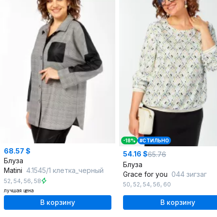
-18%
#СТИЛЬНО
68.57 $
54.16 $
65.76
Блуза
Блуза
Matini
4.1545/1 клетка_черный
Grace for you
044 зигзаг
52
,
54
,
56
,
58
50
,
52
,
54
,
56
,
60
лучшая цена
В корзину
В корзину