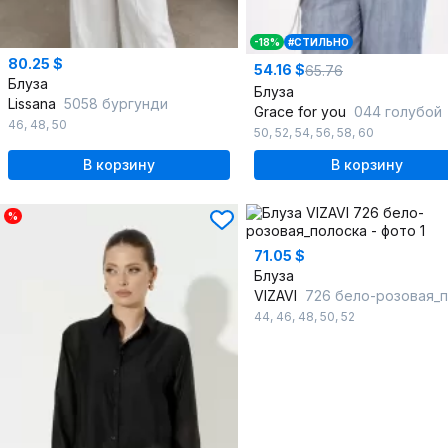
-18%
#СТИЛЬНО
80.25 $
54.16 $
65.76
Блуза
Блуза
Lissana
5058 бургунди
Grace for you
044 голубой
46
,
48
,
50
50
,
52
,
54
,
56
,
58
,
60
В корзину
В корзину
%
71.05 $
Блуза
VIZAVI
726 бело-розовая_пол
44
,
46
,
48
,
50
,
52