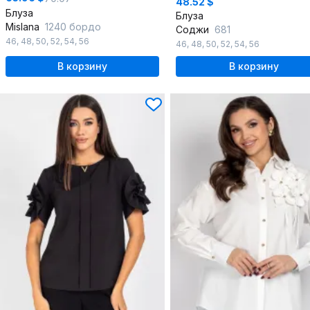
48.52 $
Блуза
Блуза
Mislana
1240 бордо
Соджи
681
46
,
48
,
50
,
52
,
54
,
56
46
,
48
,
50
,
52
,
54
,
56
В корзину
В корзину