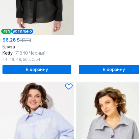
-18%
#СТИЛЬНО
96.26 $
117.74
Блуза
Ketty
71840 Черный
44
,
46
,
48
,
50
,
52
,
54
В корзину
В корзину