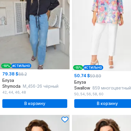
-10%
#СТИЛЬНО
-15%
#СТИЛЬНО
79.38 $
88.2
50.74 $
59.89
Блуза
Блуза
Shymoda
М_456-26 чёрный
Swallow
859 многоцветный_цветочный_
42
,
44
,
46
,
48
50
,
54
,
56
,
58
,
60
В корзину
В корзину