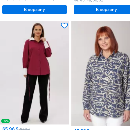
44
,
46
,
48
,
50
,
52
В корзину
В корзину
-6%
65.96 $
70.07