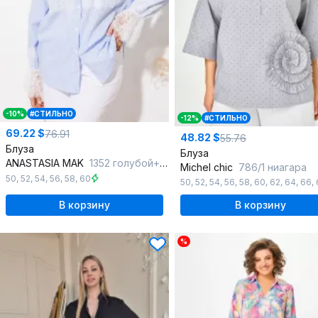
-10%
#СТИЛЬНО
-12%
#СТИЛЬНО
69.22 $
76.91
48.82 $
55.76
Блуза
Блуза
ANASTASIA MAK
1352 голубой+полоска
Michel chic
786/1 ниагара
50
,
52
,
54
,
56
,
58
,
60
50
,
52
,
54
,
56
,
58
,
60
,
62
,
64
,
66
,
В корзину
В корзину
%