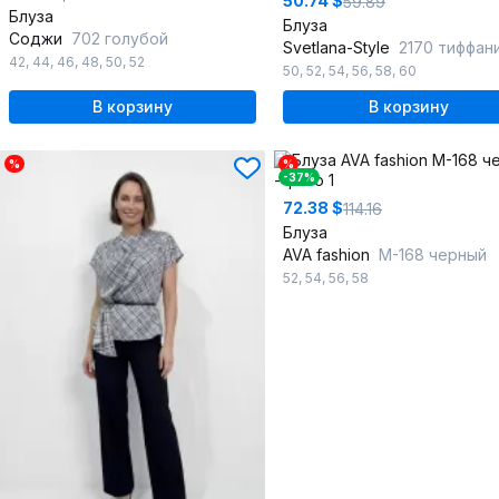
50.74 $
59.89
Блуза
Блуза
Соджи
702 голубой
Svetlana-Style
2170 тиффан
42
,
44
,
46
,
48
,
50
,
52
50
,
52
,
54
,
56
,
58
,
60
В корзину
В корзину
%
%
-37%
72.38 $
114.16
Блуза
AVA fashion
М-168 черный
52
,
54
,
56
,
58