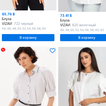
65.76 $
73.41 $
Блуза
Блуза
VIZAVI
722 черный
VIZAVI
820 молочный
44
,
46
,
48
,
50
,
52
,
54
,
56
,
58
,
60
46
,
48
,
50
,
52
,
54
,
56
,
58
,
60
,
62
В корзину
В корзину
%