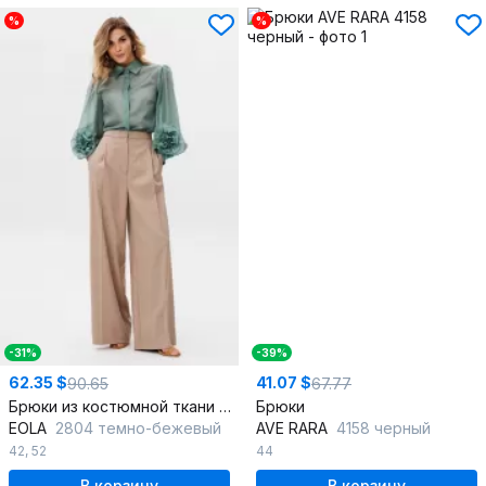
%
%
-31%
-39%
62.35 $
41.07 $
90.65
67.77
Брюки из костюмной ткани с лампасами и боковыми карманами
Брюки
EOLA
2804 темно-бежевый
AVE RARA
4158 черный
42
,
52
44
В корзину
В корзину