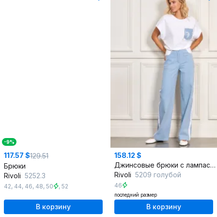
-9%
117.57 $
158.12 $
129.51
Джинсовые брюки с лампасами и классической посадкой
Брюки
Rivoli
5209 голубой
Rivoli
5252.3
46
42
,
44
,
46
,
48
,
50
,
52
последний размер
В корзину
В корзину