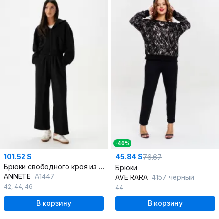
-40%
101.52 $
45.84 $
76.67
Брюки свободного кроя из трикотажа с лампасами для спорта
Брюки
ANNETE
A1447
AVE RARA
4157 черный
42
,
44
,
46
44
В корзину
В корзину