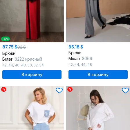
-6%
87.75 $
95.18 $
93.6
Брюки
Брюки
Mixan
3069
Butеr
3222 красный
42
,
44
,
46
,
48
42
,
44
,
46
,
48
,
50
,
52
,
54
В корзину
В корзину
%
%