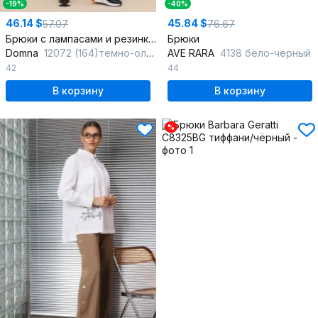
-19%
-40%
46.14 $
45.84 $
57.07
76.67
Брюки с лампасами и резинкой для комфортного повседневного образа
Брюки
Domna
12072 (164)темно-оливковый
AVE RARA
4138 бело-черный
42
44
В корзину
В корзину
%