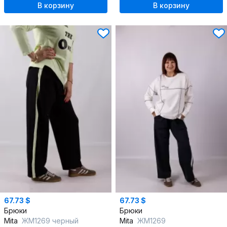
В корзину
В корзину
67.73 $
67.73 $
Брюки
Брюки
Mita
ЖМ1269 черный
Mita
ЖМ1269