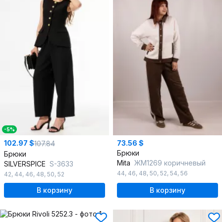
-5%
102.97 $
73.56 $
107.84
Брюки
Брюки
Mita
ЖМ1269 коричневый
SILVERSPICE
S-3633
44
,
46
,
48
,
50
,
52
,
54
,
56
42
,
44
,
46
,
48
,
50
,
52
В корзину
В корзину