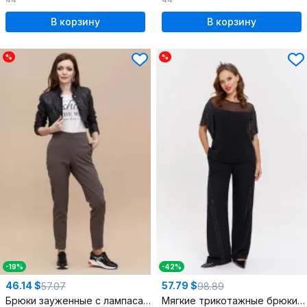
В корзину
В корзину
%
%
-19%
-42%
46.14 $
57.79 $
57.07
98.89
Брюки зауженные с лампасами и резинкой
Мягкие трикотажные брюки с мерцанием и лампасами