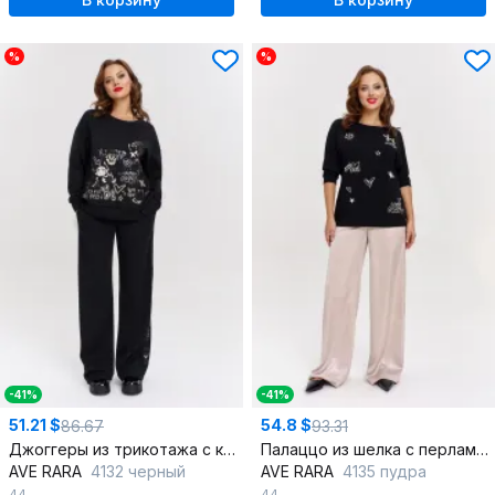
%
%
-41%
-41%
51.21 $
54.8 $
86.67
93.31
Джоггеры из трикотажа с карманами и лампасами
Палаццо из шелка с перламутровым отливом и лампасами
AVE RARA
4132 черный
AVE RARA
4135 пудра
44
44