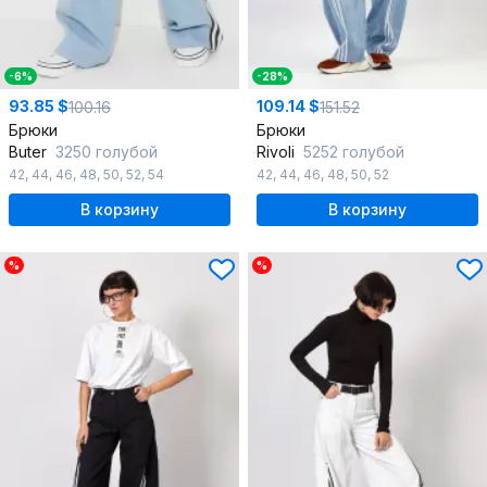
-6%
-28%
93.85 $
109.14 $
100.16
151.52
Брюки
Брюки
Butеr
3250 голубой
Rivoli
5252 голубой
42
,
44
,
46
,
48
,
50
,
52
,
54
42
,
44
,
46
,
48
,
50
,
52
В корзину
В корзину
%
%