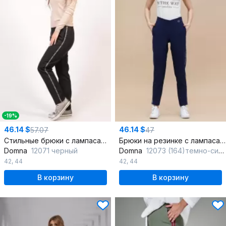
-19%
46.14 $
46.14 $
57.07
47
Стильные брюки с лампасами и резинкой для офисного и casual стиля
Брюки на резинке с лампасами для повседневного и праздничного образа
Domna
12071 черный
Domna
12073 (164)темно-синий
42
,
44
42
,
44
В корзину
В корзину