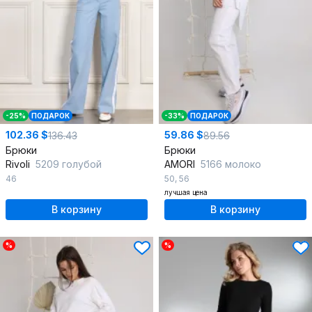
-25%
ПОДАРОК
-33%
ПОДАРОК
102.36 $
59.86 $
136.43
89.56
Брюки
Брюки
Rivoli
5209 голубой
AMORI
5166 молоко
46
50
,
56
лучшая цена
В корзину
В корзину
%
%