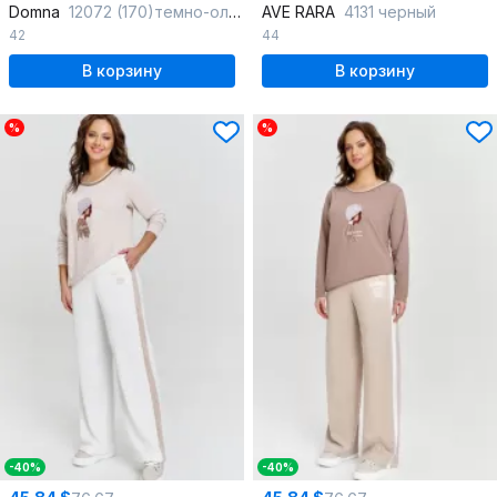
Domna
12072 (170)темно-оливковый
AVE RARA
4131 черный
42
44
В корзину
В корзину
%
%
-40%
-40%