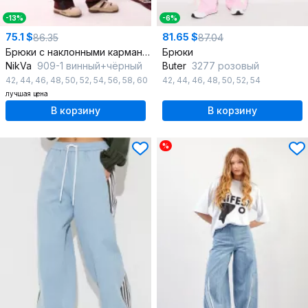
-13%
-6%
75.1 $
81.65 $
86.35
87.04
Брюки с наклонными карманами и лампасами из отделочной ткани
Брюки
NikVa
909-1 винный+чёрный
Butеr
3277 розовый
42
,
44
,
46
,
48
,
50
,
52
,
54
,
56
,
58
,
60
42
,
44
,
46
,
48
,
50
,
52
,
54
лучшая цена
В корзину
В корзину
%