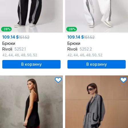
-28%
-28%
109.14 $
109.14 $
151.52
151.52
Брюки
Брюки
Rivoli
5252.1
Rivoli
5252.2
42
,
44
,
46
,
48
,
50
,
52
42
,
44
,
46
,
48
,
50
,
52
В корзину
В корзину