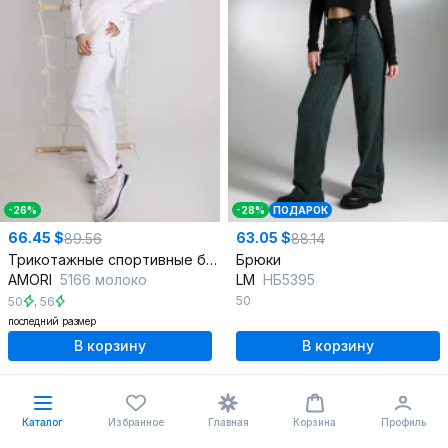
-26%
-28%
ПОДАРОК
66.45 $
63.05 $
89.56
88.14
Трикотажные спортивные брюки из хлопка с карманами
Брюки
AMORI
5166 молоко
LM
НБ5395
50
50
,
56
последний размер
В корзину
В корзину
Отзывы
Каталог
Избранное
Главная
Корзина
Профиль