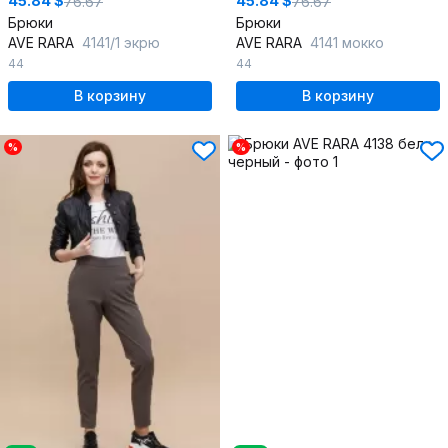
45.84 $
45.84 $
76.67
76.67
Брюки
Брюки
AVE RARA
4141/1 экрю
AVE RARA
4141 мокко
44
44
В корзину
В корзину
%
%