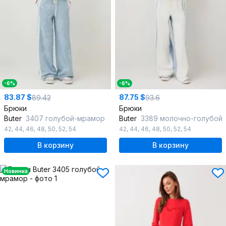
-6%
-6%
83.87 $
87.75 $
89.42
93.6
Брюки
Брюки
Butеr
3407 голубой-мрамор
Butеr
3389 молочно-голубой
42
,
44
,
46
,
48
,
50
,
52
,
54
42
,
44
,
46
,
48
,
50
,
52
,
54
В корзину
В корзину
Новинка