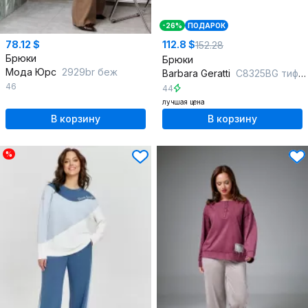
-26%
ПОДАРОК
78.12 $
112.8 $
152.28
Брюки
Брюки
Мода Юрс
2929br беж
Barbara Geratti
С8325BG тиффани/чёрный
46
44
лучшая цена
В корзину
В корзину
%