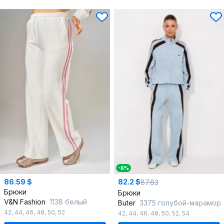
-6%
86.59 $
82.2 $
87.63
Брюки
Брюки
V&N Fashion
1138 белый
Butеr
3375 голубой-марамор
42
,
44
,
46
,
48
,
50
,
52
42
,
44
,
46
,
48
,
50
,
52
,
54