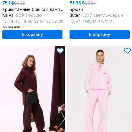
75.1 $
81.65 $
86.35
87.04
Трикотажные брюки с лампасами и эластичным поясом
Брюки
NikVa
909-1 бордо
Butеr
3277 светло-серый
42
,
44
,
46
,
48
,
50
,
52
,
54
,
56
,
58
,
60
42
,
44
,
46
,
48
,
50
,
52
,
54
лучшая цена
В корзину
В корзину