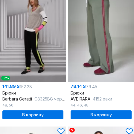
-7%
141.89 $
78.14 $
152.28
79.45
Брюки
Брюки
Barbara Geratti
С8325BG черный/салатовый
AVE RARA
4152 хаки
48
,
50
44
,
46
,
48
В корзину
В корзину
%