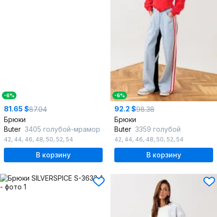
-6%
-6%
81.65 $
92.2 $
87.04
98.38
Брюки
Брюки
Butеr
3405 голубой-мрамор
Butеr
3359 голубой
42
,
44
,
46
,
48
,
50
,
52
,
54
42
,
44
,
46
,
48
,
50
,
52
,
54
В корзину
В корзину