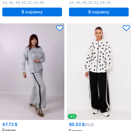
44
,
46
,
48
,
50
,
52
,
54
,
56
44
,
46
,
48
,
50
,
52
,
54
,
56
В корзину
В корзину
-6%
67.73 $
85.53 $
91.21
Брюки
Брюки