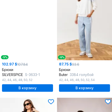
-5%
-6%
102.97 $
87.75 $
107.84
93.6
Брюки
Брюки
SILVERSPICE
S-3633-1
Butеr
3384 голубой
42
,
44
,
46
,
48
,
50
,
52
42
,
44
,
46
,
48
,
50
,
52
,
54
В корзину
В корзину