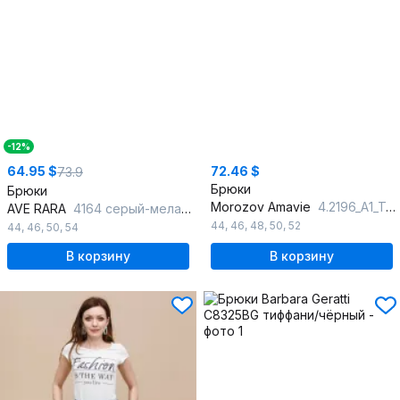
-12%
64.95 $
72.46 $
73.9
Брюки
Брюки
Morozov Amavie
4.2196_A1_Tamlyn
AVE RARA
4164 серый-меланж
44
,
46
,
48
,
50
,
52
44
,
46
,
50
,
54
В корзину
В корзину