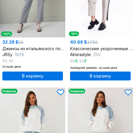
-42%
-15%
32.28 $
40.66 $
56
47.59
Джинсы из итальянского полотна с лампасами и карманами
Классические укороченные брюки из экокожи с лампасами
JRSy
1929
Almirastyle
250
42
,
44
50
,
52
лучшая цена
последний размер
лучшая цена
В корзину
В корзину
Новинка
Новинка