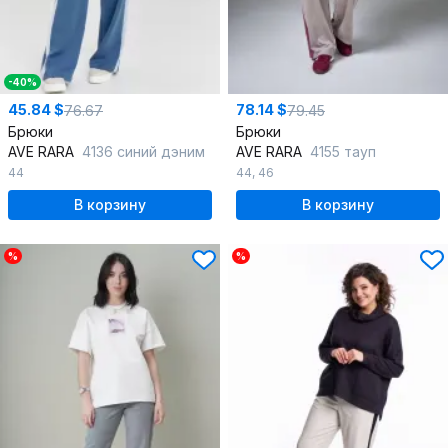
-40%
45.84 $
78.14 $
76.67
79.45
Брюки
Брюки
AVE RARA
4136 синий дэним
AVE RARA
4155 тауп
44
44
,
46
В корзину
В корзину
%
%