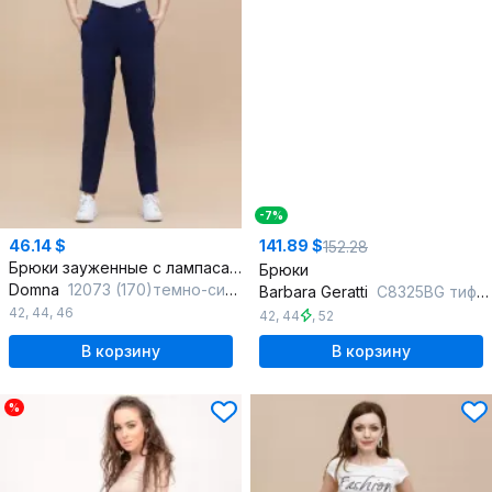
-7%
46.14 $
141.89 $
152.28
Брюки зауженные с лампасами и резинкой
Брюки
Domna
12073 (170)темно-синий
Barbara Geratti
С8325BG тиффани/чёрный
42
,
44
,
46
42
,
44
,
52
В корзину
В корзину
%