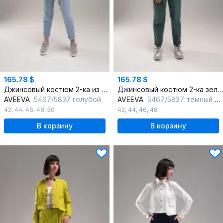
165.78 $
165.78 $
Джинсовый костюм 2-ка из тонкого джинса с ремнем
Джинсовый костюм 2-ка зеленый с ремнем и длинной 91 см
AVEEVA
5467/5837 голубой
AVEEVA
5467/5837 темный зеленый
42
,
44
,
46
,
48
,
50
42
,
44
,
46
,
48
В корзину
В корзину