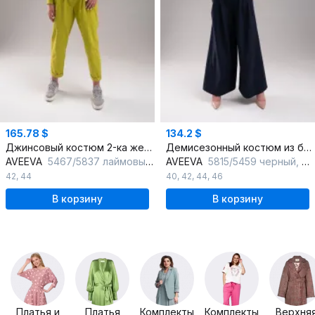
165.78 $
134.2 $
Джинсовый костюм 2-ка желтый средняя плотность с ремнем
Демисезонный костюм из брюк-палаццо и блузки
AVEEVA
5467/5837 лаймовый пунш
AVEEVA
5815/5459 черный, молочный
42
,
44
40
,
42
,
44
,
46
В корзину
В корзину
Платья и
Платья
Комплекты
Комплекты
Верхня