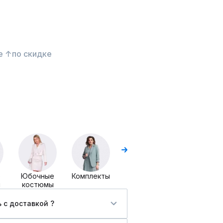
е ↑
по скидке
Комплекты
Комплекты
с платьем
брючные
е
Юбочные
Комплекты
ы
костюмы
 c доставкой ?