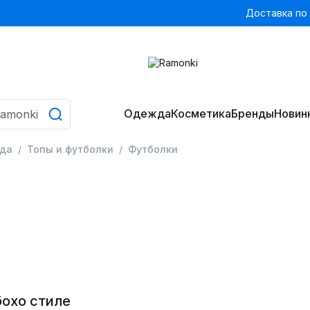
Доставка по
Одежда
Косметика
Бренды
Новин
да
Топы и футболки
Футболки
бохо стиле