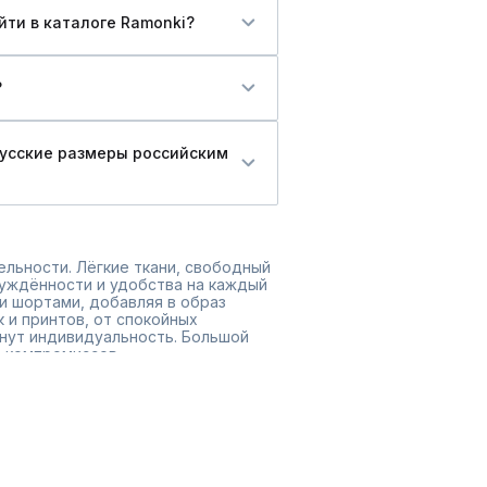
йти в каталоге Ramonki?
?
русские размеры российским
ельности. Лёгкие ткани, свободный
уждённости и удобства на каждый
и шортами, добавляя в образ
 и принтов, от спокойных
кнут индивидуальность. Большой
 компромиссов.
изайн с практичностью. Быстрая
покупку удобной и безопасной.