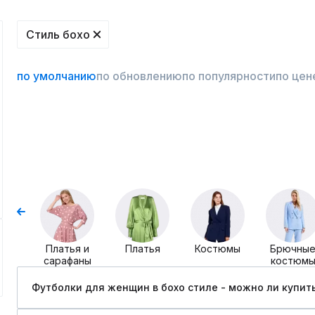
Стиль бохо
по умолчанию
по обновлению
по популярности
по цен
Платья и
Платья
Костюмы
Брючны
сарафаны
костюм
Футболки для женщин в бохо стиле - можно ли купить