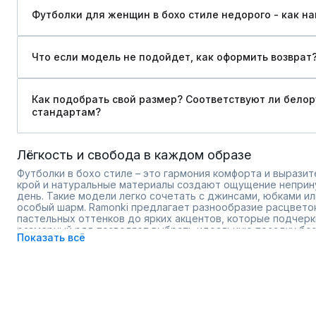
Футболки для женщин в бохо стиле недорого - как на
Что если модель не подойдет, как оформить возврат
Как подобрать свой размер? Соответствуют ли бело
стандартам?
Лёгкость и свобода в каждом образе
Футболки в бохо стиле – это гармония комфорта и выразит
крой и натуральные материалы создают ощущение неприн
день. Такие модели легко сочетать с джинсами, юбками ил
особый шарм. Ramonki предлагает разнообразие расцветок
пастельных оттенков до ярких акцентов, которые подчер
размерный ряд позволяет выбрать идеальную посадку без
Показать всё
Натуральные ткани для комфорта кожи
Свободный крой для лёгкости движений
Уникальные принты и детали
Возможность примерки перед покупкой
Каждая футболка продумана так, чтобы сочетать модный д
доставка по всей России и мобильное приложение делают 