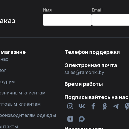
Имя
Email
%
заказ
 магазине
Телефон поддержки
 нас
Электронная почта
лог
sales@ramonki.by
оурум
Время работы
озничным клиентам
Подписывайтесь на нас
птовым клиентам
роизводителям одежды
онтакты
Напишите нам