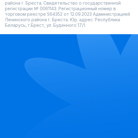
района г. Бреста. Свидетельство о государственной
регистрации № 0061143. Регистрационный номер в
торговом реестре 564352 от 12.09.2023 Администрацией
Ленинского района г. Бреста. Юр. адрес: Республика
Беларусь, г.Брест, ул. Буденного 17/1.