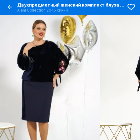
Двухпредметный женский комплект блуза и юбка нарядный с пуговицами
Alani Collection 2045 синий