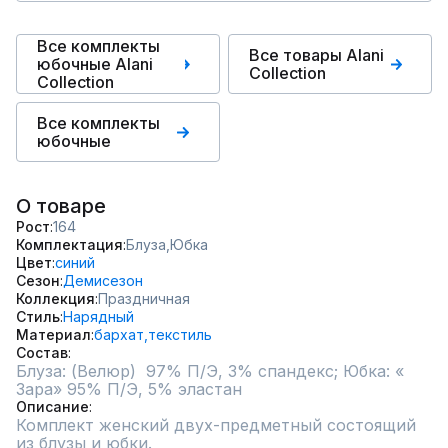
Все комплекты
Все товары Alani
юбочные Alani
Collection
Collection
Все комплекты
юбочные
О товаре
Рост
164
Комплектация
Блуза,
Юбка
Цвет
синий
Сезон
Демисезон
Коллекция
Праздничная
Стиль
Нарядный
Материал
бархат,
текстиль
Состав
Блуза: (Велюр)  97% П/Э, 3% спандекс; Юбка: « 
Зара» 95% П/Э, 5% эластан
Описание
Комплект женский двух-предметный состоящий 
из блузы и юбки.
