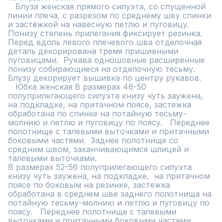
   Блуза женская прямого силуэта, со спущенной 
линии плеча, с разрезом по среднему шву спинки 
и застёжкой на навесную петлю и пуговицу. 
Понизу степень прилегания фиксирует резинка.

Перед вдоль левого плечевого шва отделочная 
деталь декорирована тремя пришивными 
пуговицами.  Рукава одношовные расширенные 
понизу собирающиеся на отделочную тесьму. 
Блузу декорирует вышивка по центру рукавов.

   Юбка женская В размерах 46-50  
полуприлегающего силуэта книзу чуть заужена, 
на подкладке, на притачном поясе, застежка 
обработана по спинке на потайную тесьму-
молнию и петлю и пуговицу по поясу.   Переднее 
полотнище с талевыми выточками и притачными 
боковыми частями.  Заднее полотнище со 
средним швом, заканчивающимся шлицей и 
талевыми выточками.

В размерах 52-56 полуприлегающего силуэта 
книзу чуть заужена, на подкладке,  на притачном 
поясе по боковым на резинке, застежка 
обработана в среднем шве заднего полотнища на 
потайную тесьму-молнию и петлю и пуговицу по 
поясу.   Переднее полотнище с талевыми 
выточками и притачными боковыми частями.   