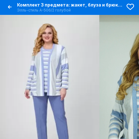
Комплект 3 предмета: жакет, блуза и брюки из трикотажа и вискозы
Элль-стиль А-506/2 голубой