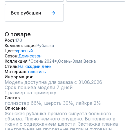
Все рубашки
О товаре
Рост
170
Комплектация
Рубашка
Цвет
красный
Сезон
Демисезон
Коллекция
*Осень 2024*,
Осень-Зима,
Весна
Стиль
На каждый день
Материал
текстиль
Информация
Модель доступна для заказа с 31.08.2026
Срок пошива модели 7 дней
1 размер на примерку
Состав
полиэстер 66%, шерсть 30%, лайкра 2%
Описание
Женская рубашка прямого силуэта большого 
объёма. Плечо немного спущено. Выполнено в 
ткани с содержанием шерсти. Застежка планка 
центральная на прорезные петли и пуговицы.