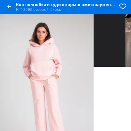
Костюм юбки и худи с карманами и зауженными брюками высокой посадки
HIT 3099 розовый-блеск