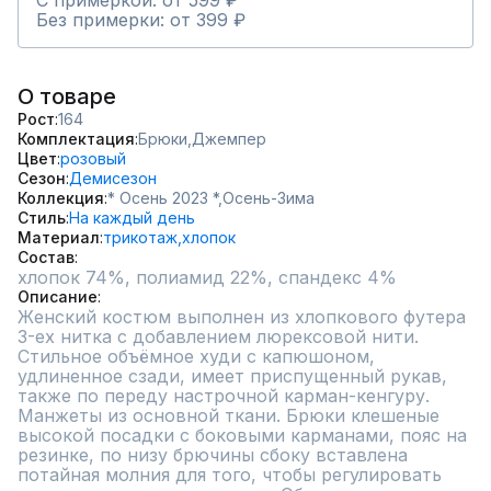
С примеркой: от 599 ₽
Без примерки: от 399 ₽
О товаре
Рост
164
Комплектация
Брюки,
Джемпер
Цвет
розовый
Сезон
Демисезон
Коллекция
* Осень 2023 *,
Осень-Зима
Стиль
На каждый день
Материал
трикотаж,
хлопок
Состав
хлопок 74%, полиамид 22%, спандекс 4%
Описание
Женский костюм выполнен из хлопкового футера 
3-ех нитка с добавлением люрексовой нити. 
Стильное объёмное худи с капюшоном, 
удлиненное сзади, имеет приспущенный рукав, 
также по переду настрочной карман-кенгуру. 
Манжеты из основной ткани. Брюки клешеные 
высокой посадки с боковыми карманами, пояс на 
резинке, по низу брючины сбоку вставлена 
потайная молния для того, чтобы регулировать 